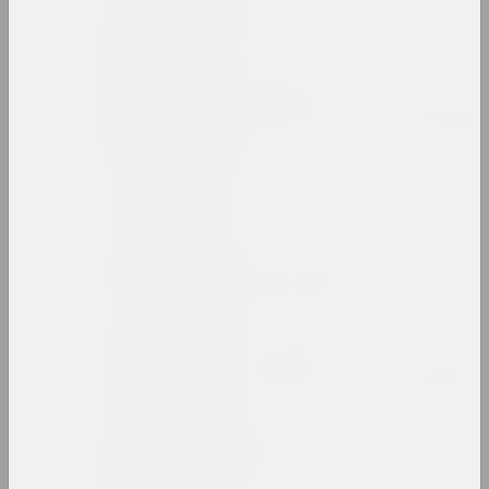
Анатолий Артимович
художник
Таня Артимович
исследовательница, авторка, кураторка
ARTONIST
нго
Камилла Арутюнян
кураторка, искусствоведка
Ольга Архипова
культурологиня, искусствоведка, музейная
Аршыца (Оршица)
объединение