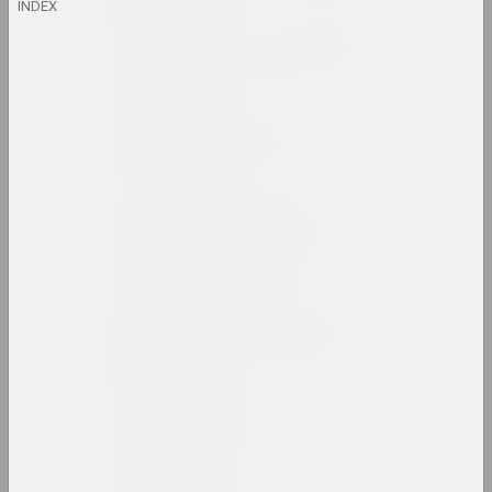
INDEX
Анатолий Аникейчик
художник, преподаватель
Андрей Анро
художник, фотограф, писатель
Antiwarcoalition.art
(платформа)
интернет ресурс
Ирина Ануфриева
художница, перформерка
Юрий Анушко
художник