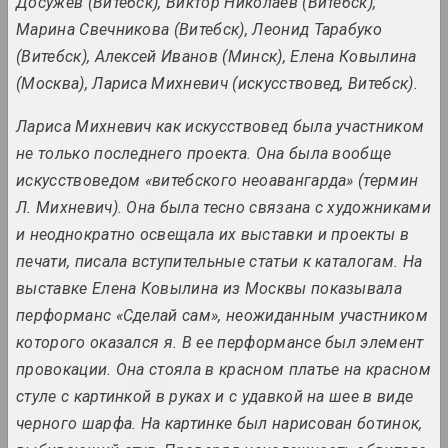
Досужев (Витебск), Виктор Николаев (Витебск),
Марина Свечникова (Витебск), Леонид Тарабуко
Alexey Shlyk & Ben Van
(Витебск), Алексей Иванов (Минск), Елена Ковылина
den Berghe
(Москва), Лариса Михневич (искусствовед, Витебск).
дуэт
Лариса Михневич как искусствовед была участником
Лев Алимов
не только последнего проекта. Она была вообще
художник
искусствоведом «витебского неоавангарда» (термин
Л. Михневич). Она была тесно связана с художниками
Алина и Джефф Блюмис
и неоднократно освещала их выставки и проекты в
дуэт
печати, писала вступительные статьи к каталогам. На
выставке Елена Ковылина из Москвы показывала
Юрий Алисевич
перформанс «Сделай сам», неожиданным участником
художник
которого оказался я. В ее перформансе был элемент
провокации. Она стояла в красном платье на красном
Казимир Альхимович
стуле с картинкой в руках и с удавкой на шее в виде
художник
черного шарфа. На картинке был нарисован ботинок,