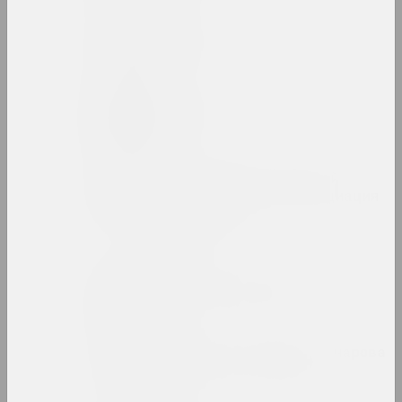
Людвиг Асецкий
художник
Исаак Аскназий
художник
Ассоциация творческой
интеллигенции (Ассоциация
или АТИ)
объединение
Аркадий Астапович
художник, преподаватель
Зинаида Астапович-Бочарова
художница, преподавательница