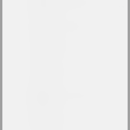
Владимир Басалыга
художник, иллюстратор, преподаватель
Михаил Басалыга
художник, директор
Андрей Басалыга
художник
Израиль Басов
художник
Марина Батюкова
художница, фотографка, ведущая
Беларт
галерея, салон