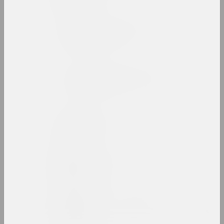
Белорусский союз
дизайнеров
союз
Белорусский союз
художников (БСХ)
союз
Белый круг
группа
Александр Бельский
художник
Татьяна Бембель
искусствоведка, критикиня, галеристка, 