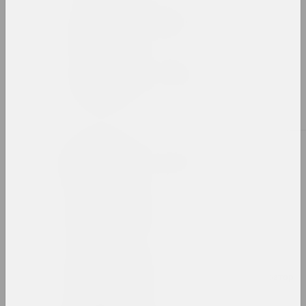
Александр Ахола-Вало
художник, философ
Иван Ахремчик
художник, преподаватель
Б
Виктор Бабарико
меценат, директор
Сяргей Бабарэка
художник
Bazinato
художник, исследователь, иллюстратор