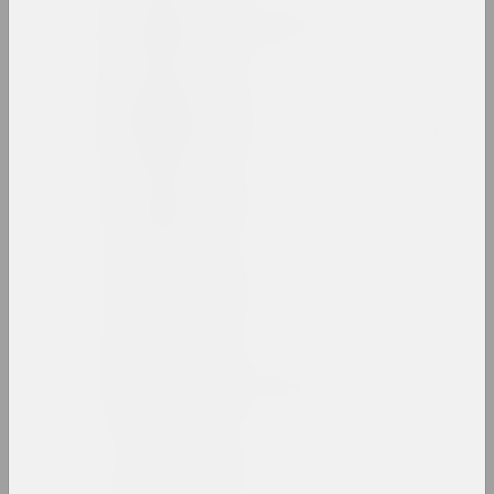
Руфина Базлова
художница, иллюстраторка, сценографка
Леон Бакст
художник, сценограф, иллюстратор, дизай
Яков Балглей
художник
Александр Балдаков
художник
Сергей Баленок
художник, иллюстратор, редактор
Светлана Баранковская
художница