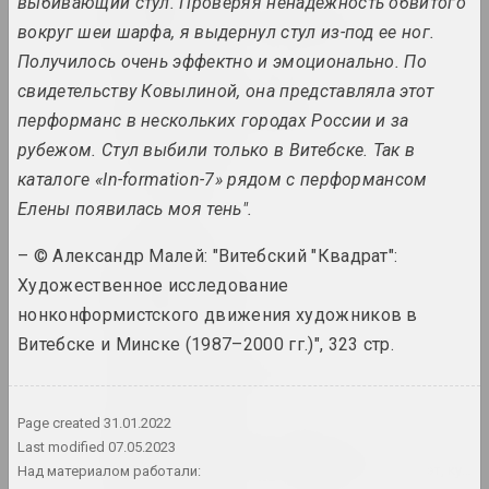
выбивающий стул. Проверяя ненадежность обвитого
Виктор Альшевский
вокруг шеи шарфа, я выдернул стул из-под ее ног.
художник, преподаватель, куратор
Получилось очень эффектно и эмоционально. По
свидетельству Ковылиной, она представляла этот
Глеб Аманкулов
перформанс в нескольких городах России и за
художник, перформер
рубежом. Стул выбили только в Витебске. Так в
каталоге «In-formation-7» рядом с перформансом
Амбасада Культуры
Елены появилась моя тень".
нго
– © Александр Малей: "Витебский "Квадрат":
an angelico
Художественное исследование
группа, дуэт
нонконформистского движения художников в
Витебске и Минске (1987–2000 гг.)", 323 стр.
Ксиша Ангелова
художница, актриса
Page created
31.01.2022
Михаил Анемподистов
Last modified
07.05.2023
художник, фотограф, дизайнер, поэт, куль
Над материалом работали: