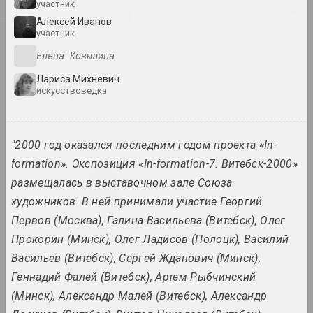
Ю
участник
Air Berlin Alexanderplatz
Алексей Иванов
исследовательская институция, резиденци
Я
участник
Елена Ковылина
Академия
Лариса Михневич
выставочная площадка, галерея
искусствоведка
Роман Аксёнов
художник
"2000 год оказался последним годом проекта «In-
formation». Экспозиция «In-formation-7. Витебск-2000»
Владимир Акулов
размещалась в выставочном зале Союза
художник
художников. В ней принимали участие Георгий
Первов (Москва), Галина Васильева (Витебск), Олег
Александр Акуционок
Прокорин (Минск), Олег Ладисов (Полоцк), Василий
художник
Васильев (Витебск), Сергей Жданович (Минск),
Геннадий Фалей (Витебск), Артем Рыбчинский
Елена Аладова
(Минск), Александр Малей (Витебск), Александр
искусствоведка