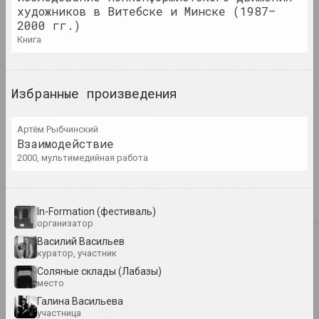
1
художников в Витебске и Минске (1987–
1
1+1=1
2000 гг.)
4
дуэт
книга
А
Б
Избранные произведения
В
4
4–63
Г
объединение
Артём Рыбчинский
Д
Взаимодействие
2000, мультимедийная работа
400 квадратов
Е
галерея
Ж
З
In-Formation (фестиваль)
организатор
И
А
Василий Васильев
a.r.
куратор, участник
К
группа
Соляные склады (Лабазы)
Л
место
М
Галина Васильева
А.Р.Ч.
участница