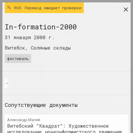
RUS
RUS
Перевод ожидает проверки
исследовательская платформа беларусского
In-formation-2000
современного искусства
31 января 2000 г.
ЖУРНАЛ
Витебск, Соляные склады
ИНДЕКС
фестиваль
ИМЕНА
ТЕРМИНЫ
«In-formation-2000». Перформанс Е. Ковылиной (Москва) «Сделай сам
СОБЫТИЯ
ПРОИЗВЕДЕНИЯ
Сопутствующие документы
ДОКУМЕНТЫ
Александр Малей
ИНФО
Витебский "Квадрат": Художественное
исследование нонконформистского движения