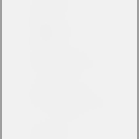
Belonica Art
студия
Сергей Белоокий
художник
Белорусская
государственная академия
искусств
вуз, образовательная, библиотека, госуда
Белорусский
государственный
университет культуры и
искусств
вуз, государственное учреждение
Белорусский климат
группа