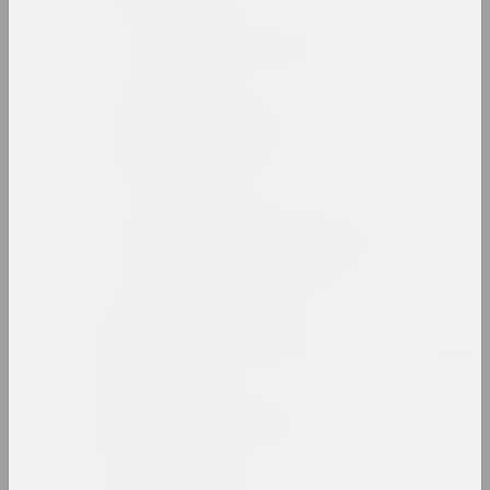
Беларусский авангард
интернет ресурс, архив
Беларусский павильон в
Венеции
павильон
Беларусский сбор
девиантного искусства
выставочная площадка
Алеся Белевец
искусствоведка, критикиня, редакторка
Андрей Белов
художник, перформер