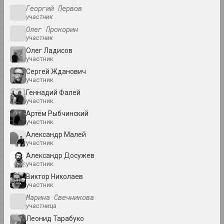
художник, писатель, музыкант
Н
Георгий Первов
участник
О
Олег Прокорин
A&V Art Gallery
П
участник
галерея
Олег Ладисов
Р
участник
С
Виктор Аберамок
Сергей Жданович
участник
художник
Т
Геннадий Фалей
У
участник
Тихон Абрамов
Артём Рыбчинский
Ў
художник
участник
Ф
Александр Малей
участник
Х
Александр Адамов
Александр Досужев
художник, критик, сценограф
Ц
участник
Виктор Николаев
Ч
участник
Заир Азгур
Ш
Марина Свечникова
художник
участница
Щ
Леонид Тарабуко