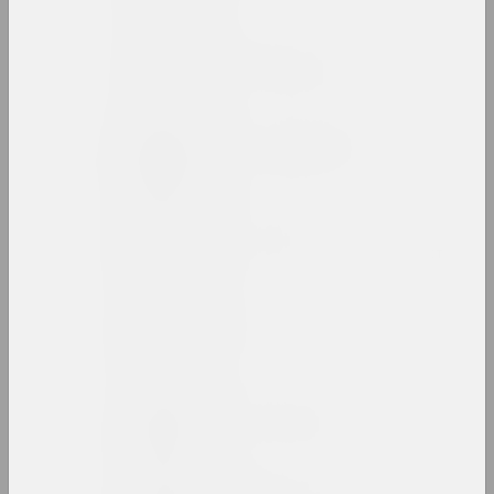
Василий Баранов
художник, преподаватель
Анатолий Барановский
художник, преподаватель
Артур Бартельс
художник, иллюстратор, журналист
Антон Бархатков
художник
Антон Барысенка
исследователь, публицист