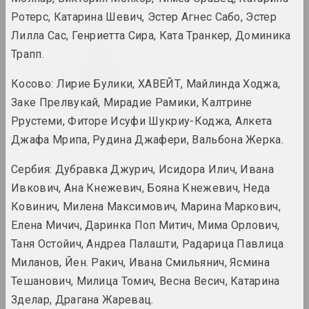
Руфина Базлова
Ротерс, Катарина Шевич, Эстер Агнес Сабо, Эстер
художница, иллюстраторка, сценографка
Лилла Сас, Генриетта Сира, Ката Транкер, Доминика
Трапп.
Леон Бакст
художник, сценограф, иллюстратор, дизай
Косово: Лирие Булики, ХАВЕЙТ, Майлинда Ходжа,
Заке Прелвукай, Мирадие Рамики, Калтрине
Ррустеми, Фиторе Исуфи Шукриу-Коджа, Алкета
Яков Балглей
художник
Джафа Мрипа, Рудина Джафери, Вальбона Жерка.
Сербия: Дубравка Джурич, Исидора Илич, Ивана
Александр Балдаков
Ивкович, Ана Кнежевич, Бояна Кнежевич, Неда
художник
Ковинич, Милена Максимович, Марина Маркович,
Елена Мичич, Даринка Поп Митич, Мима Орлович,
Сергей Баленок
Таня Остойич, Андреа Палашти, Радарица Павлица
художник, иллюстратор, редактор
Миланов, Йен. Ракич, Ивана Смильянич, Ясмина
Тешанович, Милица Томич, Весна Весич, Катарина
Светлана Баранковская
Зделар, Драгана Жаревац.
художница