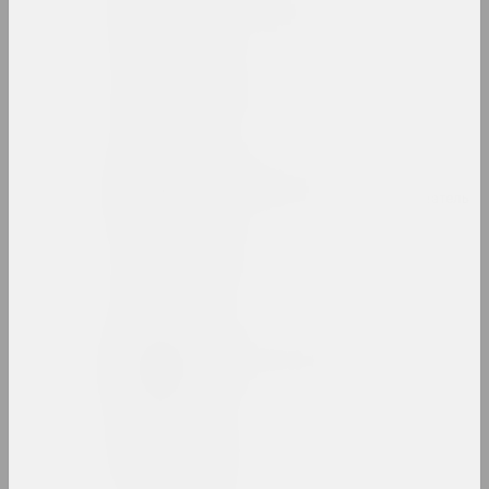
Михаил Басалыга
художник, директор
Андрей Басалыга
художник
Владимир Басалыга
художник, иллюстратор, преподаватель
Израиль Басов
художник
Марина Батюкова
художница, фотографка, ведущая
Беларт
галерея, салон