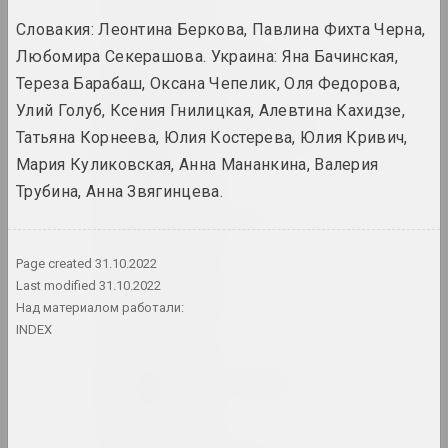
Словакия: Леонтина Беркова, Павлина Фихта Черна,
Василий Баранов
Любомира Секерашова. Украина: Яна Бачинская,
художник, преподаватель
Тереза Барабаш, Оксана Чепелик, Оля Федорова,
Улий Голуб, Ксения Гнилицкая, Алевтина Кахидзе,
Анатолий Барановский
Татьяна Корнеева, Юлия Костерева, Юлия Кривич,
художник, преподаватель
Мария Куликовская, Анна Мананкина, Валерия
Трубина, Анна Звягинцева.
Артур Бартельс
художник, иллюстратор, журналист
Page created
31.10.2022
Last modified
31.10.2022
Антон Бархатков
Над материалом работали:
художник
INDEX
Антон Барысенка
исследователь, публицист