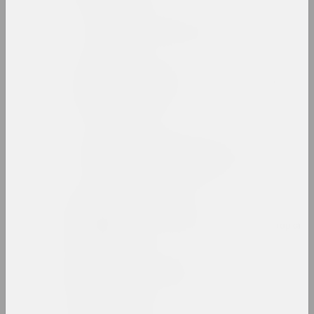
Беларусский авангард
интернет ресурс, архив
Беларусский павильон в
Венеции
павильон
Беларусский сбор
девиантного искусства
выставочная площадка
Алеся Белевец
искусствоведка, критикиня, редакторка
Андрей Белов
художник, перформер