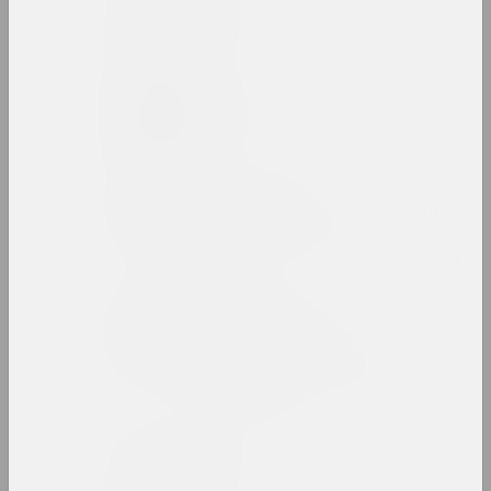
Belonica Art
студия
Сергей Белоокий
художник
Белорусская
государственная академия
искусств
вуз, образовательная, библиотека, госуда
Белорусский
государственный
университет культуры и
искусств
вуз, государственное учреждение
Белорусский климат
группа