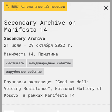
RUS
RUS
Автоматический перевод
исследовательская платформа беларусского
Secondary Archive on
современного искусства
Manifesta 14
ЖУРНАЛ
Secondary Archive
ИНДЕКС
21 июля –
29 октября 2022 г.
Манифеста 14, Приштина
ИМЕНА
фестиваль
международное событие
ТЕРМИНЫ
зарубежное событие
СОБЫТИЯ
Групповая экспозиция "Good as Hell:
ПРОИЗВЕДЕНИЯ
Voicing Resistance", National Gallery of
ДОКУМЕНТЫ
Kosovo, в рамках Manifesta 14
ИНФО