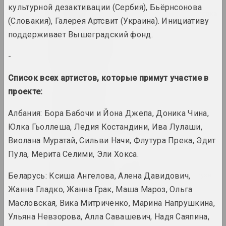
Таня Артимович
культурной дезактивации (Сербия), Бьёрнсонова
исследовательница, авторка, кураторка
(Словакия), Галерея Артсвит (Украина). Инициативу
поддерживает Вышеградский фонд.
Анатолий Артимович
художник
-
Список всех артистов, которые примут участие в
ARTONIST
проекте:
нго
Албания: Бора Бабочи и Йона Джепа, Доника Чина,
Камилла Арутюнян
Юлка Гьоллеша, Ледия Костандини, Ива Лулаши,
кураторка, искусствоведка
Виолана Муратай, Сильви Начи, Флутура Прека, Эдит
Пула, Мерита Селими, Эли Хокса.
Ольга Архипова
Беларусь: Ксиша Ангелова, Алена Давидович,
культурологиня, искусствоведка, музейная
Жанна Гладко, Жанна Грак, Маша Мароз, Ольга
Масловская, Вика Митриченко, Марина Напрушкина,
Аршыца (Оршица)
объединение
Ульяна Невзорова, Алла Савашевич, Надя Саяпина,