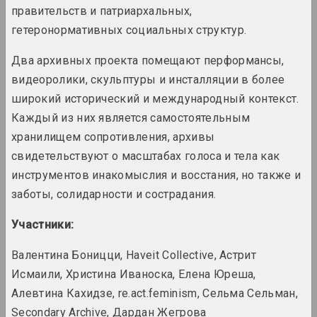
правительств и патриархальных,
Анатолий Аникейчик
гетеронормативных социальных структур.
художник, преподаватель
Два архивных проекта помещают перформансы,
видеоролики, скульптуры и инсталляции в более
Андрей Анро
широкий исторический и международный контекст.
художник, фотограф, писатель
Каждый из них является самостоятельным
хранилищем сопротивления, архивы
Antiwarcoalition.art
свидетельствуют о масштабах голоса и тела как
(платформа)
интернет ресурс
инструментов инакомыслия и восстания, но также и
заботы, солидарности и сострадания.
Ирина Ануфриева
Участники:
художница, перформерка
Валентина Боницци, Haveit Collective, Астрит
Юрий Анушко
Исмаили, Христина Иваноска, Елена Юреша,
художник
Алевтина Кахидзе, re.act.feminism, Сельма Сельман,
Secondary Archive, Дардан Жегрова