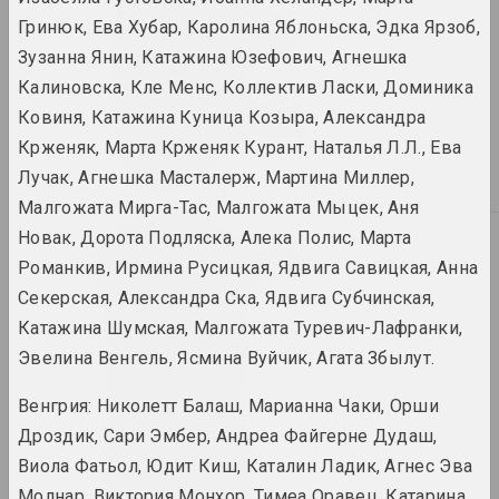
Александр Ахола-Вало
Гринюк, Ева Хубар, Каролина Яблоньска, Эдка Ярзоб,
художник, философ
Зузанна Янин, Катажина Юзефович, Агнешка
Калиновска, Кле Менс, Коллектив Ласки, Доминика
Иван Ахремчик
Ковиня, Катажина Куница Козыра, Александра
художник, преподаватель
Крженяк, Марта Крженяк Курант, Наталья Л.Л., Ева
Лучак, Агнешка Масталерж, Мартина Миллер,
Малгожата Мирга-Тас, Малгожата Мыцек, Аня
Новак, Дорота Подляска, Алека Полис, Марта
Б
Виктор Бабарико
Романкив, Ирмина Русицкая, Ядвига Савицкая, Анна
меценат, директор
Секерская, Александра Ска, Ядвига Субчинская,
Катажина Шумская, Малгожата Туревич-Лафранки,
Сяргей Бабарэка
Эвелина Венгель, Ясмина Вуйчик, Агата Збылут.
художник
Венгрия: Николетт Балаш, Марианна Чаки, Орши
Bazinato
Дроздик, Сари Эмбер, Андреа Файгерне Дудаш,
художник, исследователь, иллюстратор
Виола Фатьол, Юдит Киш, Каталин Ладик, Агнес Эва
Молнар, Виктория Монхор, Тимеа Оравец, Катарина