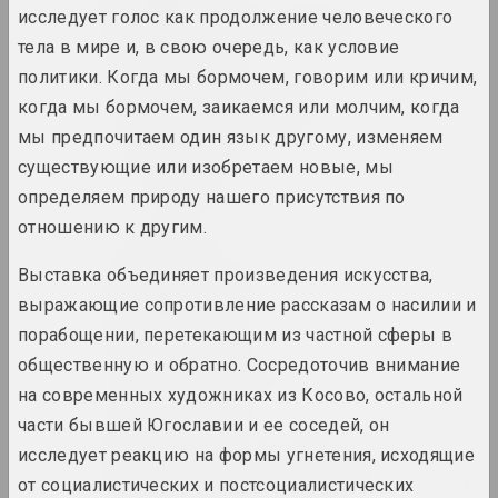
Виктор Альшевский
исследует голос как продолжение человеческого
художник, преподаватель, куратор
тела в мире и, в свою очередь, как условие
политики. Когда мы бормочем, говорим или кричим,
Глеб Аманкулов
когда мы бормочем, заикаемся или молчим, когда
художник, перформер
мы предпочитаем один язык другому, изменяем
существующие или изобретаем новые, мы
Амбасада Культуры
определяем природу нашего присутствия по
нго
отношению к другим.
Выставка объединяет произведения искусства,
an angelico
группа, дуэт
выражающие сопротивление рассказам о насилии и
порабощении, перетекающим из частной сферы в
общественную и обратно. Сосредоточив внимание
Ксиша Ангелова
художница, актриса
на современных художниках из Косово, остальной
части бывшей Югославии и ее соседей, он
Михаил Анемподистов
исследует реакцию на формы угнетения, исходящие
художник, фотограф, дизайнер, поэт, куль
от социалистических и постсоциалистических