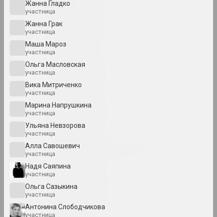
художник, писатель, музыкант
Н
Жанна Гладко
участница
О
Жанна Грак
A&V Art Gallery
участница
П
галерея
Маша Мароз
Р
участница
Ольга Масловская
С
Виктор Аберамок
участница
художник
Т
Вика Митриченко
участница
У
Марина Напрушкина
Тихон Абрамов
Ў
участница
художник
Ульяна Невзорова
Ф
участница
Х
Александр Адамов
Алла Савошевич
участница
художник, критик, сценограф
Ц
Надя Саяпина
Ч
участница
Заир Азгур
Ольга Сазыкина
Ш
художник
участница
Щ
Антонина Слободчикова
участница