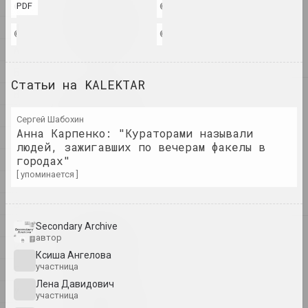
1
PDF
© Secondary Archive
© Secondary Archive
1
1+1=1
4
дуэт
© Secondary Archive
© Secondary Archive
А
Б
Статьи на KALEKTAR
В
4
4–63
Г
объединение
Сергей Шабохин
Анна Карпенко: "Кураторами называли
Д
людей, зажигавших по вечерам факелы в
400 квадратов
Е
городах"
галерея
[ упоминается ]
Ж
З
И
Secondary Archive
А
a.r.
автор
К
группа
Ксиша Ангелова
участница
Л
Лена Давидович
М
А.Р.Ч.
участница