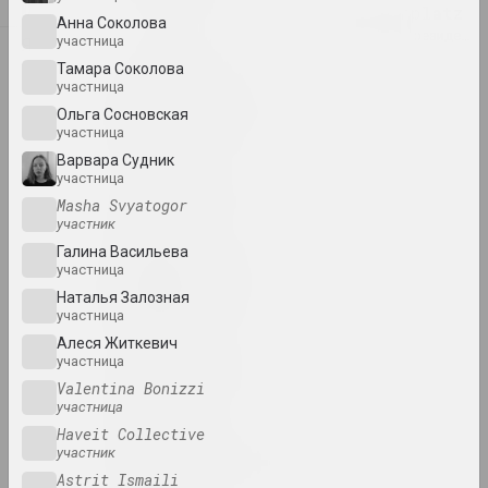
Ю
Air Berlin Alexanderplatz
Анна Соколова
исследовательская институция, резиденци
Я
участница
Тамара Соколова
участница
Академия
Ольга Сосновская
выставочная площадка, галерея
участница
Варвара Судник
участница
Роман Аксёнов
Masha Svyatogor
художник
участник
Галина Васильева
участница
Владимир Акулов
Наталья Залозная
художник
участница
Алеся Житкевич
Александр Акуционок
участница
художник
Valentina Bonizzi
участница
Haveit Collective
Елена Аладова
участник
искусствоведка
Astrit Ismaili