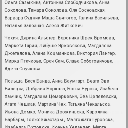
Ольга Сазыкина, Антонина Слободчикова, Анна
Соколова, Тамара Соколова, Оля Сосновская,
Людвиг Асецкий
художник
Варвара Судник Маша Святогор, Галина Васильева,
Наталья Залозная, Алеся Житкевич
Исаак Аскназий
Чехия: Дарина Альстер, Вероника Шрек Бромова,
художник
Маркета Гарай, Либуше Ярковякова, Магдалена
Джетелова, Алена Коцманнова, Виктория Лангер,
Ассоциация творческой
Мирка Птачкова, Срач Сам, Слава Соботовичова,
интеллигенции (Ассоциация
или АТИ)
Адела Соучкова.
объединение
Польша: Бася Банда, Анна Баумгарт, Беата Эва
Бялецка, Добрава Боркала, Богна Бурска, Изабела
Аркадий Астапович
художник, преподаватель
Хамчик, Магдалена Цемеркевич, Эва Цепелевска,
Агата Чешлак, Мартина Чех, Татьяна Чекальска,
Зинаида Астапович-Бочарова
Ивона Демко, Моника Дрожиньска, Каролина
художница, преподавательница
Барбары, Голжевжастары , Малгожата Гуровска,
Изабелла Густовска, Иоанна Хеландер, Марта