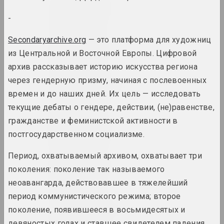
Борис Аракчеев
художник
-
Secondaryarchive.org
— это платформа для художниц
Art Aktivist
из Центральной и Восточной Европы. Цифровой
интернет ресурс, сми
архив рассказывает историю искусства региона
через гендерную призму, начиная с послевоенных
Арт Фестиваль
времен и до наших дней. Их цель — исследовать
штаб фестиваля
текущие дебаты о гендере, действии, (не)равенстве,
гражданстве и феминистской активности в
Art Yard
постгосударственном социализме.
объединение, штаб фестиваля
Период, охватываемый архивом, охватывает три
Арт-Беларусь (галерея)
поколения: поколение так называемого
галерея
неоавангарда, действовавшее в тяжелейший
период коммунистического режима; второе
Арт-Беларусь (премия)
поколение, появившееся в восьмидесятых и
премия, конкурс
девяностых годах и ставшее свидетелем падения