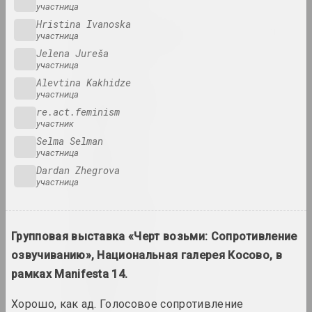
участница
Hristina Ivanoska
Alexey Shlyk & Ben Van
участница
den Berghe
Jelena Jureša
дуэт
участница
Alevtina Kakhidze
Лев Алимов
участница
re.act.feminism
художник
участник
Selma Selman
Алина и Джефф Блюмис
участница
дуэт
Dardan Zhegrova
участница
Юрий Алисевич
художник
Групповая выставка «Черт возьми: Сопротивление
озвучиванию», Национальная галерея Косово, в
Казимир Альхимович
рамках Manifesta 14.
художник
Хорошо, как ад. Голосовое сопротивление