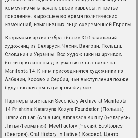
коммунизма в начале своей карьеры, и третье
Арт-Беларусь (сайт)
поколение, выросшее во время политических
интернет ресурс, архив
изменений, изменивших лицо современной Европы.
Арт-сообщество имени
Вторичный архив собрал более 300 заявлений
Тадэуша Рэйтона
художниц из Беларуси, Чехии, Венгрии, Польши,
сообщество
Словакии и Украины. Все художники из архивов
были приглашены для участия в выставке на
Арт-Сядзіба
Manifesta 14. К ним присоединятся художники из
культурный центр
Албании, Косово и Сербии, чьи выступления позже
будут включены в цифровой архив.
Артель
сообщество
Партнеры выставки Secondary Archive at Manifesta
14 Prishtina: Katarzyna Kozyra Foundation (Польша),
Артель
Tirana Art Lab (Албания), Ambasada Kultury (Беларусь/
объединение
Литва/Германия), MeetFactory (Чехия), Easttopics
(Венгрия), Oral History Initiative ( Косово), Центр