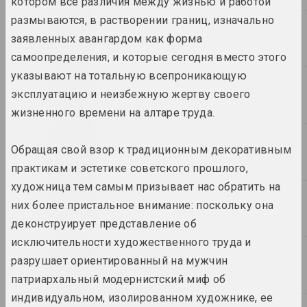
котором все различия между жизнью и работой
размываются, в растворении границ, изначально
2007
заявленных авангардом как форма
самоопределения, и которые сегодня вместо этого
указывают на тотальную всепроникающую
2004
эксплуатацию и неизбежную жертву своего
жизненного времени на алтаре труда.
2003
Обращая свой взор к традиционным декоративным
практикам и эстетике советского прошлого,
художница тем самым призывает нас обратить на
2002
них более пристальное внимание: поскольку она
деконструирует представление об
исключительности художественного труда и
2001
разрушает ориентированный на мужчин
патриархальный модернистский миф об
индивидуальном, изолированном художнике, ее