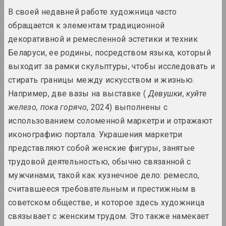
Limbo
В своей недавней работе художница часто
2024. персональная выставка
обращается к элементам традиционной
декоративной и ремесленной эстетики и техник
Анна Соколова
LOWER EDGE UPPER EDGE
Беларуси, ее родины, посредством языка, который
2024–2025. персональная выставка
выходит за рамки скульптуры, чтобы исследовать и
стирать границы между искусством и жизнью.
PhotoArtDoc
Например, две вазы на выставке (
Девушки, куйте
2024. конкурс
железо, пока горячо
, 2024) выполнены с
использованием соломенной маркетри и отражают
Надя Саяпина
POKUĆ
иконографию портала. Украшения маркетри
2024. выставка
представляют собой женские фигуры, занятые
трудовой деятельностью, обычно связанной с
Дмитрий Брушко, Сергей Брушко
мужчинами, такой как кузнечное дело: ремесло,
Revision 30
считавшееся требовательным и престижным в
2024. выставка
советском обществе, и которое здесь художница
связывает с женским трудом. Это также намекает
Snake Charmer