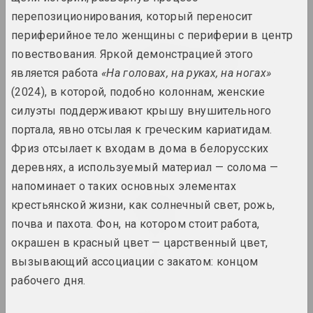
2024. выставка
перепозиционирования, который переносит
периферийное тело женщины с периферии в центр
Крохолев Кирилл, Руслан Вашкевич,
повествования. Яркой демонстрацией этого
Виктор Николаев , Арт Фестиваль
является работа
«На головах, на руках, на ногах»
Art Festival 2024
(2024), в которой, подобно колоннам, женские
2024. фестиваль
силуэты поддерживают крышу внушительного
Алексей Шлык
портала, явно отсылая к греческим кариатидам.
GOO
Фриз отсылает к входам в дома в белорусских
2024. персональная выставка
деревнях, а используемый материал — солома —
напоминает о таких основных элементах
Леся Пчёлка
крестьянской жизни, как солнечный свет, рожь,
Great Stone
2024. персональная выставка
почва и пахота. Фон, на котором стоит работа,
окрашен в красный цвет — царственный цвет,
in-between
вызывающий ассоциации с закатом: концом
2024. выставка
рабочего дня.
Кацярына Кузьмічова