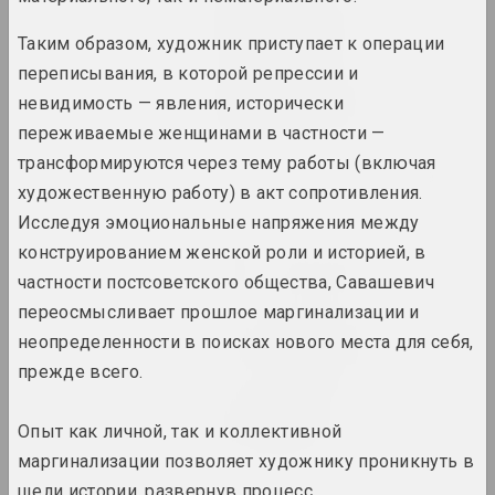
Натюрморт. Пейзаж
2024. персональная выставка
Таким образом, художник приступает к операции
переписывания, в которой репрессии и
Онирическая реальность
невидимость — явления, исторически
2024. масштабная выставка
переживаемые женщинами в частности —
трансформируются через тему работы (включая
Свет и потери на бумаге
художественную работу) в акт сопротивления.
2024. выставка
Исследуя эмоциональные напряжения между
конструированием женской роли и историей, в
Страсти по архитектуре
2024. масштабная выставка
частности постсоветского общества, Савашевич
переосмысливает прошлое маргинализации и
Что даёт вам искусство?
неопределенности в поисках нового места для себя,
2024. персональная выставка
прежде всего.
Чувство безопасности
Опыт как личной, так и коллективной
2024. групповой проект
маргинализации позволяет художнику проникнуть в
щели истории, развернув процесс
A Little Strange