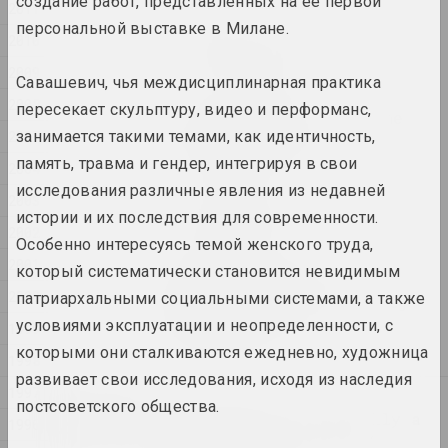
создание работ, представленных на ее первой
2011
персональной выставке в Милане.
2010
Семья как выбор
2025. групповой проект
2009
Савашевич, чья междисциплинарная практика
2008
пересекает скульптуру, видео и перформанс,
by the shimmering of the
2007
занимается такими темами, как идентичность,
moon she saw ...
2025. персональная выставка
память, травма и гендер, интегрируя в свои
2004
исследования различные явления из недавней
2003
Na pamiežžach
истории и их последствия для современности.
2025. групповой проект
2002
Особенно интересуясь темой женского труда,
2001
который систематически становится невидимым
SAMASIEJ Festiwal
2000
патриархальными социальными системами, а также
Współczesnej Białoruskiej
Sztuki Wideo
условиями эксплуатации и неопределенности, с
1999
2025. фестиваль
которыми они сталкиваются ежедневно, художница
1998
развивает свои исследования, исходя из наследия
1997
2024
постсоветского общества.
Lossy notes or typically a
1996
presentation has many