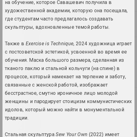
2024. выставка
на обучение, которое Савашевич получила в
художественной академии, которую она посещала,
где студентам часто предлагалось создавать
2023
скульптуры, вдохновленные темой работы.
Также в
Exercise is Technique
, 2024 художница играет
2022
с постсоветской эстетикой, усвоенной во время ее
обучения. Маска большого размера, сделанная из
тканого паклю и стальной кольчуги (на спине) в
2021
процессе, который намекает на терпение и заботу,
связанные с женской работой, изображает
бесстрастное, смутно ироничное лицо молодой
2020
женщины и пародирует стоицизм коммунистических
идолов, который можно найти в монументальной
традиции.
2019
Стальная скульптура
Sew Your Own
(2022) имеет