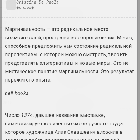
Cristina De Paola
2025
2025
фотограф
Где люди и звери бродят в
2024
тени стены
2023
2025. выставка
Маргинальность — это радикальное место
2022
возможностей, пространство сопротивления. Место,
Оксана Гуринович
2021
Гриб и облако
способное предложить нам состояние радикальной
2025. исследовательский проект, персональная выставка
2020
перспективы, с которой можно смотреть, творить,
2019
представлять альтернативы и новые миры. Это не
Когда-то мы были деревьями,
мистическое понятие маргинальности. Это результат
2018
теперь мы птицы
пережитого опыта.
2025. групповой проект
2017
2016
bell hooks
Центр Современного Искусства
2015
"КАЙРОС", А-100 ART
Место, где живет искусство
2014
Число
1374
, давшее название выставке,
2025. конкурс
2013
символизирует количество часов ручного труда,
Нет реки без истоков
которое художница Алла Савашевич вложила в
2012
2025. выставка