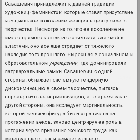
1995
constraints
Савашевич принадлежит к давней традиции
2024. выставка
художниц-феминисток, которые ставят присутствие
1994
и социальное положение женщин в центр своего
1993
1374
творчества. Несмотря на то, что ее поколение не
1992
2024. выставка
имело прямого контакта с советской системой и
1991
властями, оно все еще страдает от тяжелого
Владимир Парфенок
1990
Вильнюсский альбом
наследия того прошлого. Выросшая в социальном и
2024. персональная выставка
1989
образовательном
учреждении,
где доминировали
патриархальные рамки, Савашевич, с одной
1988
Иногда я держусь за воздух
стороны, обнажает системную гендерную
1987
2024. масштабная выставка
дискриминацию в своем творчестве, пытаясь
1985
опровергнуть ее нормализацию, в то время как с
КУРС ТУГА
1984
другой стороны, она исследует маргинальность,
2024. выставка
1982
которой женская фигура была ограничена на
Материя искусства
протяжении веков, заново центрируя ее роль в
1971
2024. масштабная выставка
истории через признание женского труда, как
материального, так и нематериального.