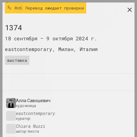
RUS
RUS
Перевод ожидает проверки
исследовательская платформа беларусского
1374
современного искусства
18 сентября –
9 октября 2024 г.
ЖУРНАЛ
eastcontemporary, Милан, Италия
ИНДЕКС
выставка
ИМЕНА
ТЕРМИНЫ
СОБЫТИЯ
ПРОИЗВЕДЕНИЯ
Алла Савошевич
художница
ДОКУМЕНТЫ
eastcontemporary
куратор
ИНФО
Chiara Nuzzi
автор текста