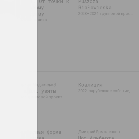
rid,
Pixel. От точки к
Puszcza
ems
цифровому
Białowieska
искусству
повой проект
2023–2024. групповой проект, выставка, зарубежное событие
2023. выставка
Коалиция
Сяржук Мядзведзеў
З зямлі ўзяты
2022. зарубежное событие, групповой проект
ены.
2022. групповой проект
е событие
Наивысшая форма
Дмитрий Ермоленков
искусства
Нос Альберта