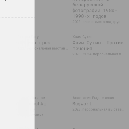
беларусской
фотографии 1980–
1990-х годов
2023. online-выставка, групповой проект
но,
Максим Лагун
Хаим Сутин
Фабрика грез
Хаим Сутин. Против
течения
2023. персональная выставка
 и
2023–2024. персональная выставка
а
событие
Андрей Логинов
Анастасия Рыдлевская
Charomushki
Mugwort
Odyssey
выставка
2023. персональная выставка
2023. выставка