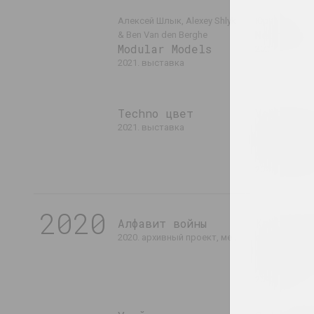
Алексей Шлык, Alexey Shlyk
Юра Шуст
Neophyte
& Ben Van den Berghe
Modular Models
2021. персональная выс
2021. выставка
Techno цвет
Voices o
Chapter 
2021. выставка
Restorin
Connecti
2021. групповой прое
2020
Алфавит войны
Краски к
о чем го
2020. архивный проект, международное событие
картины 
детей?
2020. выстав