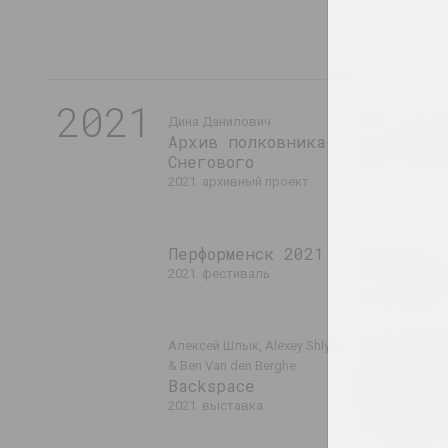
2021
Дина Данилович
Анастасия Р
Архив полковника
Где твое
Снегового
2021. персон
2021. архивный проект
Перформенск 2021
Семён Мотол
Половина
2021. фестиваль
2021. персон
Алексей Шлык, Alexey Shlyk
Алла Савоше
Can One 
& Ben Van den Berghe
Backspace
Will Hav
Remember
2021. выставка
2021–2022. персональная 