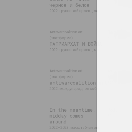
черное и белое
2022. групповой проект, зарубеж
2022. групповой проект, зарубежное событие, международное событие
Перформе
Antiwarcoalition.art
(платформа)
2022. фестив
ПАТРИАРХАТ И ВОЙНА
2022. групповой проект, международное событие, зарубежное событие
Antiwarcoalition.art
Арт Фестива
ART FEST
(платформа)
antiwarcoalition.art
2022. фестив
2022. международное событие
In the meantime,
Politics
midday comes
2022–2023. групповой п
around
2022–2023. масштабная выставка