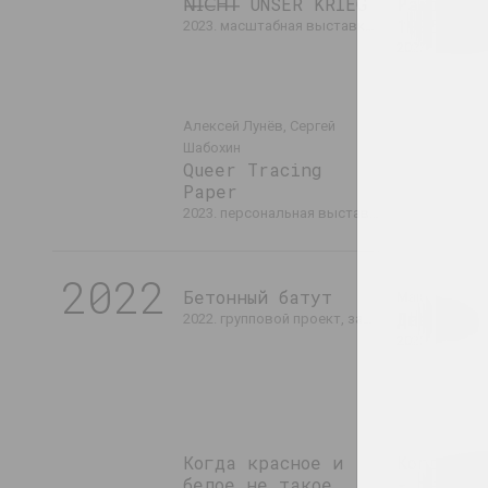
𝖭̶𝖨̶𝖢̶𝖧̶𝖳̶ UNSER KRIEG
Paris Ma
1905-194
2023. масштабная выставка, выставка, зарубежное событие, групповой проект
2023. масшт
Алексей Лунёв, Сергей
Шабохин
Queer Tracing
Paper
2023. персональная выставка, зарубежное событие
2022
Бетонный батут
Максим Лагу
Две Гран
2022. групповой проект, зарубежное событие
2022. персон
Когда красное и
Когда со
белое не такое
- тени д