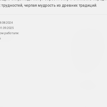
трудностей, черпая мудрость из древних традиций.
8.08.2024
01.09.2025
о сияет.
Сияние сквозь
То, что наруше
ом работали:
отоархива
становится
2023. выставка
o
осязаемым.
Инфраструктуры
кт, зарубежное событие
солидарность з
пределами
постсоветских
условий
2023. групповой проект, зарубежное 
скусство
ART FESTIVAL 2023
Алла Савошевич
Broń i chroń
ка
2023. фестиваль
2023–2024. персональная выставка, 