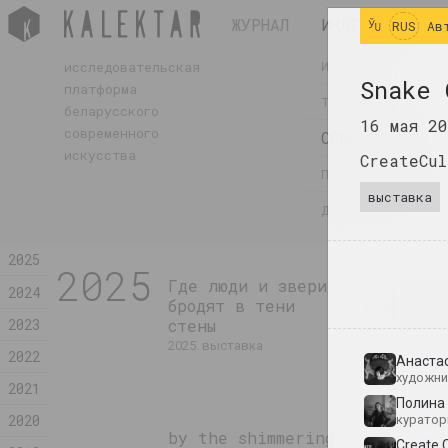
ЖУРНАЛ
ИНДЕКС
RUS
Ав
ИМЕНА
исследовательская
Snake 
платформа
ТЕРМИНЫ
беларусского
16 мая 2
современного
СОБЫТИЯ
искусства
CreateCu
ПРОИЗВЕДЕНИЯ
выставка
ДОКУМЕНТЫ
2025
2025
Где люди и звери
Оксана Гурин
2024
бродят в тени
Гриб и о
2023
стены
2025. исследовательский п
2025. выставка
2022
Анаста
художни
2021
Полина
2020
куратор
by the shimmering
Na pamie
Create 