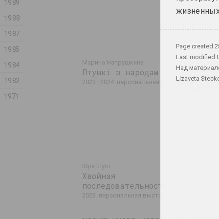
1989
жизненных 
1988
1987
Page created
2
1985
Last modified
Пусть он
Марина Напрушкина
1984
Над материал
Птушкі з народам
Вокруг Ф
Lizaveta Steck
1982
VEHA
2023–2024. персональная выставка
2023. групповой прое
1971
Чистое и
Юра Шуст
Хвойная
2023. выстав
последовательность
2023. персональная выставка, зарубежное событие