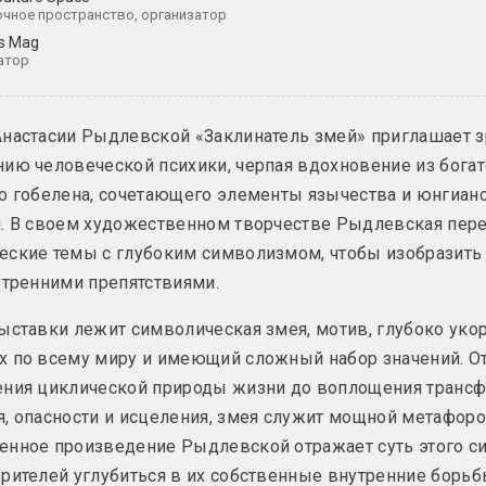
Współczesnej
вой проект
чное пространство, организатор
Białoruskiej
is Mag
Sztuki Wideo
атор
2025. фестиваль
настасии Рыдлевской «Заклинатель змей» приглашает з
Иногда я держу
Владимир Парфенок
ию человеческой психики, черпая вдохновение из богат
Вильнюсский альбом
за воздух
ка
о гобелена, сочетающего элементы язычества и юнгиан
2024. персональная выставка
2024. масштабная вы
. В своем художественном творчестве Рыдлевская пер
еские темы с глубоким символизмом, чтобы изобразить
утренними препятствиями.
кая
Свет и потери на
Страсти по
ть
бумаге
архитектуре
ыставки лежит символическая змея, мотив, глубоко уко
абная выставка
2024. выставка
2024. масштабная вы
х по всему миру и имеющий сложный набор значений. О
ения циклической природы жизни до воплощения транс
илл, Руслан
Алексей Шлык
Леся Пчёлка
, опасности и исцеления, змея служит мощной метафоро
GOO
Great Stone
иктор Николаев
енное произведение Рыдлевской отражает суть этого с
аль
2024. персональная выставка
2024. персональная вы
ival 2024
рителей углубиться в их собственные внутренние борьб