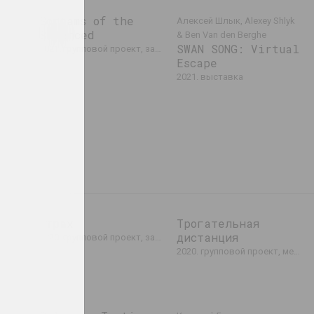
 Art
Screams of the
Алексей Шлык, Alexey Shlyk
Silenced
обытие
& Ben Van den Berghe
SWAN SONG: Virtual
2021. групповой проект, зарубежное событие
Escape
2021. выставка
Страх
Трогательная
дистанция
2020. групповой проект, зарубежное событие, международное событие
2020. групповой проект, международное событие