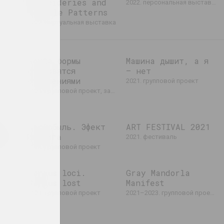
Embroideries and
2022. персональная выставка
Textile Patterns
2022. виртуальная выставка
Когда формы
Машина дышит, а я
становятся
– нет
отношениями
2021. групповой проект
2021. групповой проект, зарубежное событие, выставка
ародное событие
й
Чарнобыль. Эфект
ART FESTIVAL 2021
ния
спячага
2021. фестиваль
событие
2021. групповой проект
Genius loci.
Gray Mandorla
Genius lost
Manifest
событие
2021. групповой проект
2021–2023. групповой проект, зарубежное событие, международное событие