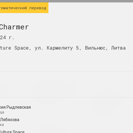
ИНФО
томатический перевод
Charmer
024 г.
lture Space, ул. Кармелиту 5, Вильнюс, Литва
Когда-то мы были
ович
Центр Современного
блако
деревьями, теперь
Искусства "КАЙРОС", 
мы птицы
роект, персональная выставка
ART
Место, где жив
2025. групповой проект
сия Рыдлевская
искусство
ца
2025. конкурс
 Лябяхова
ка
žžach
SAMASIEJ Festiwal
Culture Space