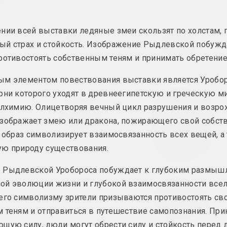
аль
Doc
Надя Саяпина
Дмитрий Брушко, Серг
нии всей выставки ледяные змеи скользят по холстам,
POKUĆ
Брушко
ый страх и стойкость. Изображение Рыдлевской побужд
Revision 30
2024. выставка
ротивостоять собственным теням и принимать обретение
2024. выставка
ым элементом повествования выставки является Уробор
рни которого уходят в древнеегипетскую и греческую м
Воображая Open
ин
Лиза Козлова, Ева
Беларусь:
алхимию. Олицетворяя вечный цикл разрушения и возро
Прилуцкая
еских
Вечный город
сообщество,
изображает змею или дракона, пожирающего свой собст
ов
современное
2023. выставка
т образ символизирует взаимосвязанность всех вещей, а
искусство,
тавка, зарубежное событие
взаимодействие
ую природу существования.
2023
 Рыдлевской Уробороса побуждает к глубоким размыш
ой эволюции жизни и глубокой взаимосвязанности всел
Мир глазами детей
ко
Жанна Гладко
Неумолимый пот
2023. выставка
его символизму зрители призываются противостоять св
времени
тавка, зарубежное событие
 теням и отправиться в путешествие самопознания. При
2023. персональная вы
щую силу, люди могут обрести силу и стойкость перед