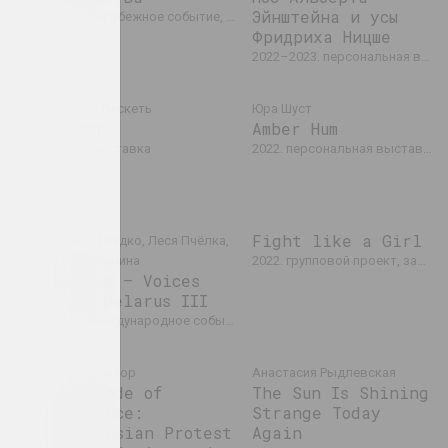
Эйнштейна и усы
2022. зарубежное событие, групповой проект
Фридриха Ницше
ставка
2022–2023. персональная выставка
Сергей Лескеть
Юра Шуст
Шёпот
Amber Hum
е событие
2022. выставка
2022. персональная выставка, зарубежное событие
een
Fight like a Girl
Жанна Гладко, Леся Пчёлка,
стиваль
Надя Саяпина
2022. групповой проект, зарубежное событие
Echoes – Voices
from Belarus III
2022. международное событие, зарубежное событие, междисциплинарное событие
Саша Рейзор
Анастасия Рыдлевская
The Code of
The Sun Is Shining
Presence:
Strange Today
й проект
Belarusian Protest
Again