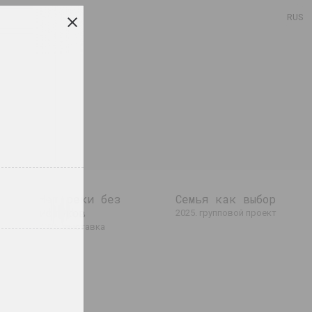
RUS
Нет реки без
Семья как выбор
истоков
А-100
2025. групповой проект
2025. выставка
ет