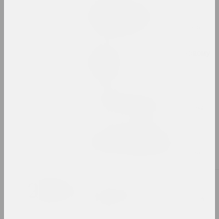
Pattern, the Grid, and
Other Systems
2023. зарубежное событие, масштабная выставка, групповой проект
Pixel. От точки к цифровому
искусству
2023. выставка
Puszcza Białowieska
2023–2024. групповой проект, выставка, зарубежное событие
Алексей Лунёв, Сергей Шабохин
Queer Tracing Paper
2023. персональная выставка, зарубежное событие
2022
Бетонный батут
2022. групповой проект, зарубежное событие