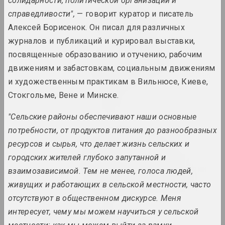
солидарности, политической организации и
Марина Напрушкина
справедливости",
— говорит куратор и писатель
Птушкі з народам
Алексей Борисенок. Он писал для различных
2023–2024. персональная выставка
журналов и публикаций и курировал выставки,
посвященные образованию и отучению, рабочим
Пусть оно сияет. Вокруг
Фотоархива VEHA
движениям и забастовкам, социальным движениям
2023. групповой проект, зарубежное событие
и художественным практикам в Вильнюсе, Киеве,
Стокгольме, Вене и Минске.
Сияние сквозь
2023. выставка
"Сельские районы обеспечивают наши основные
потребности, от продуктов питания до разнообразных
То, что нарушено,
ресурсов и сырья, что делает жизнь сельских и
становится осязаемым.
городских жителей глубоко запутанной и
Инфраструктуры и
солидарность за пределами
взаимозависимой. Тем не менее, голоса людей,
постсоветских условий
живущих и работающих в сельской местности, часто
2023. групповой проект, зарубежное событие
отсутствуют в общественном дискурсе. Меня
интересует, чему мы можем научиться у сельской
Максим Лагун
Фабрика грез