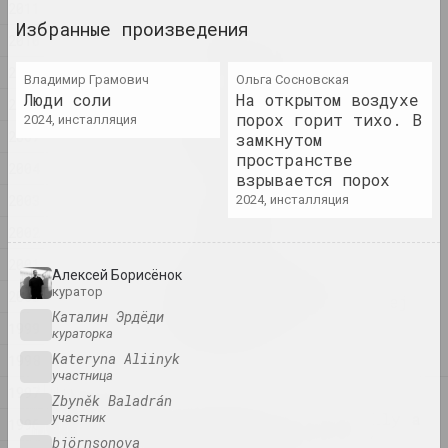
2011
Избранные произведения
2010
Семья как выбор
2025. групповой проект
2009
Владимир Грамович
Ольга Сосновская
Люди соли
На открытом воздухе
2008
by the shimmering of the
порох горит тихо. В
2024, инсталляция
2007
moon she saw ...
замкнутом
пространстве
2025. персональная выставка
2004
взрывается порох
2003
2024, инсталляция
Na pamiežžach
2025. групповой проект
2002
2001
Алексей Борисёнок
SAMASIEJ Festiwal
куратор
2000
Współczesnej Białoruskiej
Каталин Эрдёди
Sztuki Wideo
1999
кураторка
2025. фестиваль
Kateryna Aliinyk
1998
участница
1997
Zbyněk Baladrán
2024
Lossy notes or typically a
участник
1996
presentation has many
björnsonova