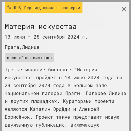
RUS
RUS
Перевод ожидает проверки
исследовательская платформа беларусского
Материя искусства
современного искусства
13 июня –
28 сентября 2024 г.
ЖУРНАЛ
Прага,Лидице
ИНДЕКС
масштабная выставка
ИМЕНА
Третье издание биеннале "Материя
ТЕРМИНЫ
искусства" пройдет с 14 июня 2024 года по
29 сентября 2024 года в Большом зале
СОБЫТИЯ
Национальной галереи Праги, Галерее Лидице
ПРОИЗВЕДЕНИЯ
и других площадках. Кураторами проекта
ДОКУМЕНТЫ
являются Каталин Эрдёди и Алексей
Борисёнок. Проект также представит новую
ИНФО
двуязычную публикацию, включающую