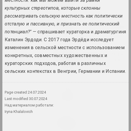
местности: как мы можем выйти за рамки
2023. персональная выставка
культурных стереотипов, которые склонны
рассматривать сельскую местность как политически
Хаим Сутин
отсталую и пассивную, и признать ее политический
Хаим Сутин. Против течения
потенциал?"
— спрашивает кураторка и драматургиня
2023–2024. персональная выставка
Каталин Эрдоди. С 2017 года Эрдёди исследует
изменения в сельской местности с использованием
Юра Шуст
Хвойная последовательность
конкретных, совместных художественных и
2023. персональная выставка, зарубежное событие
кураторских подходов, работая в различных
сельских контекстах в Венгрии, Германии и Испании.
Чистое искусство
2023. выставка
Page created
24.07.2024
ART FESTIVAL 2023
Last modified
30.07.2024
2023. фестиваль
Над материалом работали:
Iryna Khalalovich
Алла Савошевич
Broń i chroń
2023–2024. персональная выставка, выставка