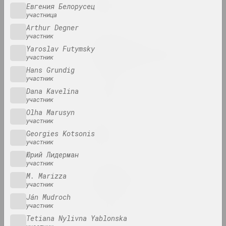
Limbo
Евгения Белорусец
участница
2024. персональная выставка
Arthur Degner
участник
Анна Соколова
Yaroslav Futymsky
LOWER EDGE UPPER EDGE
участник
2024–2025. персональная выставка
Hans Grundig
участник
PhotoArtDoc
Dana Kavelina
2024. конкурс
участник
Olha Marusyn
участник
Надя Саяпина
Georgies Kotsonis
POKUĆ
участник
2024. выставка
Юрий Лидерман
участник
Дмитрий Брушко, Сергей Брушко
M. Marizza
Revision 30
участник
2024. выставка
Ján Mudroch
участник
Snake Charmer
Tetiana Nylivna Yablonska