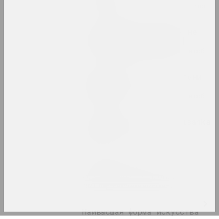
2022. зарубежное событие, групповой проект
Когда красное и белое не
такое черное и белое
2022. групповой проект, зарубежное событие, международное событие
Когда солнце низко - тени
длинные
2022. групповой проект, зарубежное событие, международное событие
Лесной марафон / pARTisanka
Party
2022. зарубежное событие
Семён Мотолянец
Ловушка для визионера
2022. персональная выставка
Наивысшая форма искусства