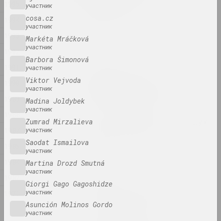
1995
constraints
участник
2024. выставка
cosa.cz
1994
участник
1993
Markéta Mráčková
1374
участник
1992
2024. выставка
Barbora Šimonová
1991
участник
Владимир Парфенок
Viktor Vejvoda
1990
Вильнюсский альбом
участник
2024. персональная выставка
1989
Madina Joldybek
участник
1988
Иногда я держусь за воздух
Zumrad Mirzalieva
1987
участник
2024. масштабная выставка
Saodat Ismailova
1985
участник
КУРС ТУГА
1984
Martina Drozd Smutná
2024. выставка
участник
1982
Giorgi Gago Gagoshidze
Материя искусства
участник
1971
2024. масштабная выставка
Asunción Molinos Gordo
участник