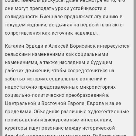
общественном дискурсе, даже несмотря на то, что
современное искусство,
взаимодействие
они могут преподать уроки устойчивости и
2023
солидарности. Биеннале продолжает эту линию в
текущем издании, выдвигая на первый план акты
Таша Кацуба
сопротивления как источник надежды.
Кандидат в веру
2023. персональная выставка
Каталин Эрдоди и Алексей Борисёнок интересуются
сельскими изменениями как социальными
1+1=1, Михаил Гулин, Антонина
изменениями, а также наследием и будущим
Слободчикова
Кафе Беларусь II: Комплекс
рабочих движений, чтобы сосредоточиться на
Кассандры
забытых историях социальных волнений и
2023. выставка
недостаточно представленных микроисториях
социально-политических преобразований в
Владимир Соколовский
Центральной и Восточной Европе. Европа и за ее
Лес
2023. персональная выставка
пределами. Объединяя различные художественные
произведения и дискурсивные интервенции,
Ася Булыбенко
кураторы ищут резонанс между исторической
Метка