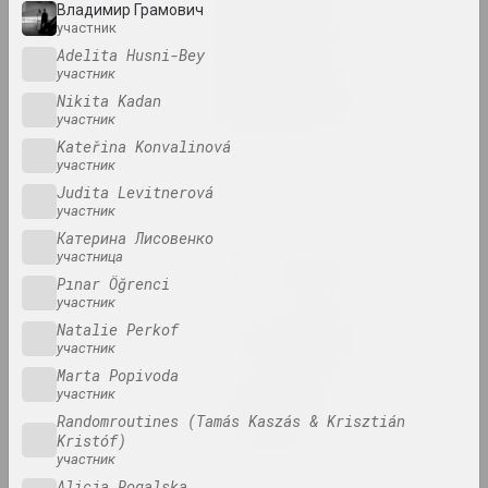
Владимир Грамович
Натюрморт. Пейзаж
участник
2024. персональная выставка
Adelita Husni-Bey
участник
Онирическая реальность
Nikita Kadan
2024. масштабная выставка
участник
Kateřina Konvalinová
участник
Свет и потери на бумаге
Judita Levitnerová
2024. выставка
участник
Катерина Лисовенко
Страсти по архитектуре
участница
2024. масштабная выставка
Pınar Öğrenci
участник
Что даёт вам искусство?
Natalie Perkof
участник
2024. персональная выставка
Marta Popivoda
участник
Чувство безопасности
Randomroutines (Tamás Kaszás & Krisztián
2024. групповой проект
Kristóf)
участник
A Little Strange
Alicja Rogalska