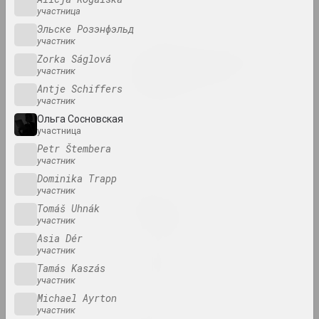
участница
2024. выставка
Эльске Розэнфэльд
участник
Крохолев Кирилл, Руслан Вашкевич,
Zorka Ságlová
Виктор Николаев , Арт Фестиваль
участник
Art Festival 2024
Antje Schiffers
2024. фестиваль
участник
Ольга Сосновская
Алексей Шлык
участница
GOO
Petr Štembera
2024. персональная выставка
участник
Dominika Trapp
участник
Леся Пчёлка
Tomáš Uhnák
Great Stone
участник
2024. персональная выставка
Asia Dér
участник
in-between
Tamás Kaszás
2024. выставка
участник
Michael Ayrton
участник
Кацярына Кузьмічова