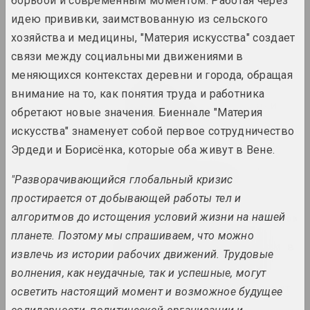
борьбой и современным моментом. Работая через
2023. персональная выставка, зарубежное событие
идею прививки, заимствованную из сельского
хозяйства и медицины, "Материя искусства" создает
Мир глазами детей
связи между социальными движениями в
2023. выставка
меняющихся контекстах деревни и города, обращая
Жанна Гладко
внимание на то, как понятия труда и работника
Неумолимый поток времени
обретают новые значения. Биеннале "Материя
2023. персональная выставка
искусства" знаменует собой первое сотрудничество
Эрдеди и Борисёнка, которые оба живут в Вене.
Кирилл Дёмчев
Постоянное освобождение
"Разворачивающийся глобальный кризис
2023. персональная выставка
простирается от добывающей работы тел и
алгоритмов до истощения условий жизни на нашей
МЕТА, Виктор Каленик , Алексей Труфанов
, Александр Угляница
планете. Поэтому мы спрашиваем, что можно
Превращение. Метареализм в
извлечь из истории рабочих движений. Трудовые
беларусской фотографии
волнения, как неудачные, так и успешные, могут
1980–1990-х годов
2023. online-выставка, групповой проект
осветить настоящий момент и возможное будущее