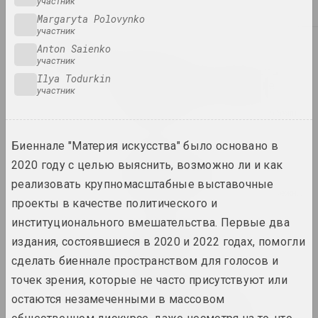
участник
2024. выставка
Margaryta Polovynko
участник
2023
Anton Saienko
Таша Кацуба
участник
209 дней серого: смерть
Ilya Todurkin
физического, бессмертие
участник
духовного
2023. персональная выставка, зарубежное событие
Биеннале "Материя искусства" было основано в
Сергей Шабохин
Атлас тектонических
2020 году с целью выяснить, возможно ли и как
ландшафтов
реализовать крупномасштабные выставочные
2023. персональная выставка, зарубежное событие
проекты в качестве политического и
институционального вмешательства. Первые два
Лиза Козлова, Ева Прилуцкая
издания, состоявшиеся в 2020 и 2022 годах, помогли
Вечный город
2023. выставка
сделать биеннале пространством для голосов и
точек зрения, которые не часто присутствуют или
Воображая OpenMuzej
остаются незамеченными в массовом
Беларусь: сообщество,