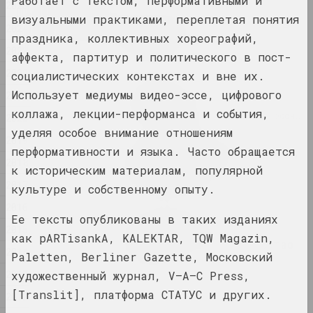
Работает с текстом, перформативными и
2025
2025
визуальными практиками, переплетая понятия
Где люди и звери бродят в
2024
тени стены
праздника, коллективных хореографий,
2023
2025. выставка
аффекта, партитур и политического в пост-
2022
социалистических контекстах и вне их.
Оксана Гуринович
Использует медиумы видео-эссе, цифрового
2021
Гриб и облако
коллажа, лекции-перформанса и события,
2025. исследовательский проект, персональная выставка
2020
уделяя особое внимание отношениям
2019
перформативности и языка. Часто обращается
Когда-то мы были деревьями,
2018
теперь мы птицы
к историческим материалам, популярной
2025. групповой проект
2017
культуре и собственному опыту.
2016
Центр Современного Искусства
Ее тексты опубликованы в таких изданиях
2015
"КАЙРОС", А-100 ART
как pARTisankA, KALEKTAR, TQW Magazin,
Место, где живет искусство
2014
Paletten, Berliner Gazette, Московский
2025. конкурс
2013
художественный журнал, V–A–C Press,
[Translit], платформа СТАТУС и других.
Нет реки без истоков
2012
2025. выставка