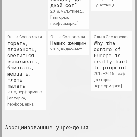
2023. персональная выставка, зарубежное событие
джей сет”
[ участница ]
2018, мультимедийная работа, перформанс
[ авторка,
Мир глазами детей
перформерка ]
2023. выставка
Ольга Сосновская
Ольга Сосновская
Ольга Сосновская
Жанна Гладко
гореть,
Наших женщин
Why the
Неумолимый поток времени
пламенеть,
centre of
2015, видео-инсталляция
2023. персональная выставка
светиться,
Europe is
вспыхивать,
really hard
блистать,
to pinpoint
Кирилл Дёмчев
мерцать,
Постоянное освобождение
2015–2016, перформанс
тлеть,
[ авторка,
2023. персональная выставка
пылать
перформерка ]
2016, перформанс
МЕТА, Виктор Каленик , Алексей Труфанов
[ авторка,
, Александр Угляница
перформерка ]
Превращение. Метареализм в
беларусской фотографии
1980–1990-х годов
Ассоциированные учреждения
2023. online-выставка, групповой проект