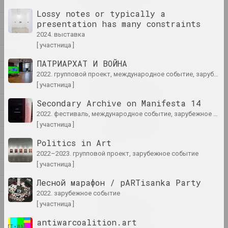
1995
constraints
Lossy notes or typically a
2024. выставка
1994
presentation has many constraints
2024. выставка
1993
1374
[ участница ]
1992
2024. выставка
ПАТРИАРХАТ И ВОЙНА
1991
2022. групповой проект, международное событие, зарубежное событие
Владимир Парфенок
1990
[ участница ]
Вильнюсский альбом
2024. персональная выставка
1989
Secondary Archive on Manifesta 14
2022. фестиваль, международное событие, зарубежное событие
1988
Иногда я держусь за воздух
[ участница ]
1987
2024. масштабная выставка
Politics in Art
1985
2022–2023. групповой проект, зарубежное событие
КУРС ТУГА
[ участница ]
1984
2024. выставка
Лесной марафон / pARTisanka Party
1982
2022. зарубежное событие
Материя искусства
1971
[ участница ]
2024. масштабная выставка
antiwarcoalition.art