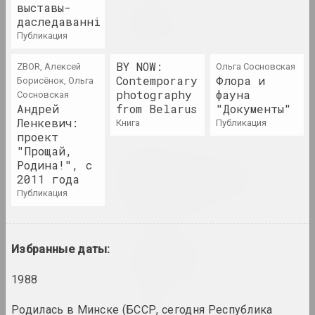
выставы-
Максим Лагун
даследаванні
Две Грани
публикация
2022. персональная выставка
BY NOW:
ZBOR, Алексей
Ольга Сосновская
KVOST
Contemporary
Флора и
Борисёнок, Ольга
Диалог поколений.
photography
фауна
Сосновская
Беларусские художницы
Андрей
from Belarus
"Документы"
2022. групповой проект, зарубежное событие
Ленкевич:
книга
публикация
проект
"Прощай,
Игорь Тишин
Родина!", с
Дом, у якiм разлятаюцца
2011 года
сцены. Паміж двума
імгненнямі
публикация
2022. персональная выставка, зарубежное событие
Сяржук Мядзведзеў
Избранные даты:
З зямлі ўзяты
2022. групповой проект
1988
Коалиция
Родилась в Минске (БССР, сегодня Республика