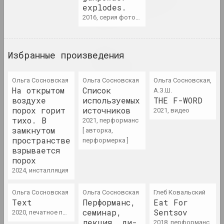
современное искусство,
explodes.
взаимодействие
2016, серия фотографий
2023
Таша Кацуба
Избранные произведения
Кандидат в веру
2023. персональная выставка
Ольга Сосновская
Ольга Сосновская
Ольга Сосновская,
На открытом
Список
А.З.Ш.
1+1=1, Михаил Гулин, Антонина
воздухе
используемых
THE F-WORD
Слободчикова
порох горит
источников
2021, видео
Кафе Беларусь II: Комплекс
тихо. В
2021, перформанс
Кассандры
замкнутом
[ авторка,
2023. выставка
пространстве
перформерка ]
взрывается
порох
Владимир Соколовский
2024, инсталляция
Лес
2023. персональная выставка
Ольга Сосновская
Ольга Сосновская
Глеб Ковальский
Text
Перформанс,
Eat For
Ася Булыбенко
семинар,
Sentsov
2020, печатное произведение
Метка
лекция, ди-
2018, перформанс