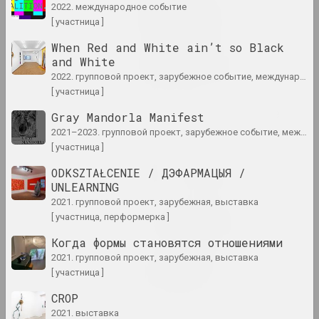
2022. международное событие
Натюрморт. Пейзаж
[ участница ]
2024. персональная выставка
When Red and White ain’t so Black
and White
Онирическая реальность
2024. масштабная выставка
2022. групповой проект, зарубежное событие, международное событие
[ участница ]
Свет и потери на бумаге
Gray Mandorla Manifest
2024. выставка
2021–2023. групповой проект, зарубежное событие, международное событие
[ участница ]
Страсти по архитектуре
ODKSZTAŁCENIE / ДЭФАРМАЦЫЯ /
2024. масштабная выставка
UNLEARNING
2021. групповой проект, зарубежная, выставка
Что даёт вам искусство?
[ участница, перформерка ]
2024. персональная выставка
Когда формы становятся отношениями
2021. групповой проект, зарубежная, выставка
Чувство безопасности
[ участница ]
2024. групповой проект
CROP
2021. выставка
A Little Strange