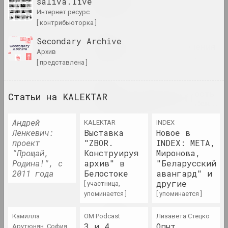
saliva.live
2023. персональная выставка
интернет ресурс
[ контрибьюторка ]
Хаим Сутин
Secondary Archive
Хаим Сутин. Против течения
архив
2023–2024. персональная выставка
[ представлена ]
Юра Шуст
Хвойная последовательность
Статьи на KALEKTAR
2023. персональная выставка, зарубежное событие
Андрей
KALEKTAR
INDEX
Чистое искусство
Ленкевич:
Выставка
Новое в
2023. выставка
проект
"ZBOR.
INDEX: МЕТА,
"Прощай,
Конструируя
Миронова,
Родина!", с
архив" в
"Беларусский
ART FESTIVAL 2023
2011 года
Белостоке
авангард" и
2023. фестиваль
другие
[ участница,
упоминается ]
[ упоминается ]
Алла Савошевич
Broń i chroń
Камилла
OM Podcast
Лизавета Стецко
2023–2024. персональная выставка, выставка
3 и 4
Опыт
Арутюнян, София