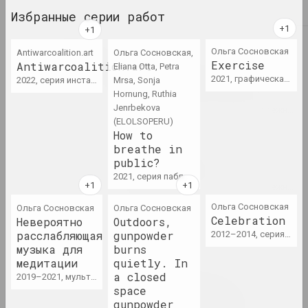
2024. выставка
Избранные серии работ
2023
Ольга Сосновская
Antiwarcoalition.art
Ольга Сосновская,
Таша Кацуба
Exercise
Antiwarcoalition.art
Eliana Otta, Petra
209 дней серого: смерть
2021, графическая серия
2022, серия инсталляций, серия видео
Mrsa, Sonja
физического, бессмертие
Hornung, Ruthia
духовного
Jenrbekova
2023. персональная выставка, зарубежное событие
(ELOLSOPERU)
How to
Сергей Шабохин
breathe in
Атлас тектонических
public?
ландшафтов
2021, серия паблик-арт произведений
2023. персональная выставка, зарубежное событие
Ольга Сосновская
Ольга Сосновская
Ольга Сосновская
Celebration
Невероятно
Outdoors,
Лиза Козлова, Ева Прилуцкая
расслабляющая
gunpowder
Вечный город
2012–2014, серия фотографий
музыка для
burns
2023. выставка
медитации
quietly. In
a closed
2019–2021, мультимедийная серия
Воображая OpenMuzej
space
Беларусь: сообщество,
gunpowder