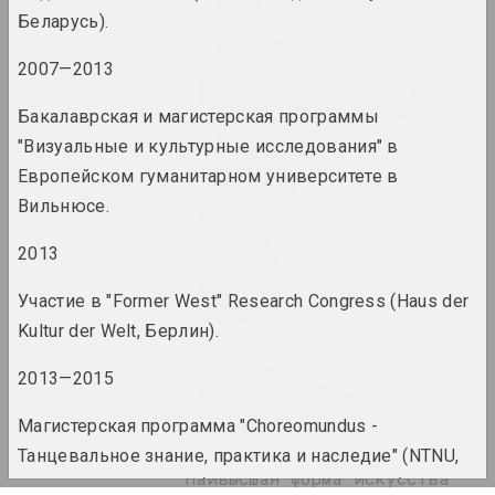
2022. зарубежное событие, групповой проект
Беларусь).
2007—2013
Когда красное и белое не
такое черное и белое
Бакалаврская и магистерская программы
2022. групповой проект, зарубежное событие, международное событие
"Визуальные и культурные исследования" в
Когда солнце низко - тени
Европейском гуманитарном университете в
длинные
Вильнюсе.
2022. групповой проект, зарубежное событие, международное событие
2013
Лесной марафон / pARTisanka
Party
Участие в "Former West" Research Congress (Haus der
2022. зарубежное событие
Kultur der Welt, Берлин).
2013—2015
Семён Мотолянец
Ловушка для визионера
2022. персональная выставка
Магистерская программа "Choreomundus -
Танцевальное знание, практика и наследие" (NTNU,
Наивысшая форма искусства
Трондхейм, Норвегия), Университет Сегеда (Сегед,