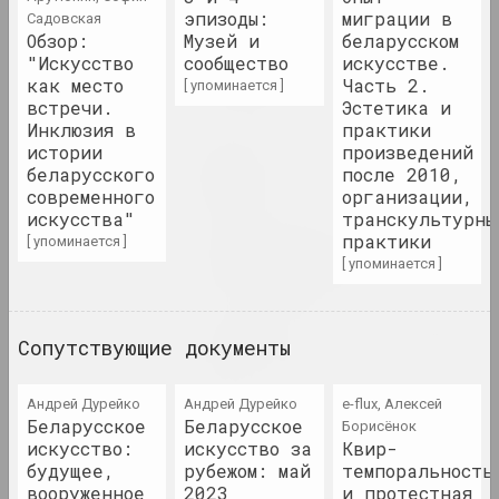
эпизоды:
миграции в
Садовская
Обзор:
Музей и
беларусском
Андрей Логинов
"Искусство
сообщество
искусстве.
Charomushki Odyssey
как место
Часть 2.
[ упоминается ]
2023. выставка
встречи.
Эстетика и
Инклюзия в
практики
истории
произведений
Анастасия Рыдлевская
Mugwort
беларусского
после 2010,
современного
организации,
2023. персональная выставка
искусства"
транскультурны
практики
[ упоминается ]
𝖭̶𝖨̶𝖢̶𝖧̶𝖳̶ UNSER KRIEG
[ упоминается ]
2023. масштабная выставка, выставка, зарубежное событие, групповой проект
Paris Magnétique. 1905-
Сопутствующие документы
1940
2023. масштабная выставка
Андрей Дурейко
Андрей Дурейко
e-flux, Алексей
Беларусское
Беларусское
Борисёнок
Past Garden
искусство:
искусство за
Квир-
2023. персональная выставка
будущее,
рубежом: май
темпоральность
вооруженное
2023
и протестная