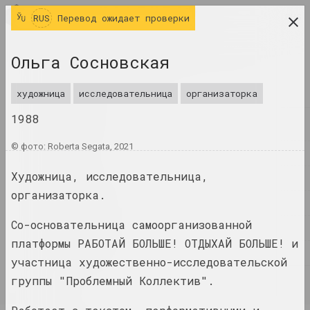
RUS
RUS
Перевод ожидает проверки
исследовательская платформа беларусского
Ольга Сосновская
современного искусства
ЖУРНАЛ
художница
исследовательница
организаторка
1988
ИНДЕКС
© фото: Roberta Segata, 2021
ИМЕНА
Художница, исследовательница,
ТЕРМИНЫ
организаторка.
СОБЫТИЯ
Со-основательница самоорганизованной
ПРОИЗВЕДЕНИЯ
платформы РАБОТАЙ БОЛЬШЕ! ОТДЫХАЙ БОЛЬШЕ! и
ДОКУМЕНТЫ
участница художественно-исследовательской
группы "Проблемный Коллектив".
ИНФО