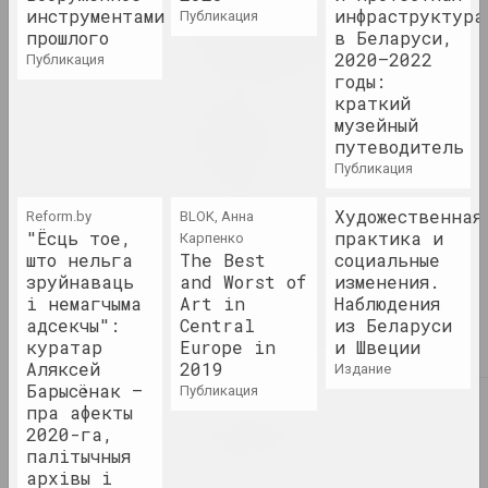
инструментами
инфраструктура
Pattern, the Grid, and
публикация
прошлого
в Беларуси,
Other Systems
2020–2022
публикация
2023. зарубежное событие, масштабная выставка, групповой проект
годы:
краткий
Pixel. От точки к цифровому
музейный
искусству
путеводитель
2023. выставка
публикация
Художественная
Puszcza Białowieska
Reform.by
BLOK, Анна
"Ёсць тое,
практика и
Карпенко
2023–2024. групповой проект, выставка, зарубежное событие
што нельга
The Best
социальные
зруйнаваць
and Worst of
изменения.
Алексей Лунёв, Сергей Шабохин
і немагчыма
Art in
Наблюдения
Queer Tracing Paper
адсекчы":
Central
из Беларуси
2023. персональная выставка, зарубежное событие
куратар
Europe in
и Швеции
Аляксей
2019
издание
Барысёнак –
публикация
2022
пра афекты
Бетонный батут
2020-га,
2022. групповой проект, зарубежное событие
палітычныя
архівы і