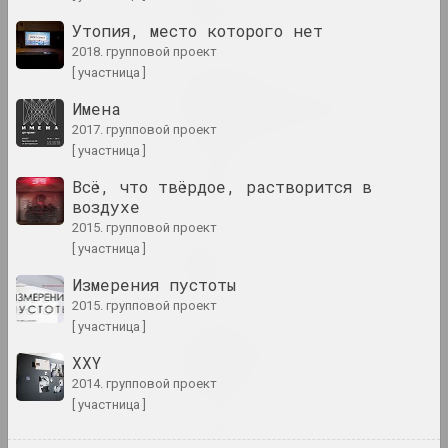
Limbo
Утопия, место которого нет
2024. персональная выставка
2018. групповой проект
[ участница ]
Анна Соколова
LOWER EDGE UPPER EDGE
Имена
2024–2025. персональная выставка
2017. групповой проект
[ участница ]
PhotoArtDoc
Всё, что твёрдое, растворится в
2024. конкурс
воздухе
2015. групповой проект
Надя Саяпина
[ участница ]
POKUĆ
Измерения пустоты
2024. выставка
2015. групповой проект
[ участница ]
Дмитрий Брушко, Сергей Брушко
Revision 30
XXY
2024. выставка
2014. групповой проект
[ участница ]
Snake Charmer