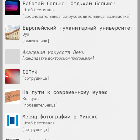
Работай больше! Отдыхай больше!
Марина Напрушкина
штаб фестиваля
Птушкі з народам
[ соосновательница, со-руководительница, архивистка ]
2023–2024. персональная выставка
Европейский гуманитарный университет
Пусть оно сияет. Вокруг
вуз
Фотоархива VEHA
[ выпускница ]
2023. групповой проект, зарубежное событие
Академия искусств Вены
[ Кандидатка докторской программы ]
Сияние сквозь
2023. выставка
DOTYK
[ сотрудница ]
То, что нарушено,
На пути к современному музею
становится осязаемым.
Инфраструктуры и
конкурс
солидарность за пределами
[ победительница ]
постсоветских условий
Месяц фотографии в Минске
2023. групповой проект, зарубежное событие
штаб фестиваля
[ сотрудница ]
Максим Лагун
Фабрика грез