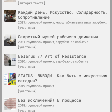
[ авторка текста ]
2024. выставка
Каждый день. Искусство. Солидарность.
Сопротивление
Крохолев Кирилл, Руслан Вашкевич,
2021. групповой проект, масштабная выставка, зарубежное событие, международное событие
Виктор Николаев , Арт Фестиваль
Art Festival 2024
[ участница ]
2024. фестиваль
Секретный музей рабочего движения
2021. групповой проект, зарубежное событие
Алексей Шлык
[ участница ]
GOO
Belarus // Art of Resistance
2024. персональная выставка
2020. групповой проект, зарубежное событие
[ участница ]
Леся Пчёлка
Great Stone
STATUS: ВЫВОДЫ. Как быть с искусством
2024. персональная выставка
сегодня?
2019. групповой проект
in-between
[ участница ]
2024. выставка
Без исключений! В процессе
2018. групповой проект
Кацярына Кузьмічова
[ участница ]