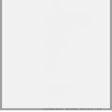
2022. зарубежное событие, групповой проект
Когда красное и белое не
такое черное и белое
2022. групповой проект, зарубежное событие, международное событие
Когда солнце низко - тени
длинные
2022. групповой проект, зарубежное событие, международное событие
Лесной марафон / pARTisanka
Party
2022. зарубежное событие
Семён Мотолянец
Ловушка для визионера
2022. персональная выставка
Наивысшая форма искусства