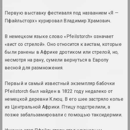
1995
constraints
2024. выставка
1994
Первую выставку фестиваля под названием «Я —
Пфайльсторх» курировал Владимир Храмович.
1993
1374
1992
2024. выставка
В немецком языке слово «Pfeilstorch» означает
1991
«аист со стрелой». Оно относится к аистам, которые
Владимир Парфенок
1990
Вильнюсский альбом
были ранены в Африке дротиком или стрелой, но,
2024. персональная выставка
1989
несмотря на рану, сумели вернуться в Европу
1988
весной для размножения.
Иногда я держусь за воздух
1987
2024. масштабная выставка
Первый и самый известный экземпляр бабочки
1985
Pfeilstorch был найден в 1822 году недалеко от
КУРС ТУГА
1984
2024. выставка
немецкой деревни Клюц. В его шее застряло копье
1982
из Центральной Африки. Птицу подстрелили, а
Материя искусства
1971
позже забальзамировали с помощью таксидермии.
2024. масштабная выставка