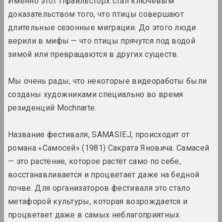
Именно этот Пфайльсторх стал ключевым
Натюрморт. Пейзаж
доказательством того, что птицы совершают
2024. персональная выставка
длительные сезонные миграции. До этого люди
верили в мифы — что птицы прячутся под водой
Онирическая реальность
2024. масштабная выставка
зимой или превращаются в других существ.
Свет и потери на бумаге
Мы очень рады, что некоторые видеоработы были
2024. выставка
созданы художниками специально во время
резиденций Mochnarte.
Страсти по архитектуре
2024. масштабная выставка
Название фестиваля, SAMASIEJ, происходит от
романа «Самосей» (1981) Сакрата Яновича. Самасей
Что даёт вам искусство?
2024. персональная выставка
— это растение, которое растёт само по себе,
восстанавливается и процветает даже на бедной
Чувство безопасности
почве. Для организаторов фестиваля это стало
2024. групповой проект
метафорой культуры, которая возрождается и
процветает даже в самых неблагоприятных
A Little Strange