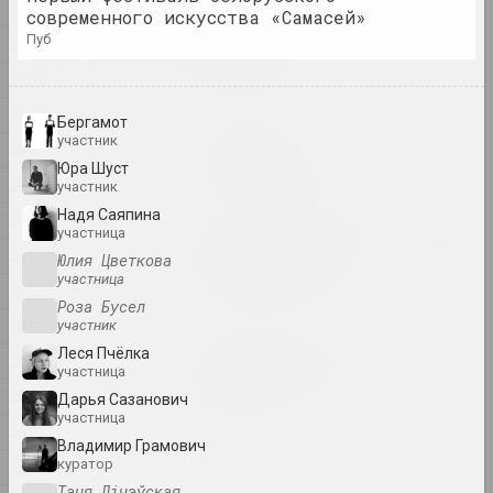
2025
современного искусства «Самасей»
2025
Где люди и звери бродят в
пуб
2024
тени стены
2023
2025. выставка
2022
Бергамот
Оксана Гуринович
участник
2021
Гриб и облако
Юра Шуст
2025. исследовательский проект, персональная выставка
2020
участник
Надя Саяпина
2019
участница
Когда-то мы были деревьями,
2018
Юлия Цветкова
теперь мы птицы
участница
2025. групповой проект
2017
Роза Бусел
2016
участник
Центр Современного Искусства
Леся Пчёлка
2015
"КАЙРОС", А-100 ART
участница
Место, где живет искусство
2014
Дарья Сазанович
2025. конкурс
участница
2013
Владимир Грамович
Нет реки без истоков
куратор
2012
2025. выставка
Таня Лічэўская