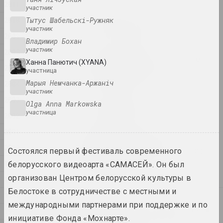
2011
участник
2010
Тытус Шабельскі-Ружняк
Семья как выбор
участник
2025. групповой проект
2009
Владимир Бохан
участник
2008
by the shimmering of the
Ханна Панютич (XYANA)
2007
moon she saw ...
участница
2025. персональная выставка
Марыя Немчанка-Аржаніч
2004
участник
2003
Olga Anna Markowska
Na pamiežžach
участница
2025. групповой проект
2002
2001
SAMASIEJ Festiwal
2000
Współczesnej Białoruskiej
Состоялся первый фестиваль современного
Sztuki Wideo
1999
белорусского видеоарта «САМАСЕЙ». Он был
2025. фестиваль
организован Центром белорусской культуры в
1998
Белостоке в сотрудничестве с местными и
1997
2024
международными партнерами при поддержке и по
Lossy notes or typically a
1996
presentation has many
инициативе Фонда «Мохнарте».