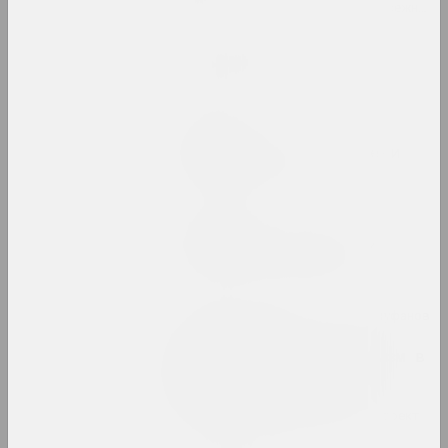
2023. персональная выставка, зарубежное событие
Мир глазами детей
2023. выставка
Жанна Гладко
Неумолимый поток времени
2023. персональная выставка
Кирилл Дёмчев
Постоянное освобождение
2023. персональная выставка
МЕТА, Виктор Каленик , Алексей Труфанов
, Александр Угляница
Превращение. Метареализм в
беларусской фотографии
1980–1990-х годов
2023. online-выставка, групповой проект