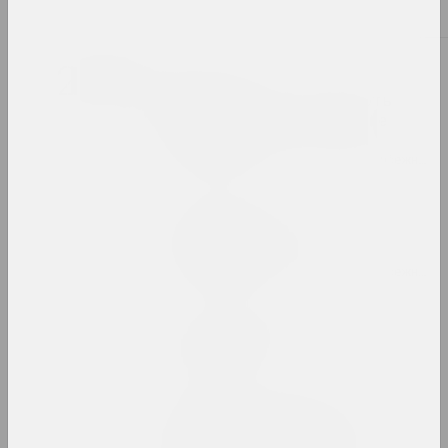
2024. выставка
2023
Таша Кацуба
209 дней серого: смерть
физического, бессмертие
духовного
2023. персональная выставка, зарубежное событие
Сергей Шабохин
Атлас тектонических
ландшафтов
2023. персональная выставка, зарубежное событие
Лиза Козлова, Ева Прилуцкая
Вечный город
2023. выставка
Воображая OpenMuzej
Беларусь: сообщество,