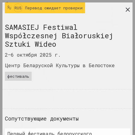
RUS
RUS
Перевод ожидает проверки
исследовательская платформа беларусского
SAMASIEJ Festiwal
современного искусства
Współczesnej Białoruskiej
ЖУРНАЛ
Sztuki Wideo
ИНДЕКС
2–6 октября 2025 г.
Центр Беларуской Культуры в Белостоке
ИМЕНА
фестиваль
ТЕРМИНЫ
СОБЫТИЯ
ПРОИЗВЕДЕНИЯ
ДОКУМЕНТЫ
Сопутствующие документы
ИНФО
Первый фестиваль белорусского