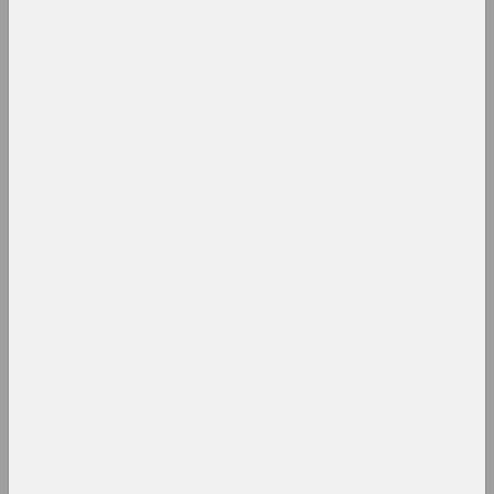
Марина Напрушкина
Птушкі з народам
2023–2024. персональная выставка
Пусть оно сияет. Вокруг
Фотоархива VEHA
2023. групповой проект, зарубежное событие
Сияние сквозь
2023. выставка
То, что нарушено,
становится осязаемым.
Инфраструктуры и
солидарность за пределами
постсоветских условий
2023. групповой проект, зарубежное событие
Максим Лагун
Фабрика грез