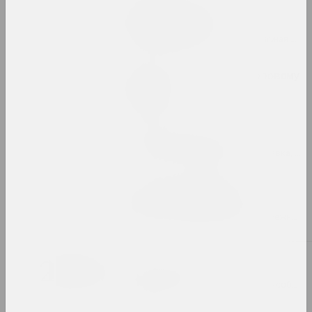
Pattern, the Grid, and
Other Systems
2023. зарубежное событие, масштабная выставка, групповой проект
Pixel. От точки к цифровому
искусству
2023. выставка
Puszcza Białowieska
2023–2024. групповой проект, выставка, зарубежное событие
Алексей Лунёв, Сергей Шабохин
Queer Tracing Paper
2023. персональная выставка, зарубежное событие
2022
Бетонный батут
2022. групповой проект, зарубежное событие