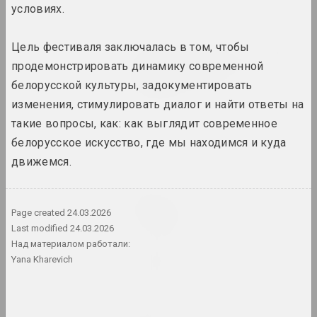
условиях.
2024. выставка
Цель фестиваля заключалась в том, чтобы
Крохолев Кирилл, Руслан Вашкевич,
Виктор Николаев , Арт Фестиваль
продемонстрировать динамику современной
Art Festival 2024
белорусской культуры, задокументировать
2024. фестиваль
изменения, стимулировать диалог и найти ответы на
такие вопросы, как: как выглядит современное
Алексей Шлык
белорусское искусство, где мы находимся и куда
GOO
2024. персональная выставка
движемся.
Леся Пчёлка
Great Stone
Page created
24.03.2026
2024. персональная выставка
Last modified
24.03.2026
Над материалом работали:
in-between
Yana Kharevich
2024. выставка
Кацярына Кузьмічова