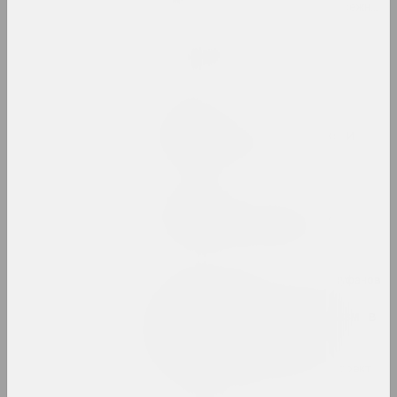
2023. персональная выставка, зарубежное событие
Мир глазами детей
2023. выставка
Жанна Гладко
Неумолимый поток времени
2023. персональная выставка
Кирилл Дёмчев
Постоянное освобождение
2023. персональная выставка
МЕТА, Виктор Каленик , Алексей Труфанов
, Александр Угляница
Превращение. Метареализм в
беларусской фотографии
1980–1990-х годов
2023. online-выставка, групповой проект