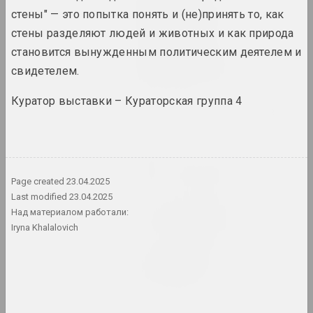
Натюрморт. Пейзаж
стены" — это попытка понять и (не)принять то, как
2024. персональная выставка
стены разделяют людей и животных и как природа
становится вынужденным политическим деятелем и
Онирическая реальность
свидетелем.
2024. масштабная выставка
Куратор выставки – Кураторская группа 4
Свет и потери на бумаге
2024. выставка
Страсти по архитектуре
2024. масштабная выставка
Page created
23.04.2025
Last modified
23.04.2025
Что даёт вам искусство?
Над материалом работали:
2024. персональная выставка
Iryna Khalalovich
Чувство безопасности
2024. групповой проект
A Little Strange