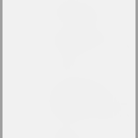
Марина Напрушкина
Птушкі з народам
2023–2024. персональная выставка
Пусть оно сияет. Вокруг
Фотоархива VEHA
2023. групповой проект, зарубежное событие
Сияние сквозь
2023. выставка
То, что нарушено,
становится осязаемым.
Инфраструктуры и
солидарность за пределами
постсоветских условий
2023. групповой проект, зарубежное событие
Максим Лагун
Фабрика грез