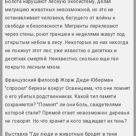
Болота нарушают лесную экосистему, делая
1995
constraints
миграцию животных невозможной, но это не
2024. выставка
1994
останавливает человека, бегущего от войны к
1993
1374
свободе и безопасности. Мигранты перелезают
1992
2024. выставка
через стены, роют траншеи и неделями живут под
1991
открытым небом в лесу. Некоторые из них никогда
Владимир Парфенок
не покинут этот лес: уже известно о десятках и
1990
Вильнюсский альбом
десятках смертей. Неизвестно, сколько еще тел
2024. персональная выставка
1989
покрыто лесным мхом.
1988
Иногда я держусь за воздух
Французский философ Жорж Диди-Юберман
1987
2024. масштабная выставка
"спросил" березы вокруг Освенцима, что они помнят
1985
о его убитых родственниках. Какой тип памяти
КУРС ТУГА
1984
2024. выставка
сохраняется? "Помнят" ли они боль, свидетелями
1982
которой стали? Прямой ответ невозможен: деревья
Материя искусства
1971
не говорят. Но что хранит и кого защищает их тень?
2024. масштабная выставка
Выставка "Где люди и животные бродят в тени