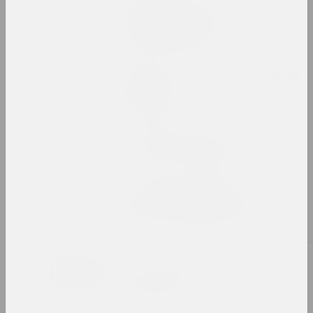
Pattern, the Grid, and
Other Systems
2023. зарубежное событие, масштабная выставка, групповой проект
Pixel. От точки к цифровому
искусству
2023. выставка
Puszcza Białowieska
2023–2024. групповой проект, выставка, зарубежное событие
Алексей Лунёв, Сергей Шабохин
Queer Tracing Paper
2023. персональная выставка, зарубежное событие
2022
Бетонный батут
2022. групповой проект, зарубежное событие