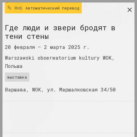
RUS
RUS
Автоматический перевод
исследовательская платформа беларусского
Где люди и звери бродят в
современного искусства
тени стены
ЖУРНАЛ
20 февраля –
2 марта 2025 г.
ИНДЕКС
Warszawski obserwatorium kultury WOK,
Польша
ИМЕНА
выставка
ТЕРМИНЫ
Варшава, WOK, ул. Маршалковская 34/50
СОБЫТИЯ
ПРОИЗВЕДЕНИЯ
ДОКУМЕНТЫ
ИНФО