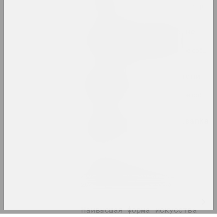
2022. зарубежное событие, групповой проект
Когда красное и белое не
такое черное и белое
2022. групповой проект, зарубежное событие, международное событие
Когда солнце низко - тени
длинные
2022. групповой проект, зарубежное событие, международное событие
Лесной марафон / pARTisanka
Party
2022. зарубежное событие
Семён Мотолянец
Ловушка для визионера
2022. персональная выставка
Наивысшая форма искусства