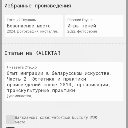
2025
2025
Избранные произведения
Где люди и звери бродят в
2024
тени стены
Евгений Глушань
Евгений Глушань
2023
2025. выставка
Безопасное место
Игра теней
2022
2024, фотография, инсталляция
2022, фотосерия
Оксана Гуринович
2021
Гриб и облако
2025. исследовательский проект, персональная выставка
2020
Статьи на KALEKTAR
2019
Когда-то мы были деревьями,
2018
теперь мы птицы
Лизавета Стецко
Опыт миграции в беларусском искусстве.
2025. групповой проект
2017
Часть 2. Эстетика и практики
произведений после 2010, организации,
2016
Центр Современного Искусства
транскультурные практики
2015
"КАЙРОС", А-100 ART
[ упоминается ]
Место, где живет искусство
2014
2025. конкурс
2013
Warszawski obserwatorium kultury WOK
Нет реки без истоков
2012
место
2025. выставка