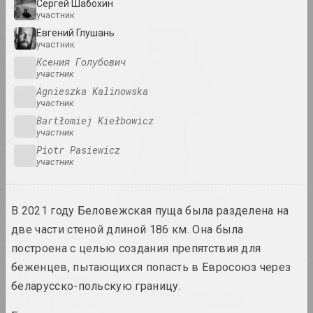
Сергей Шабохин
2011
участник
2010
Семья как выбор
Евгений Глушань
участник
2025. групповой проект
2009
Ксения Голубович
2008
участник
by the shimmering of the
Agnieszka Kalinowska
2007
moon she saw ...
участник
2025. персональная выставка
2004
Bartłomiej Kiełbowicz
участник
2003
Na pamiežžach
Piotr Pasiewicz
2025. групповой проект
2002
участник
2001
SAMASIEJ Festiwal
2000
Współczesnej Białoruskiej
В 2021 году Беловежская пуща была разделена на
Sztuki Wideo
1999
две части стеной длиной 186 км. Она была
2025. фестиваль
построена с целью создания препятствия для
1998
беженцев, пытающихся попасть в Евросоюз через
1997
2024
беларусско-польскую границу.
Lossy notes or typically a
1996
presentation has many