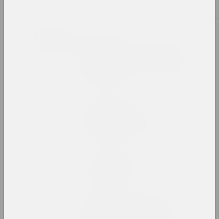
2024. выставка
2023
Таша Кацуба
209 дней серого: смерть
физического, бессмертие
духовного
2023. персональная выставка, зарубежное событие
Сергей Шабохин
Атлас тектонических
ландшафтов
2023. персональная выставка, зарубежное событие
Лиза Козлова, Ева Прилуцкая
Вечный город
2023. выставка
Воображая OpenMuzej
Беларусь: сообщество,