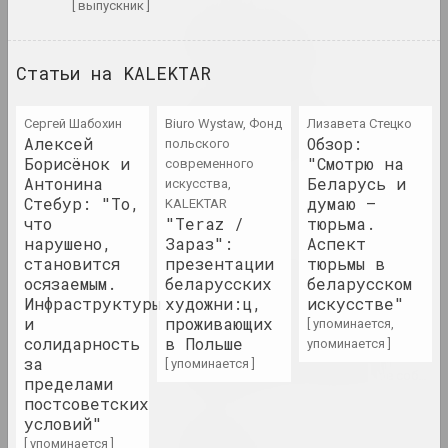
[ выпускник ]
Марина Напрушкина
Птушкі з народам
2023–2024. персональная выставка
Статьи на KALEKTAR
Пусть оно сияет. Вокруг
Сергей Шабохин
Biuro Wystaw, Фонд
Лизавета Стецко
Фотоархива VEHA
Алексей
Обзор:
польского
2023. групповой проект, зарубежное событие
Борисёнок и
"Смотрю на
современного
Антонина
Беларусь и
искусства,
Стебур: "То,
Сияние сквозь
думаю –
KALEKTAR
что
"Teraz /
тюрьма.
2023. выставка
нарушено,
Зараз":
Аспект
становится
презентации
тюрьмы в
То, что нарушено,
осязаемым.
беларусских
беларусском
становится осязаемым.
Инфраструктуры
художни:ц,
искусстве"
Инфраструктуры и
и
проживающих
[ упоминается,
солидарность за пределами
солидарность
в Польше
упоминается ]
постсоветских условий
за
[ упоминается ]
2023. групповой проект, зарубежное событие
пределами
постсоветских
условий"
Максим Лагун
[ упоминается ]
Фабрика грез