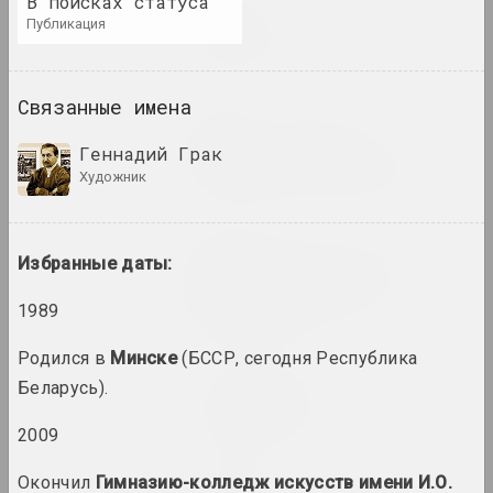
В поисках статуса
Максим Лагун
публикация
Две Грани
2022. персональная выставка
Связанные имена
KVOST
Диалог поколений.
Геннадий Грак
Беларусские художницы
художник
2022. групповой проект, зарубежное событие
Игорь Тишин
Дом, у якiм разлятаюцца
Избранные даты:
сцены. Паміж двума
імгненнямі
1989
2022. персональная выставка, зарубежное событие
Родился в
Минске
(БССР, сегодня Республика
Сяржук Мядзведзеў
Беларусь).
З зямлі ўзяты
2022. групповой проект
2009
Окончил
Гимназию-колледж искусств имени И.О.
Коалиция