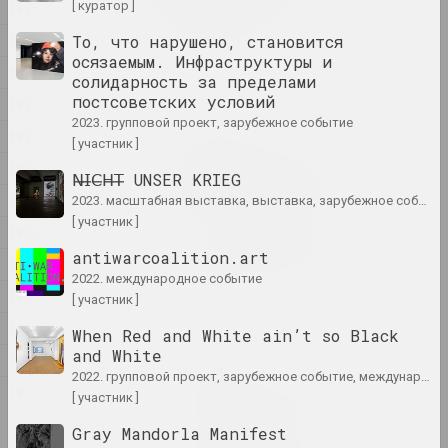
[ куратор ]
1995
constraints
2024. выставка
1994
То, что нарушено, становится
осязаемым. Инфраструктуры и
1993
солидарность за пределами
1374
постсоветских условий
1992
2024. выставка
2023. групповой проект, зарубежное событие
1991
[ участник ]
Владимир Парфенок
1990
Вильнюсский альбом
𝖭̶𝖨̶𝖢̶𝖧̶𝖳̶ UNSER KRIEG
2024. персональная выставка
1989
2023. масштабная выставка, выставка, зарубежное событие, групповой проект
[ участник ]
1988
Иногда я держусь за воздух
antiwarcoalition.art
1987
2024. масштабная выставка
2022. международное событие
1985
[ участник ]
КУРС ТУГА
1984
When Red and White ain’t so Black
2024. выставка
and White
1982
2022. групповой проект, зарубежное событие, международное событие
Материя искусства
1971
[ участник ]
2024. масштабная выставка
Gray Mandorla Manifest