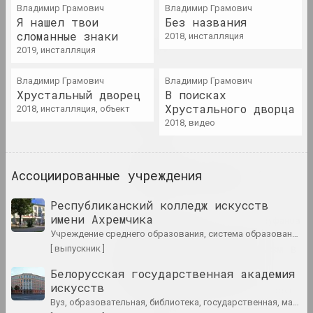
2023. персональная выставка, зарубежное событие
Владимир Грамович
Владимир Грамович
Я нашел твои
Без названия
сломанные знаки
2018, инсталляция
Мир глазами детей
2019, инсталляция
2023. выставка
Владимир Грамович
Владимир Грамович
Жанна Гладко
Хрустальный дворец
В поисках
Неумолимый поток времени
Хрустального дворца
2018, инсталляция, объект
2023. персональная выставка
2018, видео
Кирилл Дёмчев
Постоянное освобождение
Ассоциированные учреждения
2023. персональная выставка
Республиканский колледж искусств
имени Ахремчика
МЕТА, Виктор Каленик , Алексей Труфанов
учреждение среднего образования, система образования, государственная
, Александр Угляница
Превращение. Метареализм в
[ выпускник ]
беларусской фотографии
Белорусская государственная академия
1980–1990-х годов
искусств
2023. online-выставка, групповой проект
вуз, образовательная, библиотека, государственная, мастерская