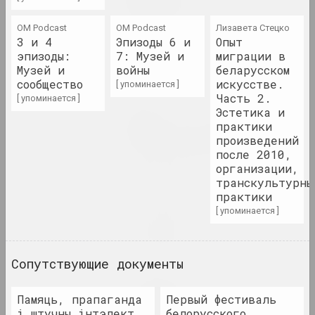
2023. персональная выставка
OM Podcast
OM Podcast
Лизавета Стецко
3 и 4
Эпизоды 6 и
Опыт
Хаим Сутин
эпизоды:
7: Музей и
миграции в
Хаим Сутин. Против течения
Музей и
войны
беларусском
2023–2024. персональная выставка
сообщество
искусстве.
[ упоминается ]
Часть 2.
[ упоминается ]
Эстетика и
Юра Шуст
практики
Хвойная последовательность
произведений
2023. персональная выставка, зарубежное событие
после 2010,
организации,
Чистое искусство
транскультурны
2023. выставка
практики
[ упоминается ]
ART FESTIVAL 2023
2023. фестиваль
Сопутствующие документы
Алла Савошевич
Broń i chroń
Памяць, прапаганда
Первый фестиваль
2023–2024. персональная выставка, выставка
і штучны інтэлект.
белорусского