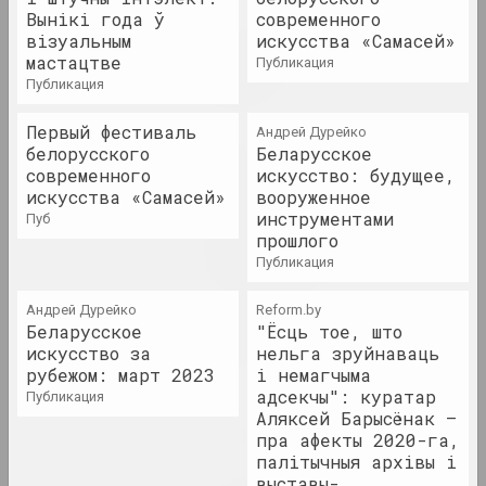
Вынікі года ў
современного
візуальным
искусства «Самасей»
Андрей Логинов
мастацтве
публикация
Charomushki Odyssey
публикация
2023. выставка
Первый фестиваль
Андрей Дурейко
Анастасия Рыдлевская
белорусского
Беларусское
Mugwort
современного
искусство: будущее,
2023. персональная выставка
искусства «Самасей»
вооруженное
инструментами
пуб
прошлого
𝖭̶𝖨̶𝖢̶𝖧̶𝖳̶ UNSER KRIEG
публикация
2023. масштабная выставка, выставка, зарубежное событие, групповой проект
Андрей Дурейко
Reform.by
Paris Magnétique. 1905-
Беларусское
"Ёсць тое, што
1940
искусство за
нельга зруйнаваць
2023. масштабная выставка
рубежом: март 2023
і немагчыма
адсекчы": куратар
публикация
Аляксей Барысёнак –
Past Garden
пра афекты 2020-га,
2023. персональная выставка
палітычныя архівы і
выставы-