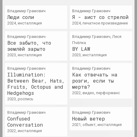
2024. выставка
Владимир Грамович
Владимир Грамович
Люди соли
Я - аист со стрелой
2023
2024, инсталляция
2024, печатное произведение
Таша Кацуба
209 дней серого: смерть
физического, бессмертие
Владимир Грамович
Владимир Грамович, Леся
Все забыто, что
духовного
Пчёлка
землёй зарыто
BY LAW
2023. персональная выставка, зарубежное событие
2023, инсталляция
2023, инсталляция
Сергей Шабохин
Владимир Грамович
Владимир Грамович
Атлас тектонических
Illumination:
Как отвечать на
ландшафтов
Between Bear, Hats,
розги, если ты
2023. персональная выставка, зарубежное событие
Fruits, Octopus and
мертв?
Hedgehogs
2022, видео, перформанс
2023, роспись
Лиза Козлова, Ева Прилуцкая
Вечный город
2023. выставка
Владимир Грамович
Владимир Грамович
Confused
Новый ветер
Conversation
2021, объект, инсталляция
Воображая OpenMuzej
2022, инсталляция
Беларусь: сообщество,