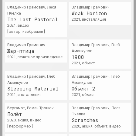
современное искусство,
Владимир Грамович, Леся
Владимир Грамович
взаимодействие
Weak Horizon
Пчёлка
2023
The Last Pastoral
2021, инсталляция
2021, видео
Таша Кацуба
[ автор, изображен ]
Кандидат в веру
2023. персональная выставка
Владимир Грамович
Владимир Грамович, Глеб
Жар-птица
Аманкулов
1988
2021, печатное произведение
1+1=1, Михаил Гулин, Антонина
2021, объект
Слободчикова
Кафе Беларусь II: Комплекс
Кассандры
Владимир Грамович, Глеб
Владимир Грамович, Глеб
Аманкулов
2023. выставка
Аманкулов
Sleeping Material
Объект 2
2021, инсталляция
2021, объект
Владимир Соколовский
Лес
Бергамот, Роман Троцюк
Владимир Грамович, Леся
2023. персональная выставка
Полёт
Пчёлка
Scratches
2020, акция, видео
[ перформер ]
Ася Булыбенко
2020, акция, объект, видео
Метка