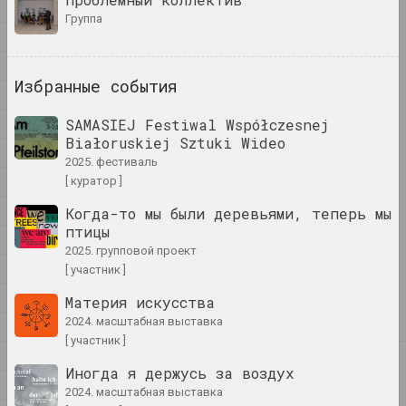
2011
группа
2010
Семья как выбор
2025. групповой проект
2009
Избранные события
2008
by the shimmering of the
2007
SAMASIEJ Festiwal Współczesnej
moon she saw ...
Białoruskiej Sztuki Wideo
2025. персональная выставка
2004
2025. фестиваль
2003
[ куратор ]
Na pamiežžach
2025. групповой проект
2002
Когда-то мы были деревьями, теперь мы
птицы
2001
2025. групповой проект
SAMASIEJ Festiwal
2000
[ участник ]
Współczesnej Białoruskiej
Sztuki Wideo
1999
Материя искусства
2025. фестиваль
2024. масштабная выставка
1998
[ участник ]
1997
2024
Иногда я держусь за воздух
Lossy notes or typically a
1996
2024. масштабная выставка
presentation has many