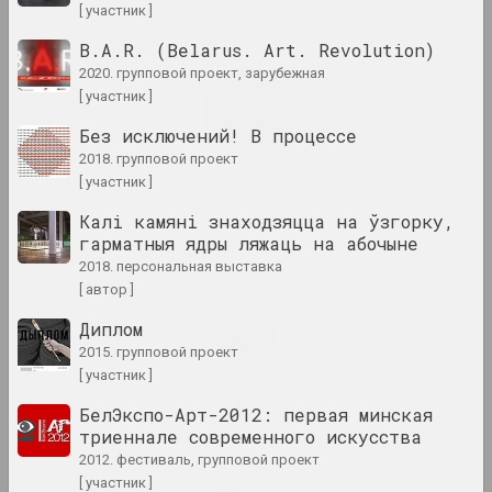
[ участник ]
2024. выставка
B.A.R. (Belarus. Art. Revolution)
2020. групповой проект, зарубежная
Крохолев Кирилл, Руслан Вашкевич,
[ участник ]
Виктор Николаев , Арт Фестиваль
Art Festival 2024
Без исключений! В процессе
2024. фестиваль
2018. групповой проект
[ участник ]
Алексей Шлык
Калі камяні знаходзяцца на ўзгорку,
GOO
гарматныя ядры ляжаць на абочыне
2024. персональная выставка
2018. персональная выставка
[ автор ]
Леся Пчёлка
Great Stone
Диплом
2024. персональная выставка
2015. групповой проект
[ участник ]
in-between
БелЭкспо-Арт-2012: первая минская
2024. выставка
триеннале современного искусства
2012. фестиваль, групповой проект
Кацярына Кузьмічова
[ участник ]