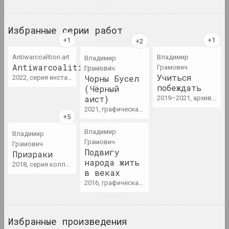
Limbo
2024. персональная выставка
Избранные серии работ
Анна Соколова
LOWER EDGE UPPER EDGE
Antiwarcoalition.art
Владимир
Владимир
2024–2025. персональная выставка
Antiwarcoalition.art
Грамович
Грамович
Учиться
Чорны Бусел
2022, серия инсталляций, серия видео
побеждать
(Чёрный
PhotoArtDoc
аист)
2019–2021, архивная серия, серия росписей
2024. конкурс
2021, графическая серия
Надя Саяпина
Владимир
Владимир
POKUĆ
Грамович
Грамович
2024. выставка
Подвигу
Призраки
народа жить
2018, серия коллажей
в веках
Дмитрий Брушко, Сергей Брушко
Revision 30
2016, графическая серия
2024. выставка
Snake Charmer
Избранные произведения