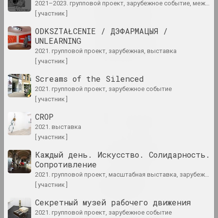
2021–2023. групповой проект, зарубежное событие, международное событие
Натюрморт. Пейзаж
[ участник ]
2024. персональная выставка
ODKSZTAŁCENIE / ДЭФАРМАЦЫЯ /
UNLEARNING
Онирическая реальность
2021. групповой проект, зарубежная, выставка
2024. масштабная выставка
[ участник ]
Свет и потери на бумаге
Screams of the Silenced
2024. выставка
2021. групповой проект, зарубежное событие
[ участник ]
Страсти по архитектуре
CROP
2024. масштабная выставка
2021. выставка
[ участник ]
Что даёт вам искусство?
Каждый день. Искусство. Солидарность.
2024. персональная выставка
Сопротивление
2021. групповой проект, масштабная выставка, зарубежное событие, международное событие
Чувство безопасности
[ участник ]
2024. групповой проект
Секретный музей рабочего движения
2021. групповой проект, зарубежное событие
A Little Strange