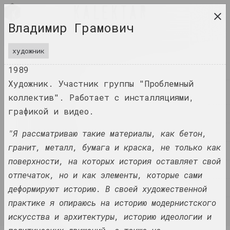
RUS
Владимир Грамович
исследовательская платформа беларусского
современного искусства
художник
ЖУРНАЛ
1989
Художник. Участник группы "Проблемный
ИНДЕКС
коллектив". Работает с инсталляциями,
графикой и видео.
ИМЕНА
ТЕРМИНЫ
"Я рассматриваю такие материалы, как бетон,
гранит, металл, бумага и краска, не только как
СОБЫТИЯ
поверхности, на которых история оставляет свой
ПРОИЗВЕДЕНИЯ
отпечаток, но и как элементы, которые сами
ДОКУМЕНТЫ
деформируют историю. В своей художественной
практике я опираюсь на историю модернистского
ИНФО
искусства и архитектуры, историю идеологии и