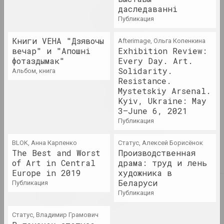
Pattern, the Grid, and
даследаванні
Other Systems
публикация
2023. зарубежное событие, масштабная выставка, групповой проект
Книги VEHA "Дзявочы
Afterimage, Ольга Копенкина
вечар" и "Апошні
Exhibition Review:
Pixel. От точки к цифровому
фотаздымак"
Every Day. Art.
искусству
Solidarity.
альбом, книга
2023. выставка
Resistance.
Mystetskiy Arsenal.
Puszcza Białowieska
Kyiv, Ukraine: May
3–June 6, 2021
2023–2024. групповой проект, выставка, зарубежное событие
публикация
Алексей Лунёв, Сергей Шабохин
BLOK, Анна Карпенко
Статус, Алексей Борисёнок
Queer Tracing Paper
The Best and Worst
Производственная
2023. персональная выставка, зарубежное событие
of Art in Central
драма: труд и лень
Europe in 2019
художника в
Беларуси
публикация
2022
Бетонный батут
публикация
2022. групповой проект, зарубежное событие
Статус, Владимир Грамович