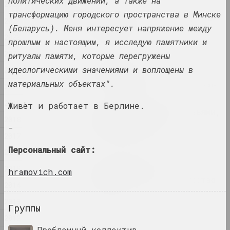
политических движений, а также на
2025
2025
трансформацию городского пространства в Минске
Где люди и звери бродят в
2024
тени стены
(Беларусь). Меня интересует напряжение между
2023
2025. выставка
прошлым и настоящим, я исследую памятники и
2022
ритуалы памяти, которые перегружены
Оксана Гуринович
идеологическими значениями и воплощены в
2021
Гриб и облако
материальных объектах".
2025. исследовательский проект, персональная выставка
2020
2019
Живёт и работает в Берлине.
Когда-то мы были деревьями,
2018
теперь мы птицы
-
2025. групповой проект
2017
Персональный сайт:
2016
Центр Современного Искусства
2015
"КАЙРОС", А-100 ART
hramovich.com
Место, где живет искусство
2014
2025. конкурс
2013
Группы
Нет реки без истоков
2012
2025. выставка
Проблемный коллектив