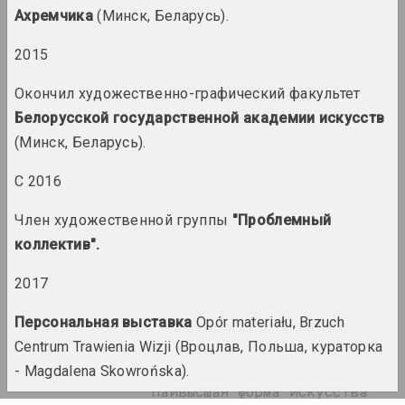
2022. зарубежное событие, групповой проект
Ахремчика
(Минск, Беларусь).
2015
Когда красное и белое не
такое черное и белое
Окончил художественно-графический факультет
2022. групповой проект, зарубежное событие, международное событие
Белорусской государственной академии искусств
Когда солнце низко - тени
(Минск, Беларусь).
длинные
2022. групповой проект, зарубежное событие, международное событие
С 2016
Член художественной группы
"Проблемный
Лесной марафон / pARTisanka
Party
коллектив".
2022. зарубежное событие
2017
Семён Мотолянец
Персональная выставка
Opór materiału, Brzuch
Ловушка для визионера
2022. персональная выставка
Centrum Trawienia Wizji (Вроцлав, Польша, кураторка
- Magdalena Skowrońska).
Наивысшая форма искусства