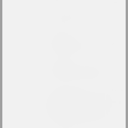
2023. персональная выставка, зарубежное событие
Мир глазами детей
2023. выставка
Жанна Гладко
Неумолимый поток времени
2023. персональная выставка
Кирилл Дёмчев
Постоянное освобождение
2023. персональная выставка
МЕТА, Виктор Каленик , Алексей Труфанов
, Александр Угляница
Превращение. Метареализм в
беларусской фотографии
1980–1990-х годов
2023. online-выставка, групповой проект