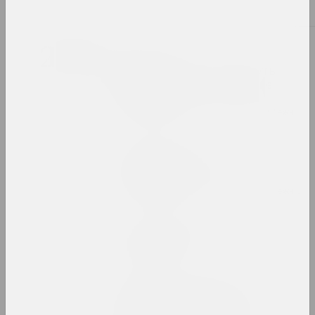
2024. выставка
2023
Таша Кацуба
209 дней серого: смерть
физического, бессмертие
духовного
2023. персональная выставка, зарубежное событие
Сергей Шабохин
Атлас тектонических
ландшафтов
2023. персональная выставка, зарубежное событие
Лиза Козлова, Ева Прилуцкая
Вечный город
2023. выставка
Воображая OpenMuzej
Беларусь: сообщество,