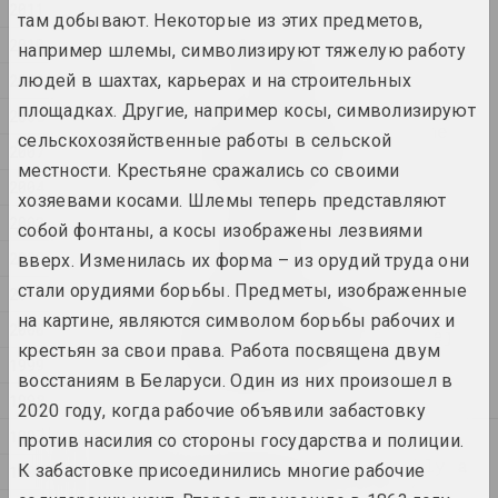
2011
там добывают. Некоторые из этих предметов,
2010
Семья как выбор
например шлемы, символизируют тяжелую работу
2025. групповой проект
2009
людей в шахтах, карьерах и на строительных
площадках. Другие, например косы, символизируют
2008
by the shimmering of the
сельскохозяйственные работы в сельской
2007
moon she saw ...
местности. Крестьяне сражались со своими
2025. персональная выставка
2004
хозяевами косами. Шлемы теперь представляют
2003
собой фонтаны, а косы изображены лезвиями
Na pamiežžach
2025. групповой проект
2002
вверх. Изменилась их форма – из орудий труда они
стали орудиями борьбы. Предметы, изображенные
2001
SAMASIEJ Festiwal
на картине, являются символом борьбы рабочих и
2000
Współczesnej Białoruskiej
крестьян за свои права. Работа посвящена двум
Sztuki Wideo
1999
восстаниям в Беларуси. Один из них произошел в
2025. фестиваль
1998
2020 году, когда рабочие объявили забастовку
1997
против насилия со стороны государства и полиции.
2024
Lossy notes or typically a
К забастовке присоединились многие рабочие
1996
presentation has many