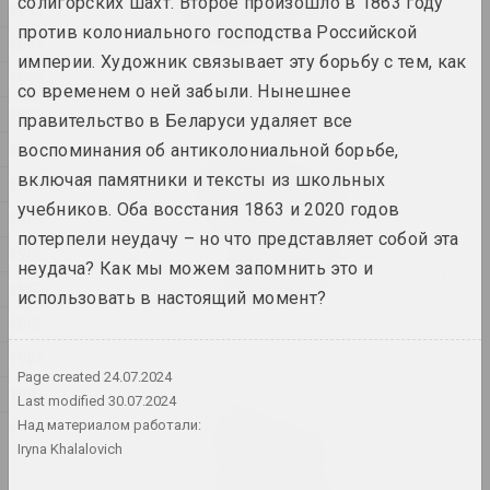
солигорских шахт. Второе произошло в 1863 году
1995
constraints
против колониального господства Российской
2024. выставка
1994
империи. Художник связывает эту борьбу с тем, как
1993
1374
со временем о ней забыли. Нынешнее
1992
2024. выставка
правительство в Беларуси удаляет все
1991
воспоминания об антиколониальной борьбе,
Владимир Парфенок
включая памятники и тексты из школьных
1990
Вильнюсский альбом
учебников. Оба восстания 1863 и 2020 годов
2024. персональная выставка
1989
потерпели неудачу – но что представляет собой эта
1988
неудача? Как мы можем запомнить это и
Иногда я держусь за воздух
1987
2024. масштабная выставка
использовать в настоящий момент?
1985
КУРС ТУГА
1984
2024. выставка
Page created
24.07.2024
1982
Last modified
30.07.2024
Материя искусства
Над материалом работали:
1971
Iryna Khalalovich
2024. масштабная выставка