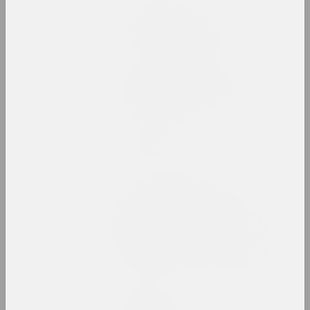
Марина Напрушкина
Птушкі з народам
2023–2024. персональная выставка
Пусть оно сияет. Вокруг
Фотоархива VEHA
2023. групповой проект, зарубежное событие
Сияние сквозь
2023. выставка
То, что нарушено,
становится осязаемым.
Инфраструктуры и
солидарность за пределами
постсоветских условий
2023. групповой проект, зарубежное событие
Максим Лагун
Фабрика грез