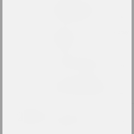
Pattern, the Grid, and
Other Systems
2023. зарубежное событие, масштабная выставка, групповой проект
Pixel. От точки к цифровому
искусству
2023. выставка
Puszcza Białowieska
2023–2024. групповой проект, выставка, зарубежное событие
Алексей Лунёв, Сергей Шабохин
Queer Tracing Paper
2023. персональная выставка, зарубежное событие
2022
Бетонный батут
2022. групповой проект, зарубежное событие