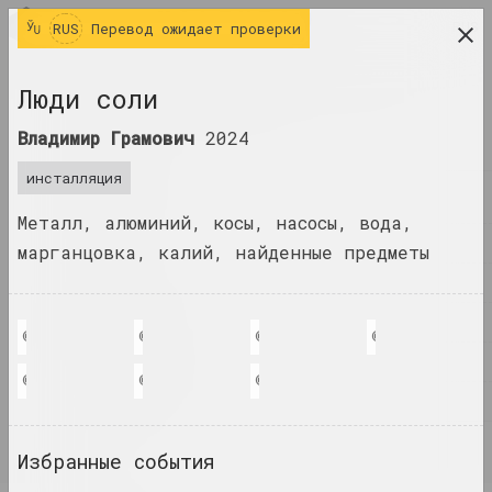
RUS
RUS
Перевод ожидает проверки
исследовательская платформа беларусского
Люди соли
современного искусства
Владимир Грамович
2024
ЖУРНАЛ
инсталляция
ИНДЕКС
Металл, алюминий, косы, насосы, вода,
ИМЕНА
марганцовка, калий, найденные предметы
ТЕРМИНЫ
СОБЫТИЯ
© Jonáš Verešpej
© Jonáš Verešpej
© Jonáš Verešpej
© Jonáš Verešpej
ПРОИЗВЕДЕНИЯ
© Jonáš Verešpej
© Jonáš Verešpej
© Jonáš Verešpej
ДОКУМЕНТЫ
ИНФО
Избранные события