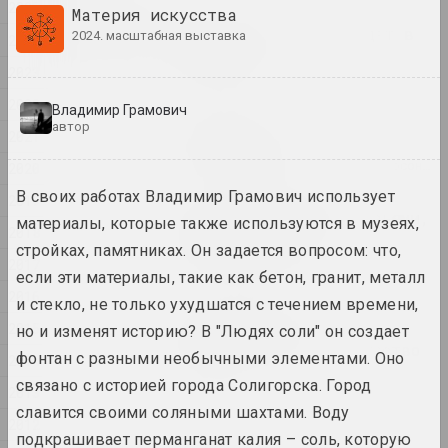
2025
Материя искусства
2025
Где люди и звери бродят в
2024. масштабная выставка
2024
тени стены
2023
2025. выставка
2022
Владимир Грамович
Оксана Гуринович
автор
2021
Гриб и облако
2025. исследовательский проект, персональная выставка
2020
В своих работах Владимир Грамович использует
2019
Когда-то мы были деревьями,
материалы, которые также используются в музеях,
2018
теперь мы птицы
стройках, памятниках. Он задается вопросом: что,
2025. групповой проект
2017
если эти материалы, такие как бетон, гранит, металл
2016
и стекло, не только ухудшатся с течением времени,
Центр Современного Искусства
2015
но и изменят историю? В "Людях соли" он создает
"КАЙРОС", А-100 ART
Место, где живет искусство
фонтан с разными необычными элементами. Оно
2014
2025. конкурс
связано с историей города Солигорска. Город
2013
славится своими соляными шахтами. Воду
Нет реки без истоков
2012
подкрашивает перманганат калия – соль, которую
2025. выставка