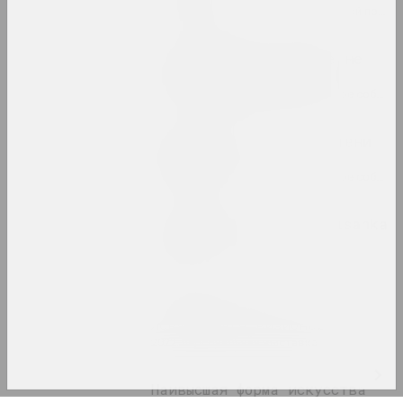
2022. зарубежное событие, групповой проект
Когда красное и белое не
такое черное и белое
2022. групповой проект, зарубежное событие, международное событие
Когда солнце низко - тени
длинные
2022. групповой проект, зарубежное событие, международное событие
Лесной марафон / pARTisanka
Party
2022. зарубежное событие
Семён Мотолянец
Ловушка для визионера
2022. персональная выставка
Наивысшая форма искусства