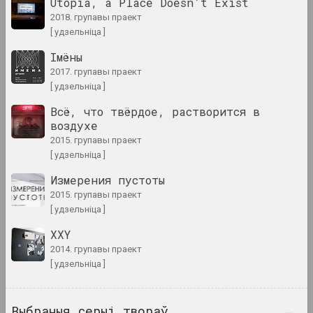
Utopia, a Place Doesn’t Exist
2024. масштабная выстаўка
2018. групавы праект
[ удзельніца ]
Нацюрморт. Краявід
Імёны
2024. персанальная выстава
2017. групавы праект
[ удзельніца ]
Пачуццё бяспекі
Всё, что твёрдое, растворится в
2024. групавы праект
воздухе
2015. групавы праект
Святло і страты на паперы
[ удзельніца ]
2024. выстава
Измерения пустоты
2015. групавы праект
Страсці па архітэктуры
[ удзельніца ]
2024. масштабная выстаўка
XXY
Часам я трымаюся за паветра
2014. групавы праект
[ удзельніца ]
2024. масштабная выстаўка
Што дае вам мастацтва?
Выбраныя серыі твораў