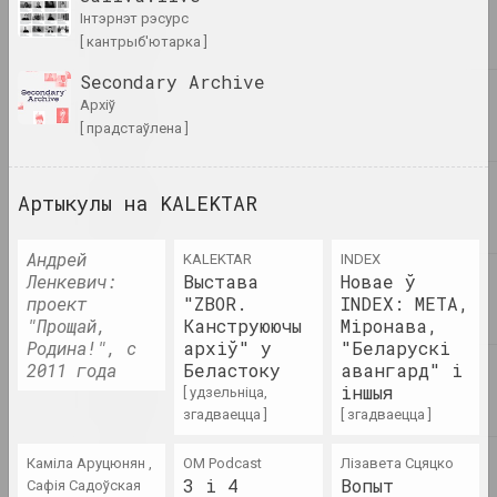
інтэрнэт рэсурс
Ася Булыбенка
[ кантрыб'ютарка ]
Пазнака
Secondary Archive
2023. персанальная выстава, замежнае падзея
архіў
[ прадстаўлена ]
Кірыл Дзёмчаў
Пастаяннае вызваленне
2023. персанальная выстава
Артыкулы на KALEKTAR
МЕТА , Віктар Каленік , Аляксей Труфанаў ,
Андрей
KALEKTAR
INDEX
Аляксандр Угляніца
Ленкевич:
Выстава
Новае ў
Ператварэнне. Метарэалізм
проект
"ZBOR.
INDEX: МЕТА,
у беларускай фатаграфіі
"Прощай,
Канструюючы
Міронава,
1980–1990-х гадоў
Родина!", с
архіў" у
"Беларускі
2023. online-выставка, групавы праект
2011 года
Беластоку
авангард" і
іншыя
[ удзельніца,
Марына Напрушкiна
згадваецца ]
[ згадваецца ]
Птушкі з народам
2023 – 2024. персанальная выстава
Каміла Аруцюнян ,
OM Podcast
Лізавета Сцяцко
3 і 4
Вопыт
Сафія Садоўская