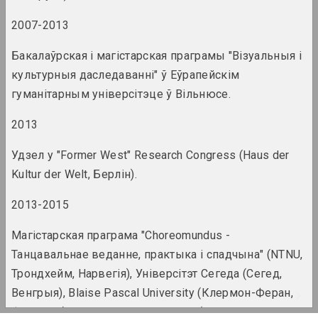
Echoes – Voices from
Belarus III
2007-2013
2022. міжнародная падзея, замежнае падзея, междисциплинарное событие
Бакалаўрская і магістарская праграмы "Візуальныя і
Fight like a Girl
культурныя даследаванні" ў Еўрапейскім
2022. групавы праект, замежнае падзея
гуманітарным універсітэце ў Вільнюсе.
Politics in Art
2013
2022 – 2023. групавы праект, замежнае падзея
Удзел у "Former West" Research Congress (Haus der
Secondary Archive
Kultur der Welt, Берлін).
Secondary Archive on
Manifesta 14
2013-2015
2022. штаб фестывалю, міжнародная падзея, замежнае падзея
Магістарская праграма "Choreomundus -
So Far, Yet So Close
Танцавальнае веданне, практыка і спадчына" (NTNU,
2022. замежнае падзея, групавы праект
Трондхейм, Нарвегія), Універсітэт Сегеда (Сегед,
Венгрыя), Blaise Pascal University (Клермон-Феран,
Сяргей Шабохін
Францыя) і Roehampton University (Лондан,
Social Marble: Plate