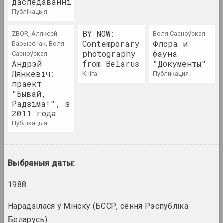
даследаванні
Amber Hum
публікацыя
2022. персанальная выстава, замежнае падзея
BY NOW:
ZBOR, Аляксей
Воля Сасноўская
Contemporary
Antiwarcoalition.art (платформа)
Флора и
Барысёнак, Воля
antiwarcoalition.art
photography
фауна
Сасноўская
Андрэй
from Belarus
2022. міжнародная падзея
"Документы"
Лянкевіч:
кніга
публикация
праект
Арт Фестываль
"Бывай,
ART FESTIVAL 2022
Радзіма!", з
2022. штаб фестывалю
2011 года
публікацыя
Праблемны калектыў
Deschool!
2022. выстава
Выбраныя даты:
Documenta Fifteen
1988
2022. замежнае падзея, штаб фестывалю
Нарадзілася ў Мінску (БССР, сёння Рэспубліка
Жанна Гладко, Леся Пчолка, Надзя Саяпiна
Беларусь).