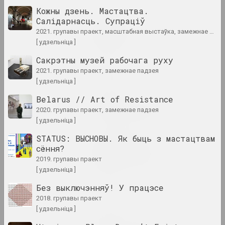
Кожны дзень. Мастацтва.
Салідарнасць. Супраціў
Дмитрий Брушко, Сергей Брушко
2021. групавы праект, масштабная выстаўка, замежнае падзея, міжнародная падзея
Revision 30
[ удзельніца ]
2024. выстава
Сакрэтны музей рабочага руху
Snake Charmer
2021. групавы праект, замежнае падзея
2024. выстава
[ удзельніца ]
Belarus // Art of Resistance
Анірычная рэальнасць
2020. групавы праект, замежнае падзея
2024. масштабная выстаўка
[ удзельніца ]
STATUS: ВЫСНОВЫ. Як быць з мастацтвам
Уладзімір Парфянок
сёння?
Віленскі альбом
2019. групавы праект
2024. персанальная выстава
[ удзельніца ]
Без выключэнняў! У працэсе
КУРС ТУГА
2018. групавы праект
2024. выстава
[ удзельніца ]
Матэрыя мастацтва