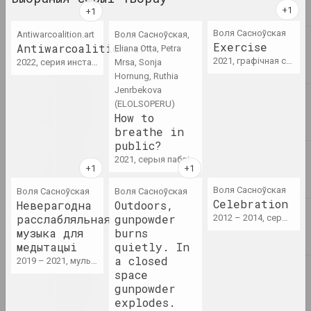
2024. персанальная выстава
Воля Сасноўская
Antiwarcoalition.art
Воля Сасноўская,
2023
Exercise
Antiwarcoalition.art
Eliana Otta, Petra
Таша Кацуба
2021, графічная серыя
2022, серия инсталляций, серия видео
Mrsa, Sonja
209 дзён шэрага: смерць
Hornung, Ruthia
цялеснага, неўміручасць
Jenrbekova
духоўнага
(ELOLSOPERU)
2023. персанальная выстава, замежнае падзея
How to
breathe in
public?
ART FESTIVAL 2023
2021, серыя паблік-арт твораў
2023. штаб фестывалю
Воля Сасноўская
Воля Сасноўская
Воля Сасноўская
Ала Савашэвiч
Celebration
Неверагодна
Outdoors,
Broń i chroń
расслабляльная
gunpowder
2012 – 2014, серыя фатаграфій
2023 – 2024. персанальная выстава, выстава
музыка для
burns
медытацыі
quietly. In
a closed
2019 – 2021, мультымедыйная серыя
Андрэй Логінаў
space
Charomushki Odyssey
gunpowder
2023. выстава
explodes.