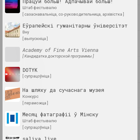
Працуй больш! Адпачывай больш!
Ззянне скрозь
2023. выстава
штаб фестывалю
[ сазаснавальніца, со-руководительница, архівістка ]
Таша Кацуба
Еўрапейскі гуманітарны ўніверсітэт
Кандидат в веру
вну
2023. персанальная выстава
[ выпускніца ]
Academy of Fine Arts Vienna
1+1=1, Мiхаiл Гулiн, Антаніна
[ Кандидатка докторской программы ]
Слабодчыкава
Кафэ Беларусь ІІ: Комплекс
DOTYK
Касандры
[ супрацоўніца ]
2023. выстава
На шляху да сучаснага музея
Владимир Соколовский
конкурс
Лес
[ пераможца ]
2023. персанальная выстава
Месяц фатаграфіі ў Мінску
штаб фестывалю
Жанна Гладко
[ супрацоўніца ]
Няўмольны Плынь Часу
2023. персанальная выстава
saliva.live