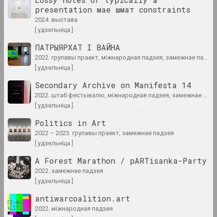
1995
constraints
presentation мае шмат constraints
2024. выстава
1994
2024. выстава
[ удзельніца ]
1993
1374 год
ПАТРЫЯРХАТ І ВАЙНА
1992
2024. выстава
2022. групавы праект, міжнародная падзея, замежнае падзея
1991
[ удзельніца ]
A Little Strange
1990
Secondary Archive on Manifesta 14
2024. выстава
2022. штаб фестывалю, міжнародная падзея, замежнае падзея
1989
[ удзельніца ]
Крохалёў Кірыл, Руслан Вашкевіч, Віктар
1988
Нікалаеў, Арт Фестываль
Politics in Art
1987
Art Festival 2024
2022 – 2023. групавы праект, замежнае падзея
2024. штаб фестывалю
1985
[ удзельніца ]
1984
A Forest Marathon / pARTisanka-Party
Аляксей Шлык
2022. замежнае падзея
GOO
1982
[ удзельніца ]
2024. персанальная выстава
1971
antiwarcoalition.art
2022. міжнародная падзея
Леся Пчолка