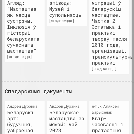
Агляд:
эпізоды:
міграцыі ў
Свет вачыма дзяцей
"Мастацтва
Музей і
беларускім
2023. выстава
як месца
супольнасць
мастацтве.
сустрэчы.
Частка 2.
[ згадваецца ]
Інклюзія ў
Эстэтыка і
Юра Шуст
Сукцэсія хвойных
гісторыі
практыкі
беларускага
твораў пасля
2023. персанальная выстава, замежнае падзея
сучаснага
2010 года,
мастацтва"
арганізацыі,
Тое, што парушана, стае
транскультурны
[ згадваецца ]
адчувальным. Інфраструктуры
практыкі
і салідарнасць па-за межамі
[ згадваецца ]
постсавецкіх умоў
2023. групавы праект, замежнае падзея
Спадарожныя дакументы
Уяўляючы OpenMuzej Belarus:
супольнасць, сучаснае
мастацтва, ангажаванасць
Андрэй Дурэйка
Андрэй Дурэйка
e-flux, Аляксей
2023
Беларускі
Беларускае
Барысёнак
арт:
мастацтва за
Квір-
будучыня,
мяжой: май
часовасці і
Максим Лагун
узброеная
2023
пратэстныя
Фабрыка мар