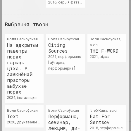
2016, серыя фатаграфій
Анастасія Рыдлеўская
Mugwort
2023. персанальная выстава
Выбраныя творы
𝖭̶𝖨̶𝖢̶𝖧̶𝖳̶ UNSER KRIEG
2023. масштабная выстаўка, выстава, замежнае падзея, групавы праект
Воля Сасноўская
Воля Сасноўская
Воля Сасноўская,
На адкрытым
Citing
a.z.h.
паветры
Sources
THE F-WORD
Paris Magnétique. 1905-
порах
2021, перформанс
2021, відэа
1940
гарыць
[ аўтарка,
2023. масштабная выстаўка
ціха. У
перформерка ]
замкнёнай
прасторы
Past Garden
выбухае
2023. персанальная выстава
порах
2024, інсталяцыя
Pattern, the Grid, and
Other Systems
Воля Сасноўская
Воля Сасноўская
Глеб Кавальскі
2023. замежнае падзея, масштабная выстаўка, групавы праект
Text
Перформанс,
Eat For
семинар,
Sentsov
2020, друкаваны твор
лекция, ди-
Pixel. Ад кропкі да
2018, перформанс