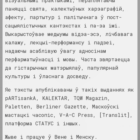
візуальнымі практыкамі, пераплятаючы
2025
2025
паняцці свята, калектыўных харэаграфій,
by shimmering of the moon
2024
she сал...
афекту, партытур і палітычнага ў пост-
2023
2025. персанальная выстава
сацыялістычных кантэкстах і па-за імі.
2022
Выкарыстоўвае медыумы відэа-эсэ, лічбавага
Na pamiežžach
калажу, лекцыі-перформансу і падзеі,
2021
2025. групавы праект
надаючы асаблівую ўвагу адносінам
2020
перфарматыўнасці і мовы. Часта звяртаецца
SAMASIEJ Festiwal
2019
да гістарычных матэрыялаў, папулярнай
Współczesnej Białoruskiej
2018
Sztuki Wideo
культуры і ўласнага досведу.
2025. штаб фестывалю
2017
Яе тэксты апублікаваны ў такіх выданнях як
2016
Аксана Гурыновіч
pARTisankA, KALEKTAR, TQW Magazin,
2015
Грыб і воблака
Paletten, Berliner Gazette, Маскоўскі
2025. даследчы праект, персанальная выстава
2014
мастацкі часопіс, V–A–C Press, [Translit],
2013
платформа СТАТУС і іншых.
Дзе людзі і звяры блукаюць
у цені сцяны
2012
Жыве і працуе ў Вене і Менску.
2025. выстава