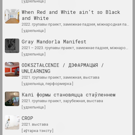
Great Stone
[ удзельніца ]
2024. персанальная выстава
When Red and White ain’t so Black
and White
in-between
2022. групавы праект, замежнае падзея, міжнародная падзея
2024. выстава
[ удзельніца ]
Gray Mandorla Manifest
Кацярына Кузьмічова
2021 – 2023. групавы праект, замежнае падзея, міжнародная падзея
Limbo
[ удзельніца ]
2024. персанальная выстава
ODKSZTAŁCENIE / ДЭФАРМАЦЫЯ /
UNLEARNING
Ганна Сакалова
LOWER EDGE UPPER EDGE
2021. групавы праект, замежная, выстава
[ удзельніца, перформерка ]
2024 – 2025. персанальная выстава
Калі формы становяцца стаўленнем
PhotoArtDoc
2021. групавы праект, зарубежная, выстава
2024. конкурс
[ удзельніца ]
CROP
Надзя Саяпiна
2021. выстава
POKUĆ
[ аўтарка тэксту ]
2024. выстава