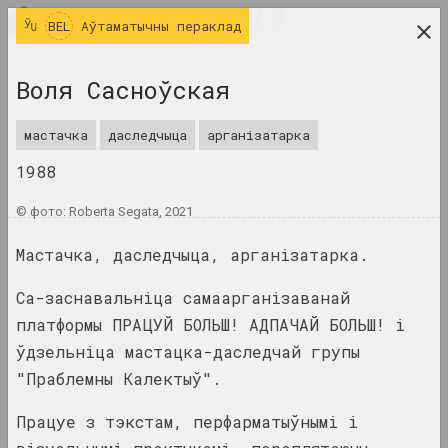
BEL
BEL
Аўтаматычны пераклад
даследчая платформа беларускага сучаснага
Воля Сасноўская
мастацтва
ЧАСОПІС
мастачка
даследчыца
арганізатарка
1988
ІНДЭКС
© фото: Roberta Segata, 2021
ІМЁНЫ
Мастачка, даследчыца, арганізатарка.
ТЭРМІНЫ
ПАДЗЕІ
Са-заснавальніца самаарганізаванай
платформы ПРАЦУЙ БОЛЬШ! АДПАЧАЙ БОЛЬШ! і
ТВОРЫ
ўдзельніца мастацка-даследчай групы
ДАКУМЕНТЫ
"Праблемны Калектыў".
ІНФА
Працуе з тэкстам, перфарматыўнымі і