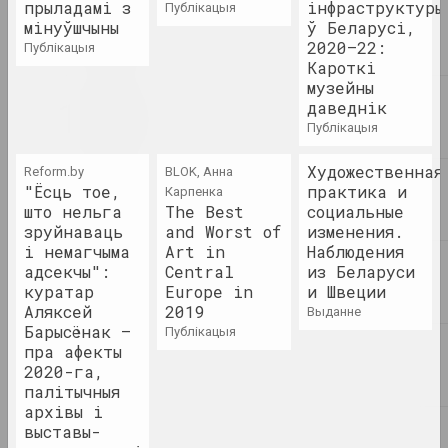
прыладамі з
інфраструктуры
публікацыя
2023. персанальная выстава
мінуўшчыны
ў Беларусі,
2020–22:
публікацыя
Кароткі
Хаім Суцін
Хаім Суцін. Супраць плыні
музейны
даведнік
2023 – 2024. персанальная выстава
публікацыя
Хай ззяе. Вакол
Художественная
Reform.by
BLOK, Анна
фатаграфічнага архіва VEHA
"Ёсць тое,
практика и
Карпенка
2023. групавы праект, замежнае падзея
што нельга
The Best
социальные
зруйнаваць
and Worst of
изменения.
і немагчыма
Art in
Чыстае мастацтва
Наблюдения
адсекчы":
Central
из Беларуси
2023. выстава
куратар
Europe in
и Швеции
Аляксей
2019
выданне
Барысёнак –
2022
публікацыя
A Forest Marathon /
пра афекты
pARTisanka-Party
2020-га,
палітычныя
2022. замежнае падзея
архівы і
выставы-
Юра Шуст