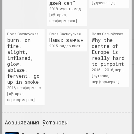
джей сет”
лічбавага мастацтва
[ удзельніца ]
2018, мультымедыйная праца, перформанс
2023. выстава
[ аўтарка,
перформерка ]
Puszcza Białowieska
2023 – 2024. групавы праект, выстава, замежнае падзея
Воля Сасноўская
Воля Сасноўская
Воля Сасноўская
burn, on
Нашых жанчын
Why the
fire,
centre of
2015, видео-инсталляция
Аляксей Лунёў, Сяргей Шабохін
alight,
Europe is
Queer Tracing Paper
inflamed,
really hard
2023. персанальная выстава, замежнае падзея
glow,
to pinpoint
ablaze,
2015 – 2016, перформанс
Сяргей Шабохін
fervent, go
[ аўтарка,
Атлас тэктанічных
up in smoke
перформерка ]
ландшафтаў
2016, перформанс
2023. персанальная выстава, замежнае падзея
[ аўтарка,
перформерка ]
Лиза Козлова, Ева Прилуцкая
Вечны горад
2023. выстава
Асацыяваныя ўстановы