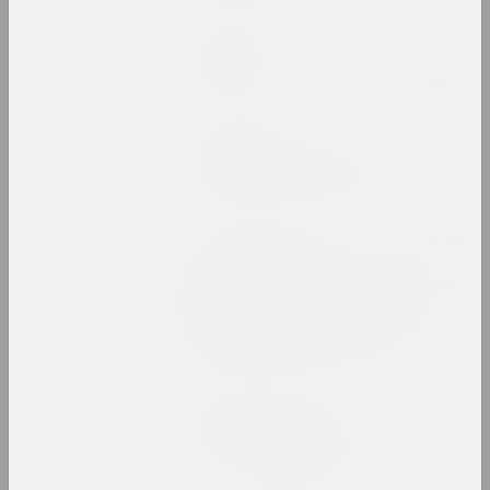
Ася Булыбенка
Пазнака
2023. персанальная выстава, замежнае падзея
Кірыл Дзёмчаў
Пастаяннае вызваленне
2023. персанальная выстава
МЕТА , Віктар Каленік , Аляксей Труфанаў ,
Аляксандр Угляніца
Ператварэнне. Метарэалізм
у беларускай фатаграфіі
1980–1990-х гадоў
2023. online-выставка, групавы праект
Марына Напрушкiна
Птушкі з народам
2023 – 2024. персанальная выстава