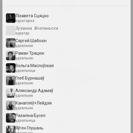
Great Stone
2024. персанальная выстава
Лізавета Сцяцко
куратарка
in-between
Зузанна Шчэпаньска
2024. выстава
куратар
Сяргей Шабохін
Кацярына Кузьмічова
удзельнік
Limbo
Раман Трацюк
2024. персанальная выстава
удзельнік
Вольга Маслоўская
удзельніца
Ганна Сакалова
LOWER EDGE UPPER EDGE
Глеб Бурнашаў
2024 – 2025. персанальная выстава
удзельнік
Аляксандр Адамаў
удзельнік
PhotoArtDoc
Канаплёў+Лейдзік
2024. конкурс
удзельнік
Разаліна Бусел
Надзя Саяпiна
удзельніца
POKUĆ
Яўген Глушань
2024. выстава
удзельнік