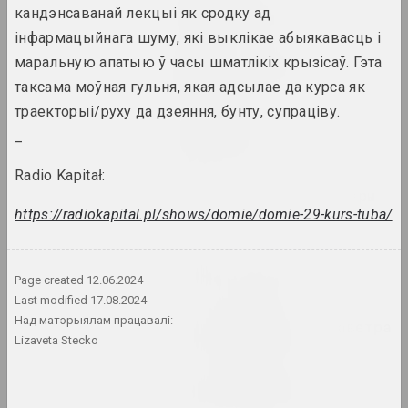
кандэнсаванай лекцыі як сродку ад
2024. масштабная выстаўка
інфармацыйнага шуму, які выклікае абыякавасць і
маральную апатыю ў часы шматлікіх крызісаў. Гэта
Нацюрморт. Краявід
2024. персанальная выстава
таксама моўная гульня, якая адсылае да курса як
траекторыі/руху да дзеяння, бунту, супраціву.
Пачуццё бяспекі
_
2024. групавы праект
Radio Kapitał:
Святло і страты на паперы
https://radiokapital.pl/shows/domie/domie-29-kurs-tuba/
2024. выстава
Страсці па архітэктуры
2024. масштабная выстаўка
Page created
12.06.2024
Last modified
17.08.2024
Над матэрыялам працавалі:
Часам я трымаюся за паветра
Lizaveta Stecko
2024. масштабная выстаўка
Што дае вам мастацтва?