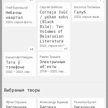
2011
Сяргей Шабохін
Васіліса Паляніна
Глеб Бурнашоў
2010
Калісьці мы былі дрэвамі,
Čornaja žoŭć
Галуб
Нябачны
цяпер мы птушкі
/ μέλασ χολη
квартал
2023, серыя жывапісу
2009
2025. групавы праект
(Black
2024, серыя фатаграфій
2008
Bile): Ten
Volumes of
2007
Цэнтр Сучаснага Мастацтва "КАЙРОС",
Belarusian
А-100 ART
2004
Literature
Месца, дзе жыве мастацтва
2023, серыя інсталяцый, серыя аб'ектаў
2025. конкурс
2003
2002
Раман Трацюк
Канаплёў+Лейдзік
Няма ракі без крыніц
Электрычныя
Тата ў
2001
2025. выстава
аб'екты
тэлефоне
2000
2018 – 2020, серыя аб'ектаў
2022 – 2023, серыя фатаграфій
Сям'я як выбар
1999
2025. групавы праект
1998
Выбраныя творы
1997
2024
Lossy notes or typically a
1996
Яўген Глушань
Аляксандр Адамаў
Разаліна Бусел
presentation мае шмат
Бяспечнае
Бяспека
Бясконцая