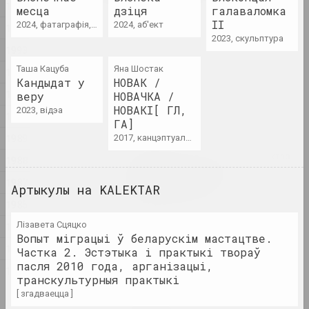
1995
constraints
месца
дзіця
галаваломка
2024. выстава
II
2024, фатаграфія, інсталяцыя
2024, аб'ект
1994
2023, скульптура
1993
1374 год
Таша Кацуба
Яна Шостак
1992
2024. выстава
Кандыдат у
НОВАК /
1991
веру
НОВАЧКА /
A Little Strange
НОВАКІ[ ГЛ,
2023, відэа
1990
2024. выстава
ГА]
1989
2017, канцэптуальная праца
Крохалёў Кірыл, Руслан Вашкевіч, Віктар
1988
Нікалаеў, Арт Фестываль
1987
Art Festival 2024
Артыкулы на KALEKTAR
2024. штаб фестывалю
1985
Лізавета Сцяцко
1984
Аляксей Шлык
Вопыт міграцыі ў беларускім мастацтве.
GOO
1982
Частка 2. Эстэтыка і практыкі твораў
2024. персанальная выстава
пасля 2010 года, арганізацыі,
1971
транскультурныя практыкі
[ згадваецца ]
Леся Пчолка