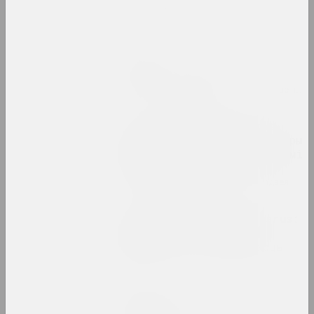
Свет вачыма дзяцей
2023. выстава
Юра Шуст
Сукцэсія хвойных
2023. персанальная выстава, замежнае падзея
Тое, што парушана, стае
адчувальным. Інфраструктуры
і салідарнасць па-за межамі
постсавецкіх умоў
2023. групавы праект, замежнае падзея
Уяўляючы OpenMuzej Belarus:
супольнасць, сучаснае
мастацтва, ангажаванасць
2023
Максим Лагун
Фабрыка мар