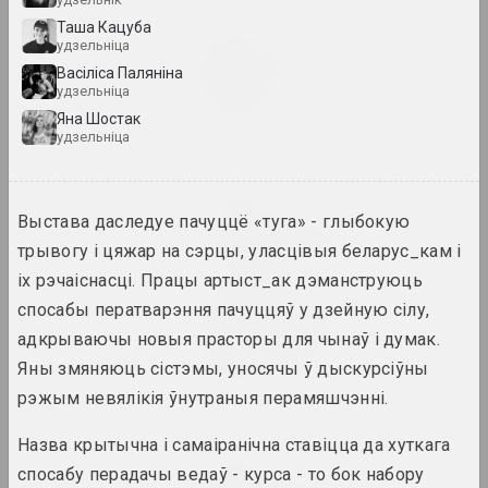
Таша Кацуба
удзельніца
Дмитрий Брушко, Сергей Брушко
Revision 30
Васіліса Паляніна
удзельніца
2024. выстава
Яна Шостак
удзельніца
Snake Charmer
2024. выстава
Выстава даследуе пачуццё «туга» - глыбокую
Анірычная рэальнасць
трывогу і цяжар на сэрцы, уласцівыя беларус_кам і
2024. масштабная выстаўка
іх рэчаіснасці. Працы артыст_ак дэманструюць
спосабы ператварэння пачуццяў у дзейную сілу,
Уладзімір Парфянок
Віленскі альбом
адкрываючы новыя прасторы для чынаў і думак.
2024. персанальная выстава
Яны змяняюць сістэмы, уносячы ў дыскурсіўны
рэжым невялікія ўнутраныя перамяшчэнні.
КУРС ТУГА
2024. выстава
Назва крытычна і самаіранічна ставіцца да хуткага
спосабу перадачы ведаў - курса - то бок набору
Матэрыя мастацтва