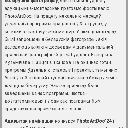
беларускіх фатографаў
, якія прынялі ўдзел у
1995
constraints
адукацыйна-ментарскай праграме фестывалю
2024. выстава
1994
PhotoArtDoc. На працягу некалькіх месяцаў
1993
1374 год
удзельнікі праграмы працавалі ў 3-х групах, у
1992
2024. выстава
кожнай з якіх быў свой ментар. У якасці ментараў
1991
былі запрошаныя беларускія фатографы, якія
A Little Strange
валодаюць вялікім досведам у дакументальнай і
1990
2024. выстава
праектнай фатаграфіі: Сяргей Гудзілін, Кацярына
1989
Кузьмічава і Таццяна Ткачова. Па выніках гэтай
Крохалёў Кірыл, Руслан Вашкевіч, Віктар
1988
праграмы ўдзельнікі стварылі праекты, тэмы якіх
Нікалаеў, Арт Фестываль
1987
Art Festival 2024
былі ў той ці іншай ступені звязаны з беларусамі і
2024. штаб фестывалю
1985
жыццём беларусаў. Частка праектаў былі
завершаны за час праграмы, частка -
1984
Аляксей Шлык
доўгатэрміновыя і ў рамках праграмы быў
GOO
1982
прадстаўлены прамежкавы вынік.
2024. персанальная выстава
1971
Адкрытая намінацыя
конкурсу
PhotoArtDoc`24
і
Леся Пчолка