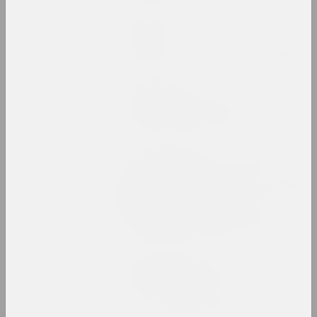
Ася Булыбенка
Пазнака
2023. персанальная выстава, замежнае падзея
Кірыл Дзёмчаў
Пастаяннае вызваленне
2023. персанальная выстава
МЕТА , Віктар Каленік , Аляксей Труфанаў ,
Аляксандр Угляніца
Ператварэнне. Метарэалізм
у беларускай фатаграфіі
1980–1990-х гадоў
2023. online-выставка, групавы праект
Марына Напрушкiна
Птушкі з народам
2023 – 2024. персанальная выстава