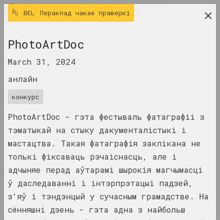
BEL
BEL
Пераклад чакае праверкі
даследчая платформа беларускага сучаснага
PhotoArtDoc
мастацтва
March 31, 2024
ЧАСОПІС
анлайн
ІНДЭКС
конкурс
ІМЁНЫ
PhotoArtDoc - гэта фестываль фатаграфіі з
ТЭРМІНЫ
тэматыкай на стыку дакументалістыкі і
мастацтва. Такая фатаграфія заклікана не
ПАДЗЕІ
толькі фіксаваць рэчаіснасць, але і
ТВОРЫ
адчыняе перад аўтарамі шырокія магчымасці
ДАКУМЕНТЫ
ў даследаванні і інтэрпрэтацыі падзей,
з'яў і тэндэнцый у сучасным грамадстве. На
ІНФА
сённяшні дзень - гэта адна з найбольш