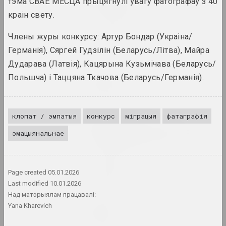
Great Stone
тэма СВАЁ МЕСЦА прыцягнулі ўвагу фатографаў з 40
2024. персанальная выстава
краін свету.
Члены журы конкурсу: Артур Бондар (Украіна/
in-between
2024. выстава
Германія), Сяргей Гудзілін (Беларусь/Літва), Майра
Дударава (Латвія), Кацярына Кузьмічава (Беларусь/
Кацярына Кузьмічова
Польшча) і Таццяна Ткачова (Беларусь/Германія).
Limbo
2024. персанальная выстава
клопат / эмпатыя
конкурс
міграцыя
фатаграфія
Ганна Сакалова
LOWER EDGE UPPER EDGE
эмацыянальнае
2024 – 2025. персанальная выстава
PhotoArtDoc
Page created
05.01.2026
2024. конкурс
Last modified
10.01.2026
Над матэрыялам працавалі:
Надзя Саяпiна
Yana Kharevich
POKUĆ
2024. выстава