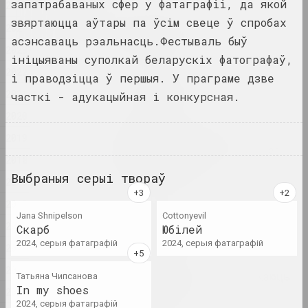
запатрабаваных сфер у фатаграфіі, да якой
2025
2025
звяртаюцца аўтары па ўсім свеце ў спробах
by shimmering of the moon
2024
she сал...
асэнсаваць рэальнасць.Фестываль быў
2023
2025. персанальная выстава
ініцыяваны суполкай беларускіх фатографаў,
2022
і праводзіцца ў першыя. У праграме дзве
Na pamiežžach
2021
часткі - адукацыйная і конкурсная.
2025. групавы праект
2020
SAMASIEJ Festiwal
2019
Współczesnej Białoruskiej
2018
Sztuki Wideo
Выбраныя серыі твораў
2025. штаб фестывалю
2017
2016
Аксана Гурыновіч
Jana Shnipelson
Cottonyevil
2015
Грыб і воблака
Скарб
Юбілей
2025. даследчы праект, персанальная выстава
2024, серыя фатаграфій
2024, серыя фатаграфій
2014
2013
Дзе людзі і звяры блукаюць
Татьяна Чипсанова
In my shoes
у цені сцяны
2012
2024, серыя фатаграфій
2025. выстава