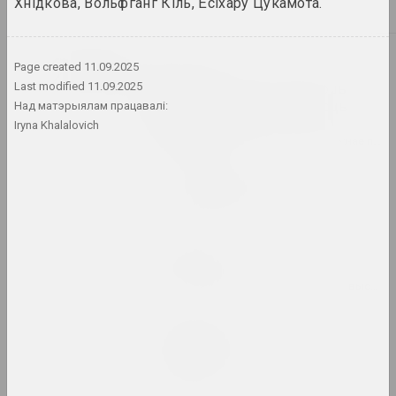
Хнідкова, Вольфганг Кіль, Ёсіхару Цукамота.
2024. персанальная выстава
2023
Page created
11.09.2025
Таша Кацуба
209 дзён шэрага: смерць
Last modified
11.09.2025
цялеснага, неўміручасць
Над матэрыялам працавалі:
духоўнага
Iryna Khalalovich
2023. персанальная выстава, замежнае падзея
ART FESTIVAL 2023
2023. штаб фестывалю
Ала Савашэвiч
Broń i chroń
2023 – 2024. персанальная выстава, выстава
Андрэй Логінаў
Charomushki Odyssey
2023. выстава