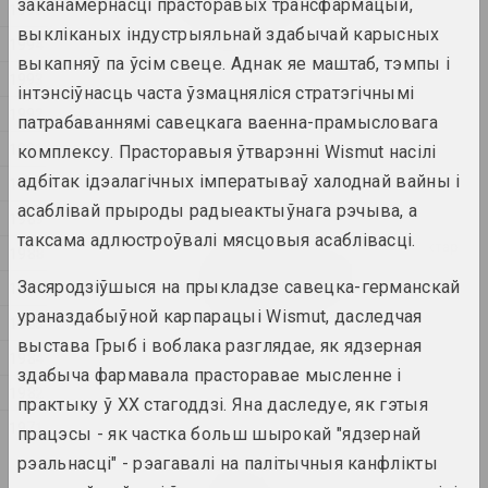
заканамернасці прасторавых трансфармацый,
1995
constraints
выкліканых індустрыяльнай здабычай карысных
2024. выстава
1994
выкапняў па ўсім свеце. Аднак яе маштаб, тэмпы і
1993
1374 год
інтэнсіўнасць часта ўзмацняліся стратэгічнымі
1992
2024. выстава
патрабаваннямі савецкага ваенна-прамысловага
1991
комплексу. Прасторавыя ўтварэнні Wismut насілі
A Little Strange
адбітак ідэалагічных імператываў халоднай вайны і
1990
2024. выстава
асаблівай прыроды радыеактыўнага рэчыва, а
1989
таксама адлюстроўвалі мясцовыя асаблівасці.
Крохалёў Кірыл, Руслан Вашкевіч, Віктар
1988
Нікалаеў, Арт Фестываль
Засяродзіўшыся на прыкладзе савецка-германскай
1987
Art Festival 2024
2024. штаб фестывалю
ураназдабыўной карпарацыі Wismut, даследчая
1985
выстава Грыб і воблака разглядае, як ядзерная
1984
Аляксей Шлык
здабыча фармавала прасторавае мысленне і
GOO
1982
практыку ў XX стагоддзі. Яна даследуе, як гэтыя
2024. персанальная выстава
1971
працэсы - як частка больш шырокай "ядзернай
рэальнасці" - рэагавалі на палітычныя канфлікты
Леся Пчолка