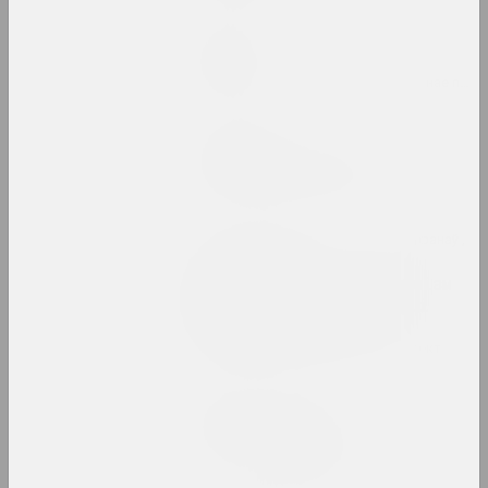
Ася Булыбенка
Пазнака
2023. персанальная выстава, замежнае падзея
Кірыл Дзёмчаў
Пастаяннае вызваленне
2023. персанальная выстава
МЕТА , Віктар Каленік , Аляксей Труфанаў ,
Аляксандр Угляніца
Ператварэнне. Метарэалізм
у беларускай фатаграфіі
1980–1990-х гадоў
2023. online-выставка, групавы праект
Марына Напрушкiна
Птушкі з народам
2023 – 2024. персанальная выстава