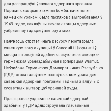
2011
для распрацоўкі ўласнага ядзернага арсенала.
2010
Першая савецкая атамная бомба, начыненая
Калісьці мы былі дрэвамі,
цяпер мы птушкі
нямецкім уранам, была паспяхова выпрабаваная ў
2009
2025. групавы праект
1949 годзе, паклаўшы пачатак гонцы ядзерных
2008
узбраенняў і адкрыўшы эру атама.
2007
Цэнтр Сучаснага Мастацтва "КАЙРОС",
А-100 ART
Наяўнасць стратэгічнага рэсурсу ператварыла
2004
Месца, дзе жыве мастацтва
савецкую зону акупацыі ў Саксоніі і Цюрынгіі ў
2025. конкурс
2003
месцы інтэнсіўнай здабычы, якую вяла савецка-
2002
германская ўраназдабыўная карпарацыя Wismut.
Няма ракі без крыніц
2001
2025. выстава
Неўзабаве Германская Дэмакратычная Рэспубліка
2000
(ГДР) стала галоўным пастаўшчыком урана для
Сям'я як выбар
1999
савецкай ядзернай праграмы і адным з вядучых
2025. групавы праект
сусветных вытворцаў уранавай руды.
1998
1997
Прасторавае ўздзеянне савецкай ядзернай
2024
Lossy notes or typically a
1996
здабычы ў ГДР адлюстроўвала глабальныя
presentation мае шмат