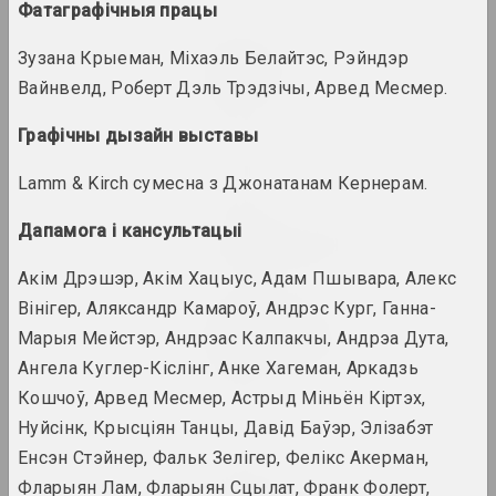
Фатаграфічныя працы
Дмитрий Брушко, Сергей Брушко
Зузана Крыеман, Міхаэль Белайтэс, Рэйндэр
Revision 30
Вайнвелд, Роберт Дэль Трэдзічы, Арвед Месмер.
2024. выстава
Графічны дызайн выставы
Snake Charmer
2024. выстава
Lamm & Kirch сумесна з Джонатанам Кернерам.
Дапамога і кансультацыі
Анірычная рэальнасць
2024. масштабная выстаўка
Акім Дрэшэр, Акім Хацыус, Адам Пшывара, Алекс
Вінігер, Аляксандр Камароў, Андрэс Кург, Ганна-
Уладзімір Парфянок
Віленскі альбом
Марыя Мейстэр, Андрэас Калпакчы, Андрэа Дута,
2024. персанальная выстава
Ангела Куглер-Кіслінг, Анке Хагеман, Аркадзь
Кошчоў, Арвед Месмер, Астрыд Міньён Кіртэх,
КУРС ТУГА
Нуйсінк, Крысціян Танцы, Давід Баўэр, Элізабэт
2024. выстава
Енсэн Стэйнер, Фальк Зелігер, Фелікс Акерман,
Фларыян Лам, Фларыян Сцылат, Франк Фолерт,
Матэрыя мастацтва