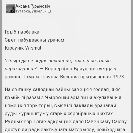
2025
2025
Аксана Гурыновіч
by shimmering of the moon
аўтарка, удзельніца
2024
she сал...
2023
2025. персанальная выстава
2022
Грыб і воблака
Na pamiežžach
Свет, пабудаваны уранам
2021
2025. групавы праект
Кіраўнік Wismut
2020
SAMASIEJ Festiwal
2019
"Прырода не ведае знікнення; яна ведае толькі
Współczesnej Białoruskiej
ператварэнне".
— Вернер фон Браўн, цытуецца ў
2018
Sztuki Wideo
рамане Томаса Пінчона Вясёлка прыцягнення, 1973
2025. штаб фестывалю
2017
2016
На світанку халоднай вайны савецкія геолагі, якія
Аксана Гурыновіч
2015
прыбылі разам з Чырвонай арміяй на акупаваныя
Грыб і воблака
2025. даследчы праект, персанальная выстава
нямецкія тэрыторыі, выявілі паклады ўранавай
2014
руды - уранініту - у старых сярэбраных шахтах
2013
Дзе людзі і звяры блукаюць
Рудных гор. Гэтае адкрыццё дало Савецкаму Саюзу
у цені сцяны
2012
доступ да радыеактыўнага матэрыялу, неабходнага
2025. выстава