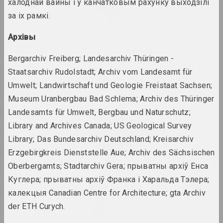
Great Stone
халоднай вайны і ў канчатковым рахунку выходзілі
2024. персанальная выстава
за іх рамкі.
in-between
Архівы
2024. выстава
Bergarchiv Freiberg; Landesarchiv Thüringen -
Staatsarchiv Rudolstadt; Archiv vom Landesamt für
Кацярына Кузьмічова
Limbo
Umwelt; Landwirtschaft und Geologie Freistaat Sachsen;
2024. персанальная выстава
Museum Uranbergbau Bad Schlema; Archiv des Thüringer
Landesamts für Umwelt, Bergbau und Naturschutz;
Ганна Сакалова
Library and Archives Canada; US Geological Survey
LOWER EDGE UPPER EDGE
Library; Das Bundesarchiv Deutschland; Kreisarchiv
2024 – 2025. персанальная выстава
Erzgebirgkreis Dienststelle Aue; Archiv des Sächsischen
PhotoArtDoc
Oberbergamts; Stadtarchiv Gera; прыватны архіў Енса
2024. конкурс
Куглера; прыватны архіў Франка і Харальда Тэлера;
калекцыя Canadian Centre for Architecture; gta Archiv
Надзя Саяпiна
der ETH Curych.
POKUĆ
2024. выстава