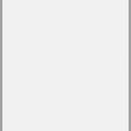
Свет вачыма дзяцей
2023. выстава
Юра Шуст
Сукцэсія хвойных
2023. персанальная выстава, замежнае падзея
Тое, што парушана, стае
адчувальным. Інфраструктуры
і салідарнасць па-за межамі
постсавецкіх умоў
2023. групавы праект, замежнае падзея
Уяўляючы OpenMuzej Belarus:
супольнасць, сучаснае
мастацтва, ангажаванасць
2023
Максим Лагун
Фабрыка мар