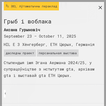
BEL
BEL
Аўтаматычны пераклад
даследчая платформа беларускага сучаснага
Грыб і воблака
мастацтва
Аксана Гурыновіч
ЧАСОПІС
September 23 –
October 11, 2025
ІНДЭКС
HIL E 3 Хёнгерберг, ETH Цюрых, Германія
ІМЁНЫ
даследчы праект
персанальная выстава
ТЭРМІНЫ
Стыпендыя імя Эгана Аермана 2024/25, у
супрацоўніцтве з нстытутам gta, архівам
ПАДЗЕІ
gta і выставай gta ETH Цюрых.
ТВОРЫ
ДАКУМЕНТЫ
© Аксана Гурыновіч
ІНФА