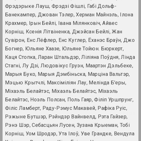
Фрэдэрыке Лауш, Фрэдзі Фішлі, Габі Дольф-
2024. масштабная выстаўка
Банекампер, Джован Тэлер, Херман Майнэль, Ілона
Нацюрморт. Краявід
Крахмер, Ірын Бейлі, Івана Мілянковіч, Айвес
2024. персанальная выстава
Корніш, Ксенія Літвіненка, Джэйсан Бейлі, Жан
Сувірон, Енс Лёфлер, Енс Куглер, Ёханэс Браўн, Джо
Пачуццё бяспекі
Богнер, Юльяне Хаазе, Юльяне Тойюн. Бюркерт,
2024. групавы праект
Каця Стопка, Ларан Штальдэр, Ліліяна Поўдня, Лінда
Стагні, Лу Дзі, Людовікус Груэн, Маартэн Дэльбеке,
Святло і страты на паперы
Марыя Буко, Марыя Дэмбіньска, Марціна Вальтэр,
2024. выстава
Мэцью Крытчлі, Максіміліян Лау, Мелінда Б'еры,
Страсці па архітэктуры
Міхаэль Белайтэс, Міхаэль Белайтэс, Міхаэль
2024. масштабная выстаўка
Белайтэс, Ноэль Полсан, Поль Гаяр, Філіп Уршпрунг,
Філіс Ламберт, Раду-Рэмус Макавей, Рафіка Руіс,
Часам я трымаюся за паветра
Рэжыне Бутшэр, Рэйндэр Вайнвелд, Рэта Гайзер,
2024. масштабная выстаўка
Рэнэ Шэр, Себасцьян Лусен, Зузана Крыеман, Тобі
Корніш, Уом Шродэр, Ута Ілоў, Уве Грандке, Вендула
Што дае вам мастацтва?