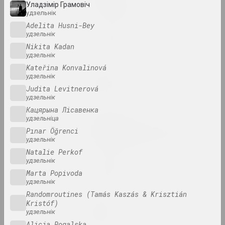
Great Stone
Уладзімір Грамовіч
2024. персанальная выстава
удзельнік
Adelita Husni-Bey
удзельнік
in-between
Nikita Kadan
2024. выстава
удзельнік
Kateřina Konvalinová
Кацярына Кузьмічова
удзельнік
Limbo
Judita Levitnerová
2024. персанальная выстава
удзельнік
Кацярына Лісавенка
удзельніца
Ганна Сакалова
LOWER EDGE UPPER EDGE
Pınar Öğrenci
удзельнік
2024 – 2025. персанальная выстава
Natalie Perkof
удзельнік
PhotoArtDoc
Marta Popivoda
2024. конкурс
удзельнік
Randomroutines (Tamás Kaszás & Krisztián
Kristóf)
Надзя Саяпiна
POKUĆ
удзельнік
2024. выстава
Alicja Rogalska