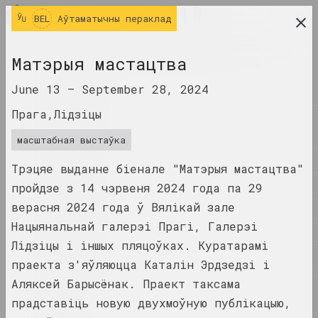
BEL
BEL
Аўтаматычны пераклад
даследчая платформа беларускага сучаснага
Матэрыя мастацтва
мастацтва
June 13 –
September 28, 2024
ЧАСОПІС
Прага,Лідзіцы
ІНДЭКС
масштабная выстаўка
ІМЁНЫ
Трэцяе выданне біенале "Матэрыя мастацтва"
ТЭРМІНЫ
пройдзе з 14 чэрвеня 2024 года па 29
верасня 2024 года ў Вялікай зале
ПАДЗЕІ
Нацыянальнай галерэі Прагі, Галерэі
ТВОРЫ
Лідзіцы і іншых пляцоўках. Куратарамі
ДАКУМЕНТЫ
праекта з'яўляюцца Каталін Эрдзедзі і
Аляксей Барысёнак. Праект таксама
ІНФА
прадставіць новую двухмоўную публікацыю,