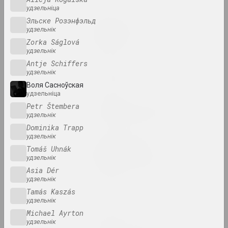
удзельніца
Эльске Розэнфэльд
Дмитрий Брушко, Сергей Брушко
удзельнік
Revision 30
Zorka Ságlová
2024. выстава
удзельнік
Antje Schiffers
Snake Charmer
удзельнік
2024. выстава
Воля Сасноўская
удзельніца
Petr Štembera
Анірычная рэальнасць
удзельнік
2024. масштабная выстаўка
Dominika Trapp
удзельнік
Уладзімір Парфянок
Tomáš Uhnák
Віленскі альбом
удзельнік
2024. персанальная выстава
Asia Dér
удзельнік
КУРС ТУГА
Tamás Kaszás
удзельнік
2024. выстава
Michael Ayrton
удзельнік
Матэрыя мастацтва