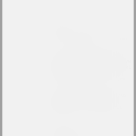
Свет вачыма дзяцей
2023. выстава
Юра Шуст
Сукцэсія хвойных
2023. персанальная выстава, замежнае падзея
Тое, што парушана, стае
адчувальным. Інфраструктуры
і салідарнасць па-за межамі
постсавецкіх умоў
2023. групавы праект, замежнае падзея
Уяўляючы OpenMuzej Belarus:
супольнасць, сучаснае
мастацтва, ангажаванасць
2023
Максим Лагун
Фабрыка мар