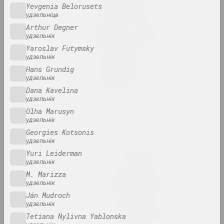
Yevgenia Belorusets
2024. масштабная выстаўка
удзельніца
Arthur Degner
Нацюрморт. Краявід
удзельнік
2024. персанальная выстава
Yaroslav Futymsky
удзельнік
Hans Grundig
Пачуццё бяспекі
удзельнік
2024. групавы праект
Dana Kavelina
удзельнік
Святло і страты на паперы
Olha Marusyn
2024. выстава
удзельнік
Georgies Kotsonis
удзельнік
Страсці па архітэктуры
Yuri Leiderman
2024. масштабная выстаўка
удзельнік
M. Marizza
Часам я трымаюся за паветра
удзельнік
2024. масштабная выстаўка
Ján Mudroch
удзельнік
Што дае вам мастацтва?
Tetiana Nylivna Yablonska