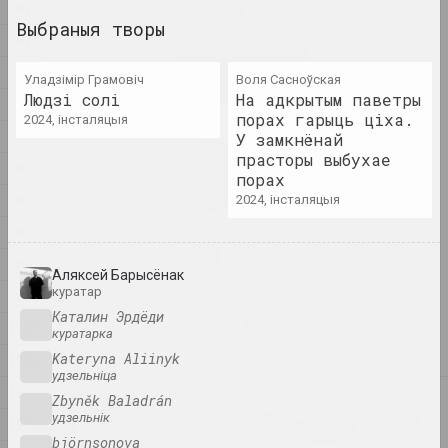
2011
Выбраныя творы
2010
Калісьці мы былі дрэвамі,
цяпер мы птушкі
2009
Уладзімір Грамовіч
Воля Сасноўская
2025. групавы праект
Людзі солі
На адкрытым паветры
2008
порах гарыць ціха.
2024, інсталяцыя
2007
У замкнёнай
Цэнтр Сучаснага Мастацтва "КАЙРОС",
прасторы выбухае
А-100 ART
2004
Месца, дзе жыве мастацтва
порах
2025. конкурс
2003
2024, інсталяцыя
2002
Няма ракі без крыніц
2001
2025. выстава
Аляксей Барысёнак
куратар
2000
Каталин Эрдёди
Сям'я як выбар
1999
куратарка
2025. групавы праект
Kateryna Aliinyk
1998
удзельніца
1997
Zbyněk Baladrán
2024
Lossy notes or typically a
удзельнік
1996
presentation мае шмат
björnsonova