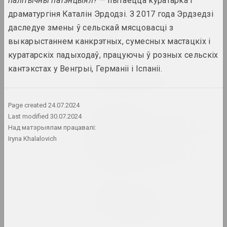
палітычны патэнцыял?
— пытаецца куратарка і
драматургіня Каталін Эрдодзі. З 2017 года Эрдзедзі
Ася Булыбенка
даследуе змены ў сельскай мясцовасці з
Пазнака
2023. персанальная выстава, замежнае падзея
выкарыстаннем канкрэтных, сумесных мастацкіх і
куратарскіх падыходаў, працуючы ў розных сельскіх
Кірыл Дзёмчаў
кантэкстах у Венгрыі, Германіі і Іспаніі.
Пастаяннае вызваленне
2023. персанальная выстава
Page created
24.07.2024
МЕТА , Віктар Каленік , Аляксей Труфанаў ,
Last modified
30.07.2024
Аляксандр Угляніца
Над матэрыялам працавалі:
Ператварэнне. Метарэалізм
Iryna Khalalovich
у беларускай фатаграфіі
1980–1990-х гадоў
2023. online-выставка, групавы праект
Марына Напрушкiна
Птушкі з народам
2023 – 2024. персанальная выстава