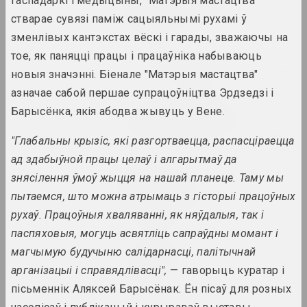
гаспадаркі і медыцыны, "Матэрыя мастацтва"
лічбавага мастацтва
стварае сувязі паміж сацыяльнымі рухамі ў
2023. выстава
зменлівых кантэкстах вёскі і гарады, зважаючы на ​​
тое, як паняцці працы і працаўніка набываюць
Puszcza Białowieska
2023 – 2024. групавы праект, выстава, замежнае падзея
новыя значэнні. Біенале "Матэрыя мастацтва"
азначае сабой першае супрацоўніцтва Эрдзедзі і
Аляксей Лунёў, Сяргей Шабохін
Барысёнка, якія абодва жывуць у Вене.
Queer Tracing Paper
2023. персанальная выстава, замежнае падзея
"Глабальны крызіс, які разгортваецца, распасціраецца
ад здабыўной працы целаў і алгарытмаў да
Сяргей Шабохін
знясілення ўмоў жыцця на нашай планеце. Таму мы
Атлас тэктанічных
пытаемся, што можна атрымаць з гісторыі працоўных
ландшафтаў
2023. персанальная выстава, замежнае падзея
рухаў. Працоўныя хваляванні, як няўдалыя, так і
паспяховыя, могуць асвятліць сапраўдны момант і
Лиза Козлова, Ева Прилуцкая
магчымую будучыню салідарнасці, палітычнай
Вечны горад
арганізацыі і справядлівасці",
— гаворыць куратар і
2023. выстава
пісьменнік Аляксей Барысёнак. Ён пісаў для розных