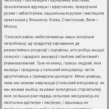
часопісаў і публікацый і курыраваў выставы,
Ззянне скрозь
2023. выстава
прысвечаныя адукацыі і адвучэнню, працоўным
рухам і забастоўкам, сацыяльным рухам і мастацкім
Таша Кацуба
практыкам у Вільнюсе, Кіеве, Стакгольме, Вене і
Кандидат в веру
Мінску.
2023. персанальная выстава
"Сельскія раёны забяспечваюць нашы асноўныя
1+1=1, Мiхаiл Гулiн, Антаніна
патрэбнасці, ад прадуктаў харчавання да
Слабодчыкава
разнастайных рэсурсаў і сыравіны, што робіць жыццё
Кафэ Беларусь ІІ: Комплекс
Касандры
сельскіх і гарадскіх жыхароў глыбока заблытанай і
2023. выстава
ўзаемазалежнай. Тым не менш, галасы людзей, якія
жывуць і працуюць у сельскай мясцовасці, часта
Владимир Соколовский
адсутнічаюць у грамадскім дыскурсе. Мяне цікавіць,
Лес
чаму мы можам навучыцца ў сельскай мясцовасці: як
2023. персанальная выстава
мы можам выйсці за рамкі культурных стэрэатыпаў,
Жанна Гладко
якія схільныя разглядаць сельскую мясцовасць як
Няўмольны Плынь Часу
палітычна адсталую і пасіўную, і прызнаць яе
2023. персанальная выстава