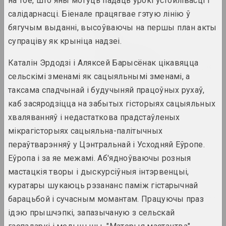
на ​​тое, што яны могуць падаць урокі ўстойлівасці і
Анастасія Рыдлеўская
салідарнасці. Біенале працягвае гэтую лінію ў
Mugwort
бягучым выданні, высоўваючы на ​​першы план акты
2023. персанальная выстава
супраціву як крыніца надзеі.
𝖭̶𝖨̶𝖢̶𝖧̶𝖳̶ UNSER KRIEG
Каталін Эрдодзі і Аляксей Барысёнак цікавяцца
2023. масштабная выстаўка, выстава, замежнае падзея, групавы праект
сельскімі зменамі як сацыяльнымі зменамі, а
таксама спадчынай і будучыняй працоўных рухаў,
Paris Magnétique. 1905-
1940
каб засяродзіцца на забытых гісторыях сацыяльных
2023. масштабная выстаўка
хваляванняў і недастаткова прадстаўленых
мікрагісторыях сацыяльна-палітычных
Past Garden
пераўтварэнняў у Цэнтральнай і Усходняй Еўропе.
2023. персанальная выстава
Еўропа і за яе межамі. Аб'ядноўваючы розныя
мастацкія творы і дыскурсіўныя інтэрвенцыі,
Pattern, the Grid, and
Other Systems
куратары шукаюць рэзананс паміж гістарычнай
2023. замежнае падзея, масштабная выстаўка, групавы праект
барацьбой і сучасным момантам. Працуючы праз
ідэю прышчэпкі, запазычаную з сельскай
Pixel. Ад кропкі да