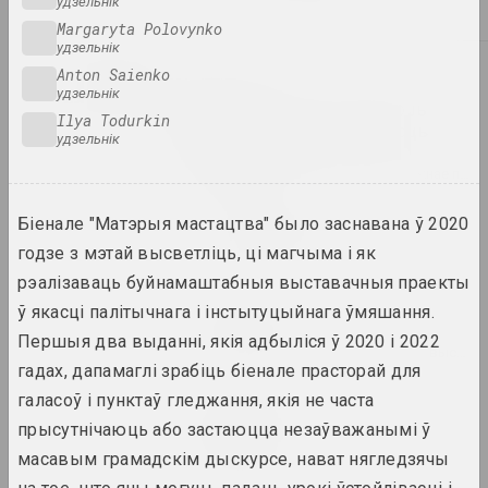
удзельнік
2024. персанальная выстава
Margaryta Polovynko
удзельнік
2023
Anton Saienko
Таша Кацуба
удзельнік
209 дзён шэрага: смерць
Ilya Todurkin
цялеснага, неўміручасць
удзельнік
духоўнага
2023. персанальная выстава, замежнае падзея
Біенале "Матэрыя мастацтва" было заснавана ў 2020
ART FESTIVAL 2023
годзе з мэтай высветліць, ці магчыма і як
2023. штаб фестывалю
рэалізаваць буйнамаштабныя выставачныя праекты
Ала Савашэвiч
ў якасці палітычнага і інстытуцыйнага ўмяшання.
Broń i chroń
Першыя два выданні, якія адбыліся ў 2020 і 2022
2023 – 2024. персанальная выстава, выстава
гадах, дапамаглі зрабіць біенале прасторай для
галасоў і пунктаў гледжання, якія не часта
Андрэй Логінаў
прысутнічаюць або застаюцца незаўважанымі ў
Charomushki Odyssey
2023. выстава
масавым грамадскім дыскурсе, нават нягледзячы