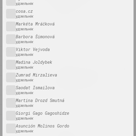
1995
constraints
удзельнік
2024. выстава
cosa.cz
1994
удзельнік
1993
Markéta Mráčková
1374 год
удзельнік
1992
2024. выстава
Barbora Šimonová
1991
удзельнік
A Little Strange
Viktor Vejvoda
1990
2024. выстава
удзельнік
1989
Madina Joldybek
удзельнік
Крохалёў Кірыл, Руслан Вашкевіч, Віктар
1988
Zumrad Mirzalieva
Нікалаеў, Арт Фестываль
1987
удзельнік
Art Festival 2024
Saodat Ismailova
2024. штаб фестывалю
1985
удзельнік
1984
Martina Drozd Smutná
Аляксей Шлык
удзельнік
GOO
1982
Giorgi Gago Gagoshidze
2024. персанальная выстава
удзельнік
1971
Asunción Molinos Gordo
Леся Пчолка
удзельнік