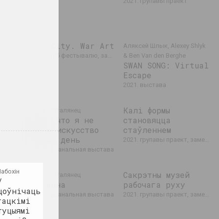
2021. групавы праект
/
Open City. War Art
Аляксей Шлык, Alexey Shlyk
2021. штаб фестывалю, замежнае падзея
& Ben Van den Berghe
SWAN SONG: Virtual
Escape
 выстава
2021. выстава
Калі формы
Сямён Маталянец
Жаль, что я не
становяцца
делаю искусство
стаўленнем
ыстава
каждый день
2021. групавы праект, замежнае падзея, выстава
2021. персанальная выстава
абохін
21
Сакрэтны музей
Сямён Маталянец
/
Половина
рабочага руху
ю
цоўнічаць
2021. персанальная выстава
2021. групавы праект, замежнае падзея
тацкімі
туцыямі