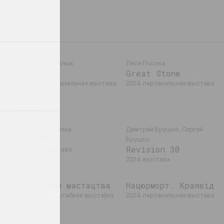
н
Аляксей Шлык
Леся Пчолка
GOO
Great Stone
аеў,
2024. персанальная выстава
2024. персанальная выстава
024
ю
Надзя Саяпiна
Дмитрий Брушко, Сергей
POKUĆ
Брушко
Revision 30
2024. выстава
2024. выстава
Матэрыя мастацтва
Нацюрморт. Краявід
2024. масштабная выстаўка
2024. персанальная выстава