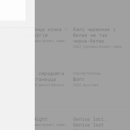
Калі сонца нізка –
Калі чырвонае і
цені доўгія
белае не так
 праект
чорна-белае
2022. групавы праект, замежнае падзея, міжнародная падзея
2022. групавы праект, замежнае падзея, міжнародная падзея
22
У часе, сярэдняга
Сяргей Лескець
дня застанецца
Шэпт
ю
2022 – 2023. масштабная выстаўка
2022. выстава
Every Night
Genius loci.
Genius lost
2021. групавы праект, замежнае падзея