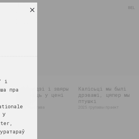
BEL
" і
Дзе людзі і звяры
Калісьці мы былі
іша пра
блукаюць у цені
дрэвамі, цяпер мы
сцяны
птушкі
 выстава
ationale
2025. выстава
2025. групавы праект
 У
nter,
куратараў