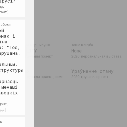
арусі?
ар,
ант ]
абохін
ей
ёнак і
іна
cs
Красны Баршчэўнік
Таша Кацуба
р: "Тое,
CIAHLICY
Home
арушана,
тава
2020. групавы праект
2020. персанальная выстава
альным.
структуры
Страх
Ураўненне стану
2020. групавы праект, замежнае падзея, міжнародная падзея
2020. групавы праект
арнасць
 межамі
авецкіх
дэнт,
ца ]
AR