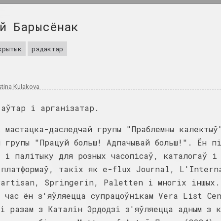
й Барысёнак
крытык
рэдактар
stina Kulakova
 аўтар і арганізатар.
к мастацка-даследчай групы "Праблемны калектыў
žžach
SAMASIEJ Festiwal
 групы "Працуй больш! Адпачывай больш!". Ён п
Аксана Гурыновіч
Współczesnej
Грыб і воблака
ы праект
 і палітыку для розных часопісаў, каталогаў і
Białoruskiej
2025. даследчы праект, персанальная
-платформаў, такіх як e-flux Journal, L'Intern
Sztuki Wideo
2025. штаб фестывалю
Partisan, Springerin, Paletten і многіх іншых.
і час ён з'яўляецца супрацоўнікам Vera List Ce
і без
Сям'я як выбар
і разам з Каталін Эрдодзі з'яўляецца адным з 
2025. групавы праект