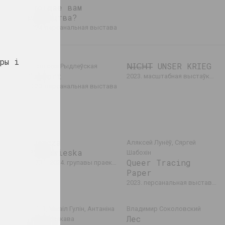
ся
Што дае вам
мастацтва?
таўка
2024. персанальная выстава
ры і
𝖭̶𝖨̶𝖢̶𝖧̶𝖳̶ UNSER KRIEG
Анастасія Рыдлеўская
Mugwort
2023. масштабная выстаўка, выстава, замежнае падзея, групавы праект
2023. персанальная выстава
кі
Puszcza
Аляксей Лунёў, Сяргей
Białowieska
Шабохін
Queer Tracing
2023 – 2024. групавы праект, выстава, замежнае падзея
Paper
2023. персанальная выстава, замежнае падзея
1+1=1, Мiхаiл Гулiн, Антаніна
Владимир Соколовский
у
Лес
Слабодчыкава