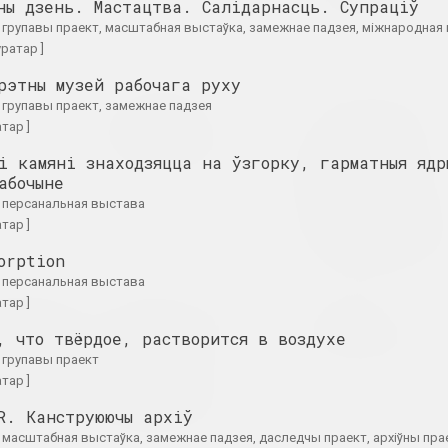
ны дзень. Мастацтва. Салідарнасць. Супраціў
рад
2023. персанальная в
а
1. групавы праект, масштабная выстаўка, замежнае падзея, міжнародная
уратар ]
рэтны музей рабочага руху
ка
Кірыл Дзёмчаў
МЕТА , Віктар Каленік ,
1. групавы праект, замежнае падзея
Пастаяннае
Аляксей Труфанаў ,
атар ]
вызваленне
ыстава, замежнае падзея
Аляксандр Угляніца
Ператварэнне.
і камяні знаходзяцца на ўзгорку, гарматныя ядр
2023. персанальная выстава
Метарэалізм у
абочыне
беларускай
8. персанальная выстава
фатаграфіі 198
атар ]
1990-х гадоў
orption
2023. online-выставка, групавы
7. персанальная выстава
атар ]
 парушана,
Уяўляючы OpenMuzej
Максим Лагун
увальным.
Belarus:
Фабрыка мар
, что твёрдое, растворится в воздухе
уктуры і
супольнасць,
2023. персанальная в
. групавы праект
асць па-за
сучаснае
атар ]
мастацтва,
цкіх умоў
ангажаванасць
R. Канструюючы архіў
ект, замежнае падзея
2023
5. масштабная выстаўка, замежнае падзея, даследчы праект, архіўны пра