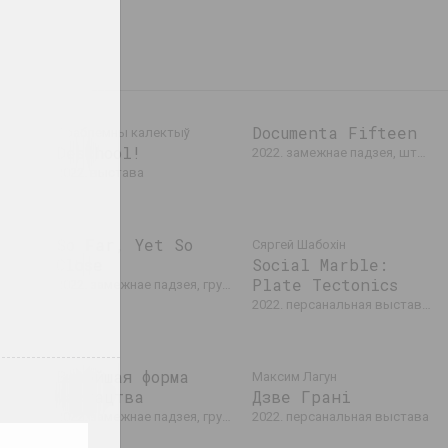
Documenta Fifteen
Праблемны калектыў
022
Deschool!
2022. замежнае падзея, штаб фестывалю
ю
2022. выстава
So Far, Yet So
Сяргей Шабохін
ive
Close
Social Marble:
4
Plate Tectonics
2022. замежнае падзея, групавы праект
ае падзея
2022. персанальная выстава, замежнае падзея, выстава
Вышэйшая форма
Максим Лагун
і
мастацтва
Дзве Грані
е падзея
2022. замежнае падзея, групавы праект
2022. персанальная выстава