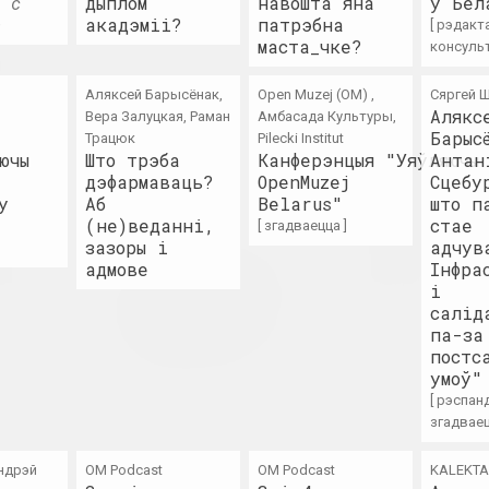
, с
дыплом
навошта яна
ў Бел
а
акадэміі?
патрэбна
[ рэдакт
ь. Эфект
маста_чке?
консульт
ы праект
Аляксей Барысёнак,
Open Muzej (OM) ,
Сяргей Ш
Алякс
Вера Залуцкая, Раман
Амбасада Культуры,
Барыс
Трацюк
Pilecki Institut
ючы
Што трэба
Канферэнцыя "Уяўляючы
Антан
// Art of
Belarus. Protest.
Belarus. Tacti
дэфармаваць?
OpenMuzej
Сцебу
ce
Art.
of Resistance
у
Аб
Belarus"
што п
ект, замежнае падзея
2020. групавы праект, замежнае падзея
2020. віртуальная выс
(не)веданні,
стае
[ згадваецца ]
зазоры і
адчув
адмове
Інфра
вайны
Колеры падобныя на
Плошча Перамен
і
гукі: пра што
т, міжнародная падзея
2020. выстава
салід
кажуць карціны
па-за
глухіх дзяцей?
постс
2020. выстава
умоў"
[ рэспан
згадваец
ндрэй
OM Podcast
OM Podcast
KALEKT