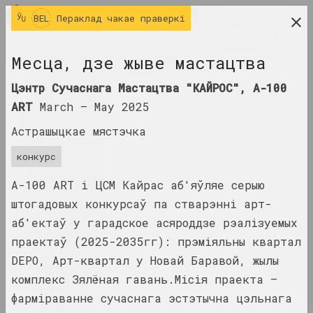
BEL
BEL
Пераклад чакае праверкі
даследчая платформа беларускага сучаснага
Месца, дзе жыве мастацтва
мастацтва
Цэнтр Сучаснага Мастацтва "КАЙРОС", А-100
ЧАСОПІС
ART
March –
May 2025
ІНДЭКС
Астрашыцкае мястэчка
ІМЁНЫ
конкурс
ТЭРМІНЫ
А-100 ART і ЦСМ Кайрас аб'яўляе серыю
штогадовых конкурсаў па стварэнні арт-
ПАДЗЕІ
аб'ектаў у гарадское асяроддзе рэалізуемых
ТВОРЫ
праектаў (2025-2035гг): прэміяльны квартал
ДАКУМЕНТЫ
DEPO, Арт-квартал у Новай Баравой, жылы
комплекс Зялёная гавань.Місія праекта –
ІНФА
фарміраванне сучаснага эстэтычна цэльнага