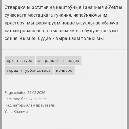
1995
constraints
Ствараючы эстэтычна каштоўныя і значныя аб'екты
2024. выстава
1994
сучаснага мастацкага гучання, напаўняючы імі
1993
прастору, мы фарміруем новае візуальнае аблічча
1374 год
1992
2024. выстава
нашай рэчаіснасці і вызначаем яго будучыню ўжо
сёння. Якім ён будзе - вырашаем толькі мы.
1991
A Little Strange
1990
2024. выстава
1989
архітэктура
астрашыцкі гарадок
Крохалёў Кірыл, Руслан Вашкевіч, Віктар
1988
горад / урбаністыка
конкурс
Нікалаеў, Арт Фестываль
1987
Art Festival 2024
2024. штаб фестывалю
1985
Page created
27.02.2026
1984
Аляксей Шлык
Last modified
27.02.2026
GOO
1982
Над матэрыялам працавалі:
2024. персанальная выстава
Yana Kharevich
1971
Леся Пчолка