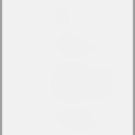
Ася Булыбенка
Пазнака
2023. персанальная выстава, замежнае падзея
Кірыл Дзёмчаў
Пастаяннае вызваленне
2023. персанальная выстава
МЕТА , Віктар Каленік , Аляксей Труфанаў ,
Аляксандр Угляніца
Ператварэнне. Метарэалізм
у беларускай фатаграфіі
1980–1990-х гадоў
2023. online-выставка, групавы праект
Марына Напрушкiна
Птушкі з народам
2023 – 2024. персанальная выстава