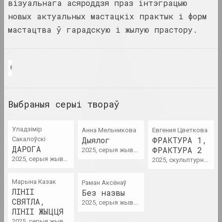
візуальнага асяроддзя праз інтэграцыю
2025
2025
новых актуальных мастацкіх практык і форм
by shimmering of the moon
2024
she сал...
мастацтва ў гарадскую і жылую прастору.
2023
2025. персанальная выстава
2022
Na pamiežžach
2021
© Цэнтр Сучаснага Мастацтва "КАЙРОС", А-100 ART
2025. групавы праект
2020
SAMASIEJ Festiwal
2019
Выбраныя серыі твораў
Współczesnej Białoruskiej
2018
Sztuki Wideo
2025. штаб фестывалю
Уладзімір
2017
Анна Мельникова
Евгения Цветкова
Дыялог
ФРАКТУРА 1,
Сакалоўскі
2016
ДАРОГА
ФРАКТУРА 2
2025, серыя жывапісу
Аксана Гурыновіч
2025, серыя жывапісу
2025, скульптурная серыя
2015
Грыб і воблака
2025. даследчы праект, персанальная выстава
2014
Марына Казак
Раман Аксёнаў
ЛІНІІ
Без назвы
2013
Дзе людзі і звяры блукаюць
СВЯТЛА,
2025, серыя жывапісу
у цені сцяны
2012
ЛІНІІ ЖЫЦЦЯ
2025. выстава
2025, серыя жывапісу