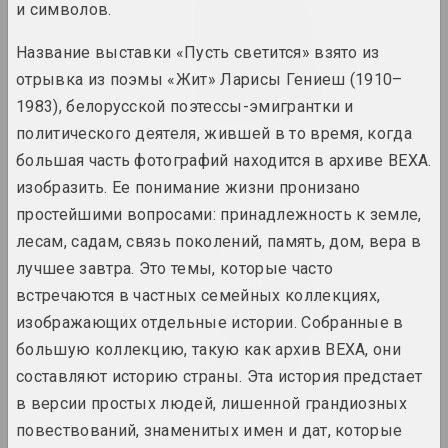
и символов.
Натюрморт. Пейзаж
2024. персональная выставка
Название выставки «Пусть светится» взято из
отрывка из поэмы «Жит» Ларисы Гениеш (1910–
Онирическая реальность
1983), белорусской поэтессы-эмигрантки и
2024. масштабная выставка
политического деятеля, жившей в то время, когда
Свет и потери на бумаге
большая часть фотографий находится в архиве ВЕХА.
2024. выставка
изобразить. Ее понимание жизни пронизано
простейшими вопросами: принадлежность к земле,
Страсти по архитектуре
лесам, садам, связь поколений, память, дом, вера в
2024. масштабная выставка
лучшее завтра. Это темы, которые часто
встречаются в частных семейных коллекциях,
Что даёт вам искусство?
изображающих отдельные истории. Собранные в
2024. персональная выставка
большую коллекцию, такую ​​как архив ВЕХА, они
Чувство безопасности
составляют историю страны. Эта история предстает
2024. групповой проект
в версии простых людей, лишенной грандиозных
повествований, знаменитых имен и дат, которые
A Little Strange