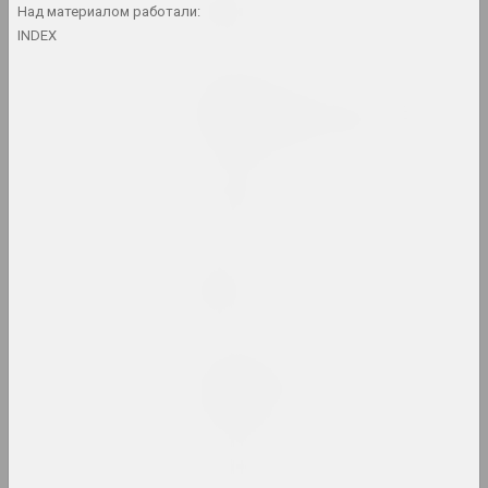
Limbo
Над материалом работали:
2024. персональная выставка
INDEX
Анна Соколова
LOWER EDGE UPPER EDGE
2024–2025. персональная выставка
PhotoArtDoc
2024. конкурс
Надя Саяпина
POKUĆ
2024. выставка
Дмитрий Брушко, Сергей Брушко
Revision 30
2024. выставка
Snake Charmer