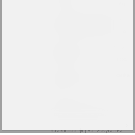
2022. зарубежное событие, групповой проект
Когда красное и белое не
такое черное и белое
2022. групповой проект, зарубежное событие, международное событие
Когда солнце низко - тени
длинные
2022. групповой проект, зарубежное событие, международное событие
Лесной марафон / pARTisanka
Party
2022. зарубежное событие
Семён Мотолянец
Ловушка для визионера
2022. персональная выставка
Наивысшая форма искусства