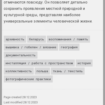
отмечаются повсюду. Он позволяет детально
2024. выставка
сохранить проявления местной природной и
культурной среды, представляя наиболее
Крохолев Кирилл, Руслан Вашкевич,
универсальные элементы человеческой жизни.
Виктор Николаев , Арт Фестиваль
Art Festival 2024
2024. фестиваль
архивность
беларусь
воспоминания / память
Алексей Шлык
вышивка / гобелен / вязание
GOO
география
2024. персональная выставка
документальность
инсталляция / работа с пространством
история
Леся Пчёлка
Great Stone
коллективность
польша
ткань / текстиль
2024. персональная выставка
фотографические практики
in-between
2024. выставка
Page created
28.12.2023
Last modified
28.12.2023
Кацярына Кузьмічова