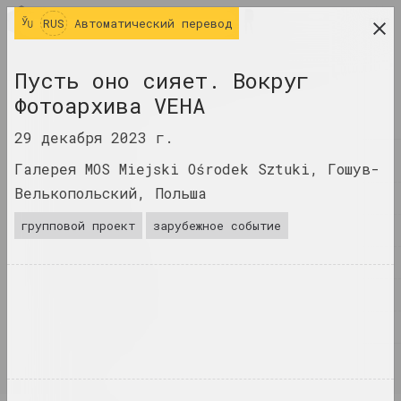
RUS
RUS
Автоматический перевод
исследовательская платформа беларусского
Пусть оно сияет. Вокруг
современного искусства
Фотоархива VEHA
ЖУРНАЛ
29 декабря 2023 г.
ИНДЕКС
Галерея MOS Miejski Ośrodek Sztuki, Гошув-
Велькопольский, Польша
ИМЕНА
групповой проект
зарубежное событие
ТЕРМИНЫ
СОБЫТИЯ
ПРОИЗВЕДЕНИЯ
ДОКУМЕНТЫ
ИНФО