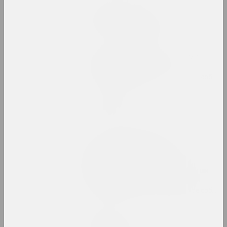
Марина Напрушкина
Птушкі з народам
2023–2024. персональная выставка
Пусть оно сияет. Вокруг
Фотоархива VEHA
2023. групповой проект, зарубежное событие
Сияние сквозь
2023. выставка
То, что нарушено,
становится осязаемым.
Инфраструктуры и
солидарность за пределами
постсоветских условий
2023. групповой проект, зарубежное событие
Максим Лагун
Фабрика грез