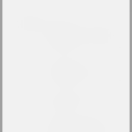
2024. выставка
2023
Таша Кацуба
209 дней серого: смерть
физического, бессмертие
духовного
2023. персональная выставка, зарубежное событие
Сергей Шабохин
Атлас тектонических
ландшафтов
2023. персональная выставка, зарубежное событие
Лиза Козлова, Ева Прилуцкая
Вечный город
2023. выставка
Воображая OpenMuzej
Беларусь: сообщество,