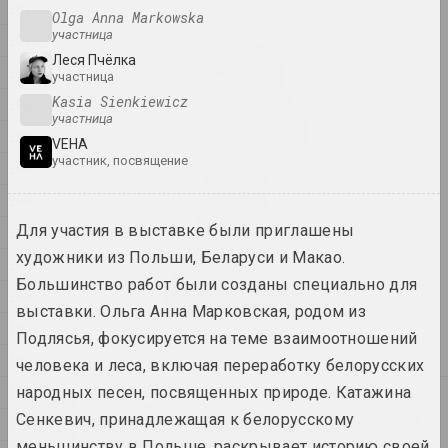
2011
Olga Anna Markowska
участница
2010
Семья как выбор
Леся Пчёлка
2025. групповой проект
2009
участница
Kasia Sienkiewicz
2008
by the shimmering of the
участница
2007
moon she saw ...
VEHA
2025. персональная выставка
участник, посвящение
2004
2003
Na pamiežžach
Для участия в выставке были приглашены
2025. групповой проект
2002
художники из Польши, Беларуси и Макао.
2001
SAMASIEJ Festiwal
Большинство работ были созданы специально для
2000
Współczesnej Białoruskiej
выставки. Ольга Анна Марковская, родом из
Sztuki Wideo
1999
Подлясья, фокусируется на теме взаимоотношений
2025. фестиваль
1998
человека и леса, включая переработку белорусских
1997
народных песен, посвященных природе. Катажина
2024
Lossy notes or typically a
Сенкевич, принадлежащая к белорусскому
1996
presentation has many
меньшинству в Польше, раскрывает историю своей