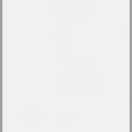
Pattern, the Grid, and
Other Systems
2023. зарубежное событие, масштабная выставка, групповой проект
Pixel. От точки к цифровому
искусству
2023. выставка
Puszcza Białowieska
2023–2024. групповой проект, выставка, зарубежное событие
Алексей Лунёв, Сергей Шабохин
Queer Tracing Paper
2023. персональная выставка, зарубежное событие
2022
Бетонный батут
2022. групповой проект, зарубежное событие