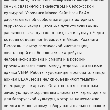
1995
constraints
семьи, связанную с ткачеством и белорусской
2024. выставка
1994
культурой. Уроженка Макао Кейт Нган Ва Ао
1993
рассказывает об особом взгляде на историю с
1374
1992
2024. выставка
территорий, находящихся «на пути столкновения»
различных, зачастую жестоких, сил и культур. Черта,
1991
Владимир Парфенок
которая объединяет Беларусь и Макао. Розалина
1990
Вильнюсский альбом
Бюссель — автор поэтической инсталляции,
2024. персональная выставка
1989
сочетающей в себе ключевые атрибуты
1988
человеческой жизни и смерти и в которой
Иногда я держусь за воздух
1987
прослеживается связь между отдельными темами
2024. масштабная выставка
архива VEHA. Работы художницы и основательницы
1985
КУРС ТУГА
архива ВЕХА Леси Пчелки объединяют тематики
1984
2024. выставка
всех разделов архива. Они относятся к сложным,
1982
зачастую противоречивым элементам, характерным
Материя искусства
1971
для белорусской культуры, которые невозможно
2024. масштабная выставка
свести к монолитному набору национальных знаков