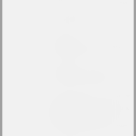
2023. персональная выставка, зарубежное событие
Мир глазами детей
2023. выставка
Жанна Гладко
Неумолимый поток времени
2023. персональная выставка
Кирилл Дёмчев
Постоянное освобождение
2023. персональная выставка
МЕТА, Виктор Каленик , Алексей Труфанов
, Александр Угляница
Превращение. Метареализм в
беларусской фотографии
1980–1990-х годов
2023. online-выставка, групповой проект