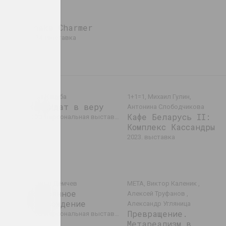
Snake Charmer
ей
2024. выставка
Muzej
Таша Кацуба
1+1=1, Михаил Гулин,
Кандидат в веру
Антонина Слободчикова
Кафе Беларусь II:
2023. персональная выставка
Комплекс Кассандры
2023. выставка
Кирилл Дёмчев
МЕТА, Виктор Каленик ,
ок
Постоянное
Алексей Труфанов ,
освобождение
Александр Угляница
Превращение.
ставка
2023. персональная выставка
Метареализм в