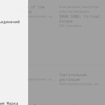
 Art
Screams of the
Алексей Шлык, Alexey Shlyk
Silenced
обытие
& Ben Van den Berghe
SWAN SONG: Virtual
2021. групповой проект, зарубежное событие
Escape
ъединений
2021. выставка
Страх
Трогательная
дистанция
2020. групповой проект, зарубежное событие, международное событие
2020. групповой проект, международное событие
ия Марка