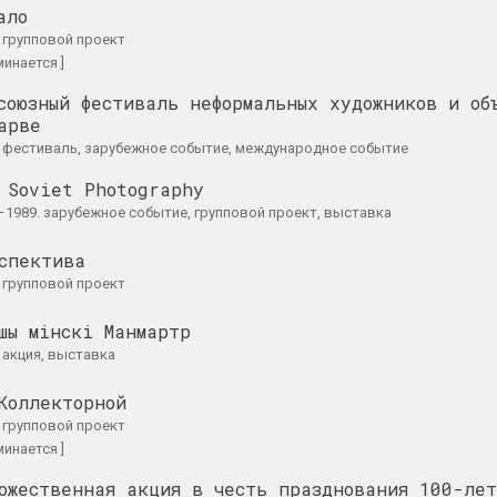
ало
ODKSZTAŁCENIE /
Open City. War
8. групповой проект
 II
ДЭФАРМАЦЫЯ /
2021. фестиваль, зарубежное с
минается ]
UNLEARNING
тавка, зарубежное событие
союзный фестиваль неформальных художников и об
2021. групповой проект, зарубежное событие, выставка
арве
8. фестиваль, зарубежное событие, международное событие
f Belarus.
 Soviet Photography
Two:
8–1989. зарубежное событие, групповой проект, выставка
g
ons
спектива
кт, зарубежное событие
7. групповой проект
шы мінскі Манмартр
ак звуки:
Площадь Перемен
Путь к цвету
. акция, выставка
ворят
2020. выставка
2020–2021. выставка
неслышащих
Коллекторной
7. групповой проект
ка
минается ]
ожественная акция в честь празднования 100-лет