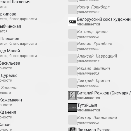
ёва и Шахлевич
Współczesnej
вой проект
Иосиф Гринберг
ется
Białoruskiej
упоминается
Sztuki Wideo
Архипова
ется, благодарности
Белорусский союз художни
2025. фестиваль
упоминается
Рыбчинская
Витольд Диско
ется
упоминается
 Плесанов
Иногда я держу
Владимир Парфенок
Михаил Кукабака
ется, благодарности
Вильнюсский альбом
за воздух
ка
упоминается
ндр Малей
2024. персональная выставка
2024. масштабная вы
Алексей Навроцкий
ется, благодарности
упоминается
 Васильева
Михаил Шемякин
рности
упоминается
 Дурейко
Дмитрий Пригов
рности
кая
Свет и потери на
Страсти по
упоминается
ть
бумаге
архитектуре
 Заляева
рности
Виталий Рожков (Бисмарк /
абная выставка
2024. выставка
2024. масштабная вы
упоминается
 Кожемякин
рности
Тутэйшыя
илл, Руслан
Алексей Шлык
Леся Пчёлка
упоминается
Жданеня
GOO
Great Stone
иктор Николаев
Виктор Павловский
рности
аль
2024. персональная выставка
2024. персональная вы
упоминается
Качан
ival 2024
рности
Людмила Русова