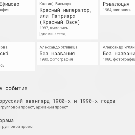
Ефимово
Рэвалюцыя
Калгин), Бисмарк
Красный император,
рафия
1984, живопись
или Патриарх
(Красный Вася)
1987, живопись
[ упоминается ]
Каждый день.
ыдлевская
Семён Мотолянец
 лицо
Жаль, что я не
Искусство.
сова
Александр Угляница
Александр Углян
делаю искусство
Солидарность.
альная выставка
скі
Без названия
Без назван
каждый день
Сопротивление
1980, фотография
1980, фотографи
2021. персональная выставка
2021. групповой проект, масштабная выставка, зарубежное событие, междун
ись
Секретный музе
янец
Ольга Кириллова
Секретная папка
рабочего движе
е события
альная выставка
2021. архивный проект
2021. групповой проект, зарубежное 
орусский авангард 1980-х и 1990-х годов
CROP
Every Night
вич
0. групповой проект, архивный проект
Guess What
2021. выставка
2021. групповой проект, зарубежное 
e to Be
орама
ed?
9. групповой проект
выставка, зарубежное событие