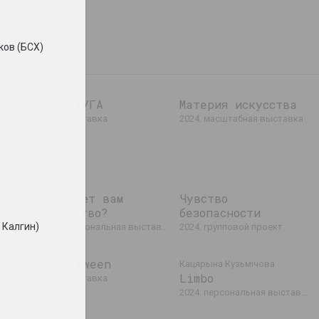
ков (БСХ)
сь
КУРС ТУГА
Материя искусства
2024. выставка
2024. масштабная выставка
ставка
Что даёт вам
Чувство
искусство?
безопасности
 Калгин)
ставка
2024. персональная выставка
2024. групповой проект
in-between
Кацярына Кузьмічова
Limbo
2024. выставка
ставка
2024. персональная выставка