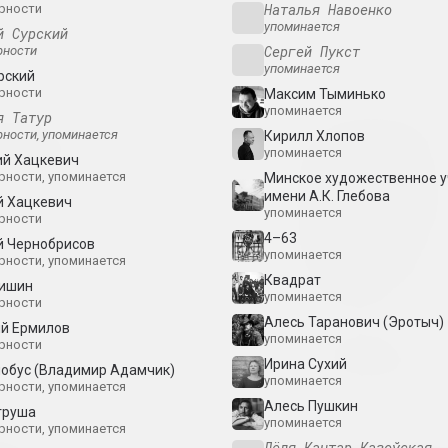
Наталья Навоенко
рности
упоминается
й Сурский
Сергей Пукст
рности
упоминается
рский
рности
Максим Тыминько
упоминается
я Татур
о сияет.
Сияние сквозь
То, что наруше
рности, упоминается
Кирилл Хлопов
отоархива
становится
2023. выставка
упоминается
ий Хацкевич
осязаемым.
рности, упоминается
Минское художественное 
Инфраструктуры
кт, зарубежное событие
имени А.К. Глебова
й Хацкевич
солидарность з
упоминается
рности
пределами
4–63
й Чернобрисов
постсоветских
упоминается
рности, упоминается
условий
Квадрат
Тишин
2023. групповой проект, зарубежное 
упоминается
рности
Алесь Таранович (Эротыч)
й Ермилов
скусство
ART FESTIVAL 2023
упоминается
Алла Савошевич
рности
Broń i chroń
ка
2023. фестиваль
Ирина Сухий
лобус (Владимир Адамчик)
2023–2024. персональная выставка, 
упоминается
рности, упоминается
Алесь Пушкин
груша
упоминается
рности, упоминается
Лёля Кантар-Казоўская