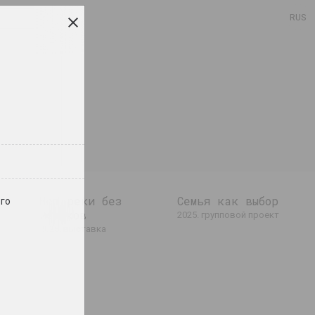
RUS
Нет реки без
Семья как выбор
го
истоков
А-100
2025. групповой проект
2025. выставка
ет