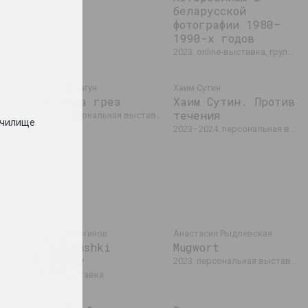
беларусской
фотографии 1980–
1990-х годов
2023. online-выставка, групповой проект
но,
Максим Лагун
Хаим Сутин
Фабрика грез
Хаим Сутин. Против
течения
2023. персональная выставка
училище
 и
2023–2024. персональная выставка
а
событие
Андрей Логинов
Анастасия Рыдлевская
Charomushki
Mugwort
Odyssey
выставка
2023. персональная выставка
2023. выставка