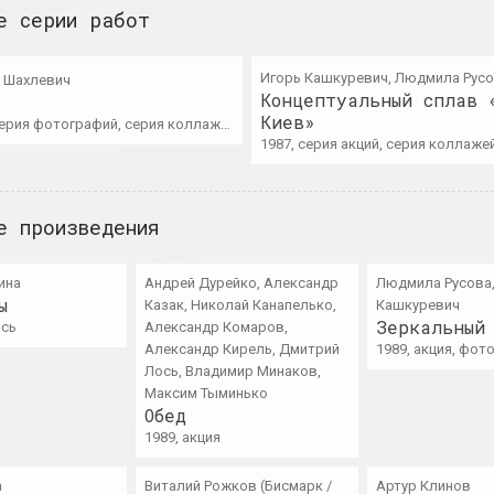
е серии работ
визионера
ное событие, международное событие
2022. зарубежное событие
2022. персональная вы
Игорь Кашкуревич, Людмила Рус
 Шахлевич
Концептуальный сплав 
нск 2022
Киев»
Сергей Шабохин
Леся Пчёлка
серия фотографий, серия коллажей
Социальный мрамор:
Улица Слабости
аль
1987, серия акций, серия коллаже
тектонические
2022. персональная выставка, зарубежно
плиты
2022. персональная выставка, зарубежное событие, выставка
е произведения
Documenta Fift
ль
Проблемный коллектив
ина
Андрей Дурейко, Александр
Людмила Русова,
IVAL 2022
Deschool!
2022. зарубежное событие, фе
ы
Казак, Николай Канапелько,
Кашкуревич
аль
2022. выставка
Зеркальный
ись
Александр Комаров,
Александр Кирель, Дмитрий
1989, акция, фо
Лось, Владимир Минаков,
Максим Тыминько
 in Art
So Far, Yet So
Secondary Archive
Обед
Secondary Archive
Close
роект, зарубежное событие
1989, акция
on Manifesta 14
2022. зарубежное событие, группово
2022. фестиваль, международное событие, зарубежное событие
а
Виталий Рожков (Бисмарк /
Артур Клинов