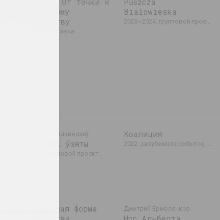
rid,
Pixel. От точки к
Puszcza
ems
цифровому
Białowieska
искусству
повой проект
2023–2024. групповой проект, выставка, зарубежное событие
2023. выставка
Коалиция
Сяржук Мядзведзеў
З зямлі ўзяты
2022. зарубежное событие, групповой проект
ены.
2022. групповой проект
е событие
Наивысшая форма
Дмитрий Ермоленков
искусства
Нос Альберта