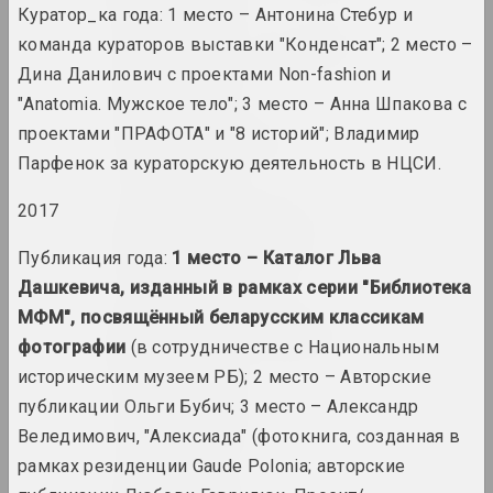
Куратор_ка года: 1 место – Антонина Стебур и
команда кураторов выставки "Конденсат"; 2 место –
Анатолий Аникейчик
художник, преподаватель
Дина Данилович с проектами Non-fashion и
"Anatomia. Мужское тело"; 3 место – Анна Шпакова с
Андрей Анро
проектами "ПРАФОТА" и "8 историй"; Владимир
художник, фотограф, писатель
Парфенок за кураторскую деятельность в НЦСИ.
2017
Antiwarcoalition.art
(платформа)
Публикация года:
1 место – Каталог Льва
интернет ресурс
Дашкевича, изданный в рамках серии "Библиотека
МФМ", посвящённый беларусским классикам
Ирина Ануфриева
фотографии
(в сотрудничестве с Национальным
художница, перформерка
историческим музеем РБ); 2 место – Авторские
публикации Ольги Бубич; 3 место – Александр
Юрий Анушко
Веледимович, "Алексиада" (фотокнига, созданная в
художник
рамках резиденции Gaude Polonia; авторские