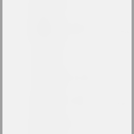
Анатолий Артимович
художник
Таня Артимович
исследовательница, авторка, кураторка
ARTONIST
нго
Камилла Арутюнян
кураторка, искусствоведка
Ольга Архипова
культурологиня, искусствоведка, музейная
Аршыца (Оршица)
объединение