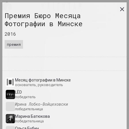
RUS
Премия Бюро Месяца
исследовательская платформа беларусского
Фотографии в Минске
современного искусства
2016
ЖУРНАЛ
премия
ИНДЕКС
ИМЕНА
ТЕРМИНЫ
Месяц фотографии в Минске
СОБЫТИЯ
основатель, руководитель
LЁD
ПРОИЗВЕДЕНИЯ
победитель
Ирина Лобко-Войцеховски
ДОКУМЕНТЫ
победительница
Марина Батюкова
ИНФО
победительница
Ольга Бубич