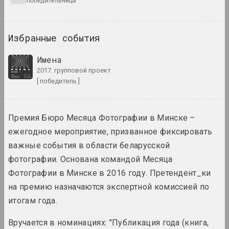
победительница
Ю
Air Berlin Alexanderplatz
исследовательская институция, резиденци
Я
Избранные события
Академия
выставочная площадка, галерея
Имена
2017. групповой проект
[ победитель ]
Роман Аксёнов
художник
Премия Бюро Месяца Фотографии в Минске –
Владимир Акулов
ежегодное мероприятие, призванное фиксировать
художник
важные события в области беларусской
фотографии. Основана командой Месяца
Александр Акуционок
Фотографии в Минске в 2016 году. Претендент_ки
художник
на премию назначаются экспертной комиссией по
итогам года.
Елена Аладова
искусствоведка
Вручается в номинациях: "Публикация года (книга,