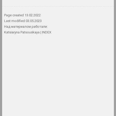
Арт-Беларусь (сайт)
Page created
13.02.2022
интернет ресурс, архив
Last modified
03.05.2023
Над материалом работали:
Арт-сообщество имени
Katsiaryna Patsouskaya
INDEX
Тадэуша Рэйтона
сообщество
Арт-Сядзіба
культурный центр
Артель
сообщество
Артель
объединение