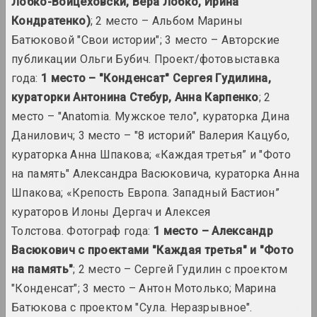
Лобко-Войцеховски, Вера Лобко, Ирина
Виктор Альшевский
Кондратенко)
; 2 место – Альбом Марины
художник, преподаватель, куратор
Батюковой "Свои истории"; 3 место – Авторские
публикации Ольги Бубич. Проект/фотовыставка
Глеб Аманкулов
года:
1 место – "Конденсат" Сергея Гудилина,
художник, перформер
кураторки Антонина Стебур, Анна Карпенко
; 2
место – "Anatomia. Мужское тело", кураторка Дина
Амбасада Культуры
Данилович; 3 место – "8 историй" Валерия Кацубо,
нго
кураторка Анна Шпакова; «Каждая третья” и "Фото
на память" Александра Васюковича, кураторка Анна
an angelico
Шпакова; «Крепость Европа. Западный Бастион”
группа, дуэт
кураторов Илоны Дергач и Алексея
Толстова. Фотограф года:
1 место – Александр
Ксиша Ангелова
художница, актриса
Васюкович с проектами "Каждая третья" и "Фото
на память"
; 2 место – Сергей Гудилин с проектом
"Конденсат"; 3 место – Антон Мотолько; Марина
Михаил Анемподистов
художник, фотограф, дизайнер, поэт, куль
Батюкова с проектом "Сула. Неразрывное".