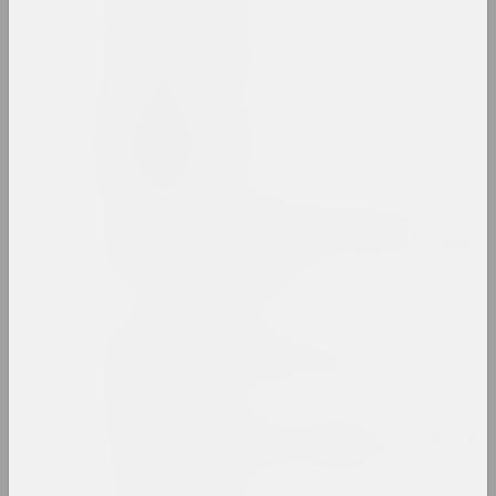
Людвиг Асецкий
художник
Исаак Аскназий
художник
Ассоциация творческой
интеллигенции (Ассоциация
или АТИ)
объединение
Аркадий Астапович
художник, преподаватель
Зинаида Астапович-Бочарова
художница, преподавательница