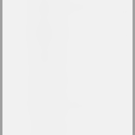
Руфина Базлова
художница, иллюстраторка, сценографка
Леон Бакст
художник, сценограф, иллюстратор, дизай
Яков Балглей
художник
Александр Балдаков
художник
Сергей Баленок
художник, иллюстратор, редактор
Светлана Баранковская
художница