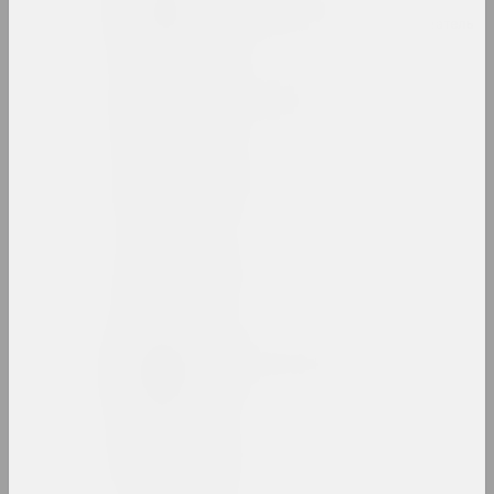
Владимир Басалыга
художник, иллюстратор, преподаватель
Михаил Басалыга
художник, директор
Андрей Басалыга
художник
Израиль Басов
художник
Марина Батюкова
художница, фотографка, ведущая
Беларт
галерея, салон