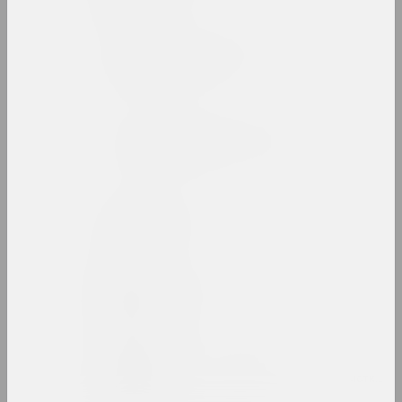
Белорусский союз
дизайнеров
союз
Белорусский союз
художников (БСХ)
союз
Белый круг
группа
Александр Бельский
художник
Татьяна Бембель
искусствоведка, критикиня, галеристка, 