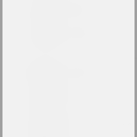
Александр Ахола-Вало
художник, философ
Иван Ахремчик
художник, преподаватель
Б
Виктор Бабарико
меценат, директор
Сяргей Бабарэка
художник
Bazinato
художник, исследователь, иллюстратор