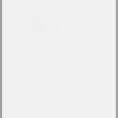
Belonica Art
студия
Сергей Белоокий
художник
Белорусская
государственная академия
искусств
вуз, образовательная, библиотека, госуда
Белорусский
государственный
университет культуры и
искусств
вуз, государственное учреждение
Белорусский климат
группа