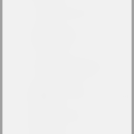
Беларусский авангард
интернет ресурс, архив
Беларусский павильон в
Венеции
павильон
Беларусский сбор
девиантного искусства
выставочная площадка
Алеся Белевец
искусствоведка, критикиня, редакторка
Андрей Белов
художник, перформер