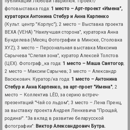
публикации Любови Гаврилюк. Проект/
Борис Аракчеев
фотовыставка года:
1 место – Арт-проект «Имена”,
художник
кураторки Антонина Стебур и Анна Карпенко
(Культ. центр "Корпус"); 2 место – Выставка проекта
Art Aktivist
ВЕХА (VEHA) "Наилучшая сторона", кураторка Анна
интернет ресурс, сми
Бунделева (Месяц Фотографии в Минске, Столовка
XYZ); 3 место – Персональная выставка Максима
Арт Фестиваль
штаб фестиваля
Сарычева "Слепая зона", куратор Алексей Толстов
(ЦЕХ). Фотограф_ка года:
1 место – Маша Святогор
;
2 место – Максим Сарычев; 3 место – Александр
Art Yard
объединение, штаб фестиваля
Васюкович. Куратор/ка года:
1 место – Антонина
Стебур и Анна Карпенко, за арт-проет "Имена"
; 2
место – Коллектив LĒD, за серию встреч-
Арт-Беларусь (галерея)
галерея
презентаций "Чай со льдом"; 3 место – Лена Пренц,
за выставку проекта Андрея Ленкевича "Прощай,
Арт-Беларусь (премия)
родина!". "За вклад в развитие беларусской
премия, конкурс
фотографии":
Виктор Александрович Бутра.