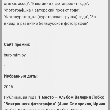
статья, эссе)"; "Выставка / фотопроект года";
"Фотограф_ка / авторский проект года";
Alexey Shlyk & Ben Van
den Berghe
"Фотокуратор_ка (кураторская группа) года", "За
дуэт
вклад в развитие беларусской фотографии".
Лев Алимов
-
художник
Сайт премии:
Алина и Джефф Блюмис
buro.mfm.by
дуэт
-
Юрий Алисевич
Избранные даты:
художник
2016
Казимир Альхимович
Публикация года:
1 место – Альбом Валерия Лобко
художник
"Завтрашняя фотография" (Анна Самарская, Ирина