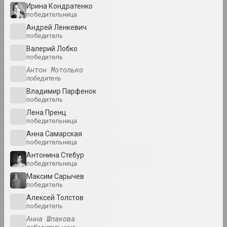
художник, писатель, музыкант
Н
Ирина Кондратенко
победительница
О
Андрей Ленкевич
A&V Art Gallery
П
победитель
галерея
Валерий Лобко
Р
победитель
С
Антон Мотолько
Виктор Аберамок
победитель
художник
Т
Владимир Парфенок
победитель
Ў
Тихон Абрамов
Лена Пренц
У
победительница
художник
Ф
Анна Самарская
победительница
Х
Александр Адамов
Антонина Стебур
художник, критик, сценограф
победительница
Ц
Максим Сарычев
Ч
победитель
Заир Азгур
Ш
Алексей Толстов
художник
победитель
Щ
Анна Шпакова