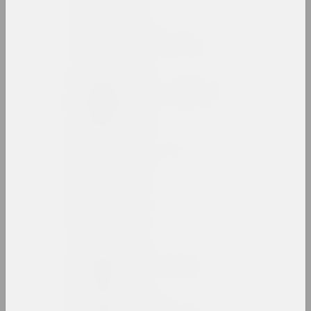
Василий Баранов
художник, преподаватель
Анатолий Барановский
художник, преподаватель
Артур Бартельс
художник, иллюстратор, журналист
Антон Бархатков
художник
Антон Барысенка
исследователь, публицист