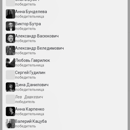
1
1
победитель
1+1=1
4
Анна Бунделева
дуэт
победительница
А
Виктор Бутра
победитель
Б
Александр Васюкович
В
4
победитель
4–63
Г
Александр Веледимович
объединение
победитель
Д
Любовь Гаврилюк
400 квадратов
победительница
Е
галерея
Сергей Гудилин
Ж
победитель
Дина Данилович
З
победительница
И
Лев Дашкевич
А
a.r.
победитель
К
группа
Анна Карпенко
Л
победительница
Валерий Кацуба
М
А.Р.Ч.
победитель