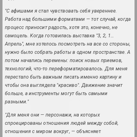
"С афишами я стал чувствовать себя увереннее.
Анатолий Аникейчик
Работа над большими форматами — тот случай, когда
художник, преподаватель
процесс приносит радость, хотя это, конечно, не
самоцель. Когда готовилась выставка "3, 2, 1…
Андрей Анро
Апрель", мне хотелось посмотреть на все со стороны,
художник, фотограф, писатель
нужно было собрать работы в одном пространстве. А
потом начались перемены: поиск новых приемов,
Antiwarcoalition.art
(платформа)
технологий, что-то переформатировалось. Для меня
интернет ресурс
перестало быть важным писать именно картину и
чтобы она выглядела "красиво". Движение значит
Ирина Ануфриева
больше, а инструменты могут быть самыми
художница, перформерка
разными."
Юрий Анушко
"Для меня они — персонажи, на которых
художник
спроецированы отношения людей между собой,
отношения с миром вокруг, —
объясняет