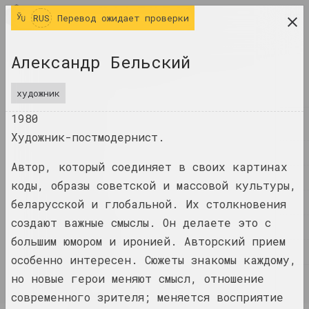
RUS
RUS
Перевод ожидает проверки
исследовательская платформа беларусского
Александр Бельский
современного искусства
ЖУРНАЛ
художник
1980
ИНДЕКС
Художник-постмодернист.
ИМЕНА
Автор, который соединяет в своих картинах
ТЕРМИНЫ
коды, образы советской и массовой культуры,
СОБЫТИЯ
беларусской и глобальной. Их столкновения
создают важные смыслы. Он делаете это с
ПРОИЗВЕДЕНИЯ
большим юмором и иронией. Авторский прием
ДОКУМЕНТЫ
особенно интересен. Сюжеты знакомы каждому,
но новые герои меняют смысл, отношение
ИНФО
современного зрителя; меняется восприятие