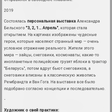
Виктор Альшевский
художник, преподаватель, куратор
2019
Состоялась
персональная выставка
Александра
Глеб Аманкулов
Бельского
"3, 2, 1… Апрель"
, которая стала
художник, перформер
открытием. На картинах изображены чудесные
герои, которые населяют странный мир
—
очень
Амбасада Культуры
условное отражение реального. Жители этого
нго
мира
—
зайцы, снеговики, космонавты; какие-то
инопланетные полицейские грузят яблоки в трактор
an angelico
группа, дуэт
"Беларусь", потом вдруг бьют снеговиков, а
снеговики вписаны в классическую живопись
Рембрандта и Ван Гога. На выставке все было
Ксиша Ангелова
художница, актриса
подобрано согласно концепции и последовательно.
-
Михаил Анемподистов
художник, фотограф, дизайнер, поэт, куль
Художник о свей практике: