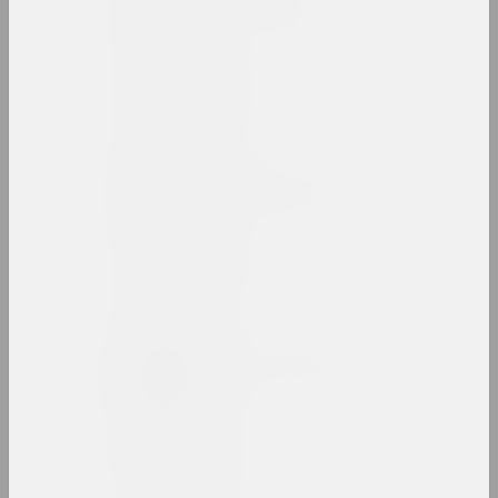
Михаил Басалыга
художник, директор
Андрей Басалыга
художник
Владимир Басалыга
художник, иллюстратор, преподаватель
Израиль Басов
художник
Марина Батюкова
художница, фотографка, ведущая
Беларт
галерея, салон