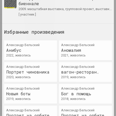
художник, писатель, музыкант
Н
биеннале
2009. масштабная выставка, групповой проект, выставка, критический проект
О
[ участник ]
A&V Art Gallery
П
галерея
Р
Избранные произведения
С
Виктор Аберамок
художник
Т
Александр Бельский
Александр Бельский
Анибус
Аномалия
Ў
2022, живопись
2021, живопись
Тихон Абрамов
У
художник
Александр Бельский
Александр Бельский
Ф
Портрет чиновника
вагон-ресторан.
Х
Александр Адамов
2020, живопись
2019, живопись
художник, критик, сценограф
Ц
Александр Бельский
Александр Бельский
Ч
Новыя боты
Бог в помощь
Заир Азгур
2019, живопись
2018, живопись
Ш
художник
Щ
Александр Бельский
Александр Бельский
Портрет на орбите
Портрет на орбите