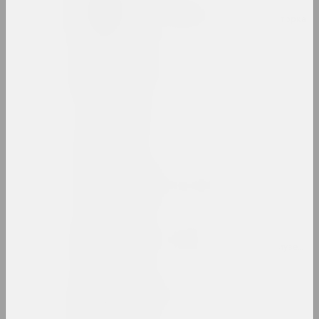
Таня Артимович
исследовательница, авторка, кураторка
Анатолий Артимович
художник
ARTONIST
нго
Камилла Арутюнян
кураторка, искусствоведка
Ольга Архипова
культурологиня, искусствоведка, музейная
Аршыца (Оршица)
объединение