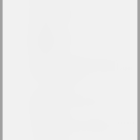
Людвиг Асецкий
художник
Исаак Аскназий
художник
Ассоциация творческой
интеллигенции (Ассоциация
или АТИ)
объединение
Аркадий Астапович
художник, преподаватель
Зинаида Астапович-Бочарова
художница, преподавательница