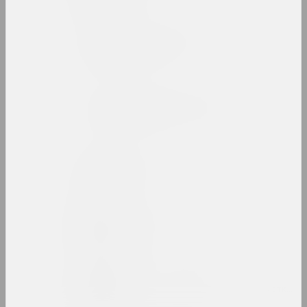
Белорусский союз
дизайнеров
союз
Белорусский союз
художников (БСХ)
союз
Белый круг
группа
Александр Бельский
художник
Татьяна Бембель
искусствоведка, критикиня, галеристка, 