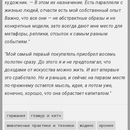
Борис Аракчеев
художник
. — В этом их назначение. Есть параллели с
художник
жизнью людей, отчасти есть мой собственный опыт.
Важно, что все они — не абстрактные образы и не
Art Aktivist
конкретные модели, зато всегда дают мне место для
интернет ресурс, сми
метафоры, реплики, отсылок к самым разным
событиям."
Арт Фестиваль
"Мой самый первый покупатель приобрел восемь
штаб фестиваля
полотен сразу. До этого я и не предполагал, что
доходами от искусства можно жить. И вот впервые
Art Yard
это сработало. Но и раньше, и сейчас на первом месте
объединение, штаб фестиваля
по-прежнему остается мысль, идея, а потом уже,
конечно, хорошо, что она обрастает капиталом."
Арт-Беларусь (галерея)
галерея
германия
гламур и китч
Арт-Беларусь (премия)
премия, конкурс
живописные практики и техники
жодино
ирония