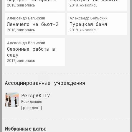
Ю
Air Berlin Alexanderplatz
2018, живопись
2018, живопись
исследовательская институция, резиденци
Я
Александр Бельский
Александр Бельский
Лежачего не бьют-2
Турецкая баня
Академия
2018, живопись
2018, живопись
выставочная площадка, галерея
Александр Бельский
Сезонные работы в
Роман Аксёнов
саду
художник
2017, живопись
Владимир Акулов
художник
Ассоциированные учреждения
PerspAKTIV
Александр Акуционок
резиденция
художник
[ резидент ]
Елена Аладова
искусствоведка
Избранные даты: