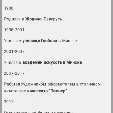
1980
Alexey Shlyk & Ben Van
den Berghe
Pодился в
Жодино
, Беларусь.
дуэт
1998-2001
Лев Алимов
художник
Учился в
училище Глебова
в Минске.
2001-2007
Алина и Джефф Блюмис
дуэт
Учился в
академии искусств в Минске
.
2007-2017
Юрий Алисевич
художник
Работал художником-оформителем в столичном
кинотеатре
кинотеатр "Пионер"
.
Казимир Альхимович
художник
2017
Отправился в свободное плавание.