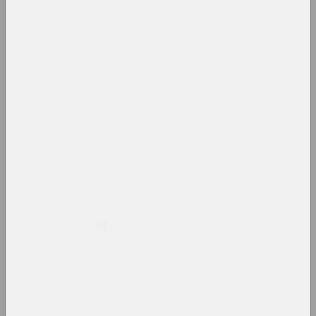
Беларусский авангард
интернет ресурс, архив
Беларусский павильон в
Венеции
павильон
Беларусский сбор
девиантного искусства
выставочная площадка
Алеся Белевец
искусствоведка, критикиня, редакторка
Андрей Белов
художник, перформер