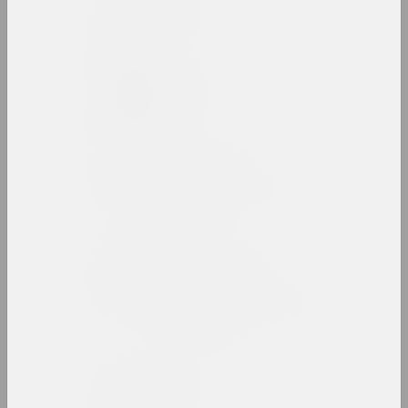
Belonica Art
студия
Сергей Белоокий
художник
Белорусская
государственная академия
искусств
вуз, образовательная, библиотека, госуда
Белорусский
государственный
университет культуры и
искусств
вуз, государственное учреждение
Белорусский климат
группа