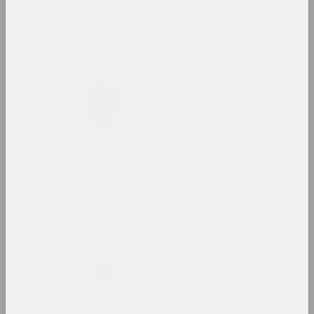
Василий Баранов
художник, преподаватель
Анатолий Барановский
художник, преподаватель
Артур Бартельс
художник, иллюстратор, журналист
Антон Бархатков
художник
Антон Барысенка
исследователь, публицист