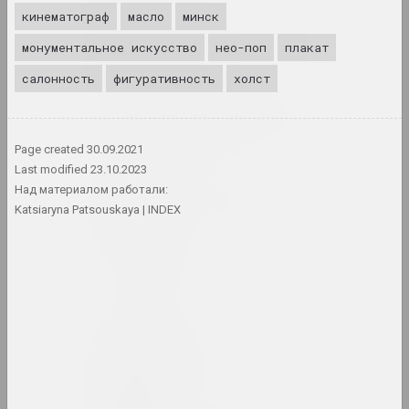
кинематограф
масло
минск
Арт-Беларусь (сайт)
монументальное искусство
нео-поп
плакат
интернет ресурс, архив
салонность
фигуративность
холст
Арт-сообщество имени
Тадэуша Рэйтона
сообщество
Page created
30.09.2021
Last modified
23.10.2023
Над материалом работали:
Арт-Сядзіба
Katsiaryna Patsouskaya
INDEX
культурный центр
Артель
сообщество
Артель
объединение