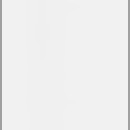
Руфина Базлова
художница, иллюстраторка, сценографка
Леон Бакст
художник, сценограф, иллюстратор, дизай
Яков Балглей
художник
Александр Балдаков
художник
Сергей Баленок
художник, иллюстратор, редактор
Светлана Баранковская
художница