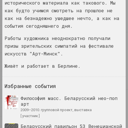
1
исторического материала как такового. Мы
1
1+1=1
как будто учимся смотреть на прошлое не
4
дуэт
как на безнадежно ушедшее нечто, а как на
А
события сегодняшнего дня.
Б
Работы художника неоднократно получали
В
4
4–63
призы зрительских симпатий на фестивале
Г
объединение
искусств "Арт-Минск".
Д
400 квадратов
Живёт и работает в Берлине.
Е
галерея
Ж
З
Избранные события
И
А
Философия масс. Беларусский нео-поп
a.r.
К
арт
группа
2009–2010. групповой проект, выставка
Л
[ участник ]
М
А.Р.Ч.
Беларусский павильон 53 Венецианской