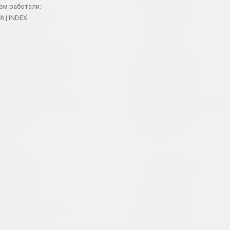
ом работали:
Андрей Анро
ch
INDEX
Артель
художник, фотограф, писатель
сообщество
Antiwarcoalition.art
Анатолий Ар
(платформа)
художник
интернет ресурс
Ирина Ануфриева
Таня Артимо
художница, перформерка
исследовательн
Беларт
Бергамот
галерея, салон
дуэт, группа, к
Беларусский авангард
Анастасия Б
интернет ресурс, архив
художница