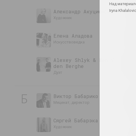
Над материал
Александр Акуционок
Iryna Khalalovi
художник
Елена Аладова
искусствоведка
Alexey Shlyk & Ben Van
den Berghe
дуэт
Б
Виктор Бабарико
меценат, директор
Сяргей Бабарэка
художник