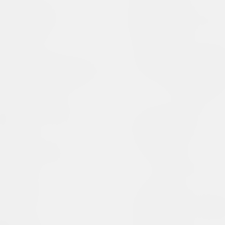
Беларусский павильон в
Ирина Бигд
Венеции
кураторка, гале
павильон
BIPA / БНФ
Беларусский сбор
Беларуская 
девиантного искусства
фотографиче
выставочная площадка
ассоциация
объединение
нер
Алеся Белевец
искусствоведка, критикиня, редакторка
Александр 
художник
Андрей Белов
художник, перформер
Бисмарк
художественный
Belonica Art
студия
БЛО (сообще
художественный