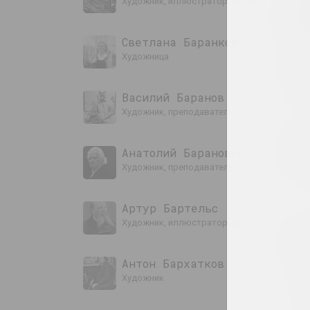
художник, иллюстратор, редактор
Светлана Баранковская
художница
Василий Баранов
художник, преподаватель
Анатолий Барановский
художник, преподаватель
Артур Бартельс
художник, иллюстратор, журналист
Антон Бархатков
художник