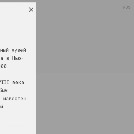
RUS
ный музей
та в Нью-
000
VIII века
бым
е известен
ой