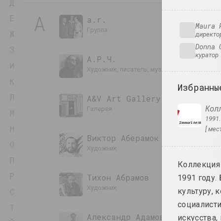
Д
А
Е
a.r.
Maura 
группа
Ж
директо
Donna 
З
куратор
А.Р.Ч.
И
художник, писатель, музыкант
К
Избранны
Л
A&V Art Gallery
Кол
галерея
М
1991
Н
[ мест
Виктор Аберамок
О
художник
П
Коллекция 
Р
Тихон Абрамов
1991 году.
художник
С
культуру, 
социалисти
Т
Александр Адамов
искусства,