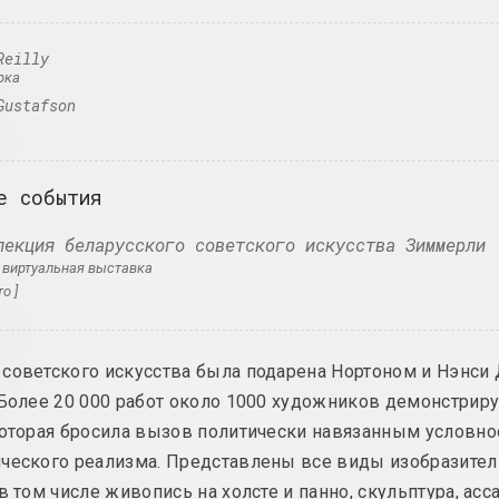
Лев Алимов
Юрий Анушко
Reilly
художник
художник
рка
Gustafson
Алина и Джефф Блюмис
Борис Аракч
дуэт
художник
е события
Юрий Алисевич
Art Aktivi
лекция беларусского советского искусства Зиммерли
художник
интернет ресурс
. виртуальная выставка
о ]
Казимир Альхимович
Арт Фестив
художник
штаб фестиваля
советского искусства была подарена Нортоном и Нэнси
Виктор Альшевский
Art Yard
 Более 20 000 работ около 1000 художников демонстрир
художник, преподаватель, куратор
объединение, ш
которая бросила вызов политически навязанным условно
ческого реализма. Представлены все виды изобразител
Глеб Аманкулов
Арт-Белару
 в том числе живопись на холсте и панно, скульптура, ас