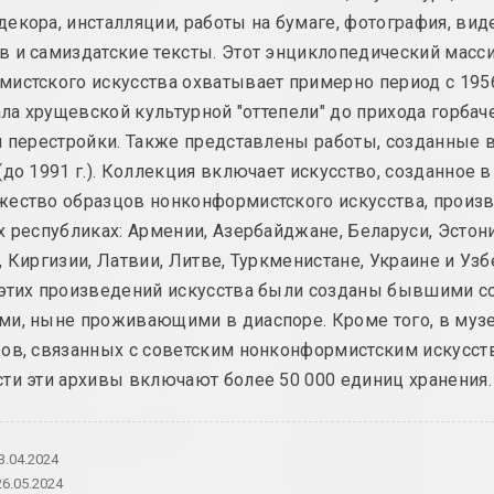
художник, перформер
галерея
екора, инсталляции, работы на бумаге, фотография, виде
 и самиздатские тексты. Этот энциклопедический масс
Амбасада Культуры
Арт-Беларус
истского искусства охватывает примерно период с 195
нго
премия, конкурс
чала хрущевской культурной "оттепели" до прихода горба
и перестройки. Также представлены работы, созданные 
an angelico
Арт-Белару
(до 1991 г.). Коллекция включает искусство, созданное в
группа, дуэт
интернет ресурс
жество образцов нонконформистского искусства, произ
я, культурный центр, зарубежная институция
х республиках: Армении, Азербайджане, Беларуси, Эстони
Ксиша Ангелова
Арт-сообщес
, Киргизии, Латвии, Литве, Туркменистане, Украине и Узб
Тадэуша Рэ
художница, актриса
 этих произведений искусства были созданы бывшими с
сообщество
и, ныне проживающими в диаспоре. Кроме того, в музе
Михаил Анемподистов
ов, связанных с советским нонконформистским искусст
Арт-Сядзіба
художник, фотограф, дизайнер, поэт, культуролог
ти эти архивы включают более 50 000 единиц хранения.
культурный цент
Анатолий Аникейчик
Артель
художник, преподаватель
3.04.2024
объединение
26.05.2024