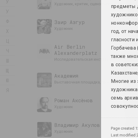
Ў
художник, критик, сценограф
предметы д
У
художников
Ф
Заир Азгур
нонконформ
художник
Х
год, от на
гласности 
Ц
Air Berlin
Горбачева 
Ч
Alexanderplatz
также мно
исследовательская институция, резиденци
Ш
в советски
Щ
Казахстане
Академия
Ю
Многие из
выставочная площадка, галерея
художникам
Я
семь архив
Роман Аксёнов
совокупнос
художник
Владимир Акулов
Page created
1
художник
Last modified