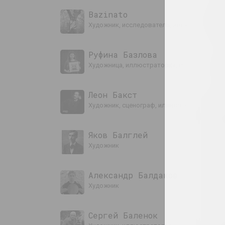
Bazinato
художник, исследователь, иллюстратор
Руфина Базлова
художница, иллюстраторка, сценографка
Леон Бакст
художник, сценограф, иллюстратор, дизай
Яков Балглей
художник
Александр Балдаков
художник
Сергей Баленок