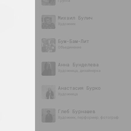
группа
кубистов,
ов и
Михаил Булич
истов)
художник
 коллектив
Бум-Бам-Лит
ис
объединение
Анна Бунделева
ров
художница, дизайнерка
Анастасия Бурко
 Боне
художница
дожница
Глеб Бурнашев
дыка
художник, перформер, фотограф
стратор