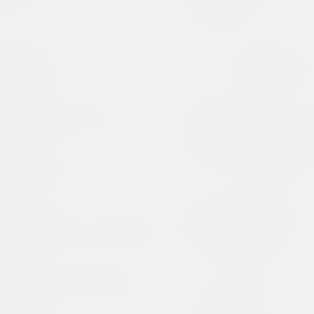
Генрих Вейсенгоф
Виленский
художествен
, переводчица, руководительница
художник
объединение
Михаил/Моисей Векслер
Виленское х
художник, иллюстратор
промышленно
память М.М.
Антокольско
Абрам Векслер
объединение
художник
Виленское х
Александр Веледимович
общество
фотограф, писатель, преподаватель
объединение
Алексей Великжанин
Vita Nova
художник, акционист, перформер
галерея, издате