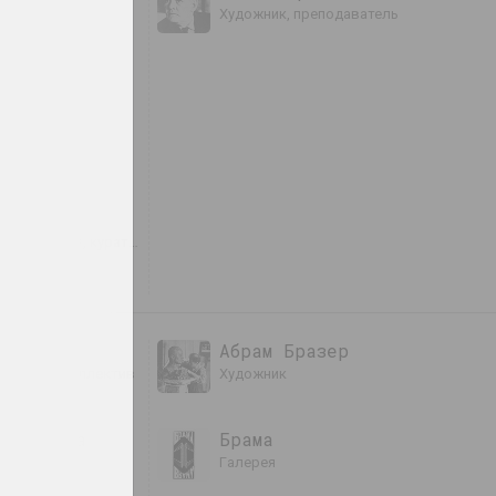
художник, преподаватель
тимович
вич
ица, авторка, кураторка
Абрам Бразер
ураторский коллектив
художник
ерговина
Брама
галерея