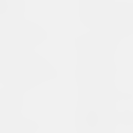
Сергей Белоокий
художник
Блок (Блок 
супрематист
конструктив
Белорусская
художественный
государственная академия
искусств
Алина Блюм
вуз, образовательная, библиотека, государственная, мастерская
художница
Белорусский
государственный
Валерий Боб
университет культуры и
художник
искусств
вуз, государственное учреждение
Мария-Елена
фотографка, ху
Белорусский климат
группа
Михаил Барз
художник, иллю
Белорусский союз
дизайнеров