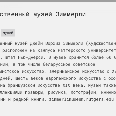
ИНФО
ственный музей Зиммерли
музей
енный музей Джейн Ворхиз Зиммерли (Художествен
 расположен на кампусе Ратгерского университе
е, штат Нью-Джерси. В музее хранится более 60 
ний, в том числе беларусское советское
мистское искусство, американское искусство с X
дней, шесть веков европейского искусства с осо
на французском искусстве XIX века. Музей такж
ллекциями гравюры, рисунка, фотографии, книжн
ии и редкой книги. zimmerlimuseum.rutgers.edu
400 квадратов
галерея