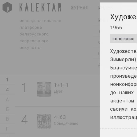
ЖУРНАЛ
ИНДЕКС
Художе
ИМЕНА
исследовательская
1966
платформа
ТЕРМИНЫ
беларусского
коллекция
современного
СОБЫТИЯ
искусства
Художеств
ПРОИЗВЕДЕНИЯ
Зиммерли)
ДОКУМЕНТЫ
Брансуик
произведе
1
1
нонконфор
1+1=1
4
дуэт
до наших 
А
акцентом 
своими ко
Б
4
4–63
иллюстрац
В
объединение
Г