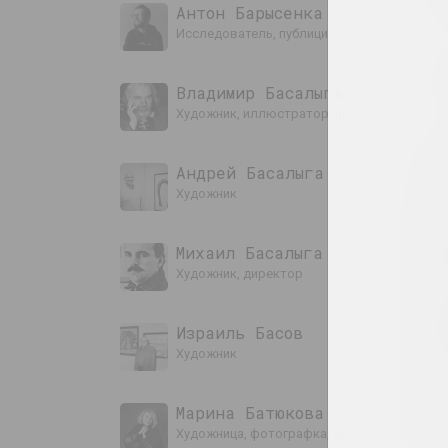
Антон Барысенка
исследователь, публицист
Владимир Басалыга
художник, иллюстратор, преподаватель
Андрей Басалыга
художник
Михаил Басалыга
художник, директор
Израиль Басов
художник
Марина Батюкова
художница, фотографка, ведущая