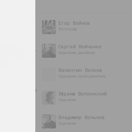
Егор Войнов
ный кружок
фотограф
Сергей Войченко
удожественно-
художник, дизайнер
е общество в
го
Валентин Волков
художник, преподаватель
удожественное
Эфраим Волхонский
художник
Владимир Вольнов
художник
льство