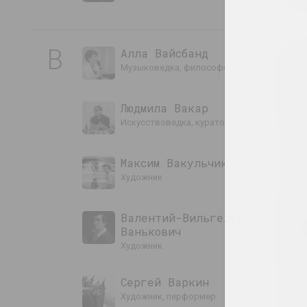
В
Алла Вайсбанд
музыковедка, философка, искусствоведка
Людмила Вакар
искусствоведка, кураторка
Максим Вакульчик
художник
Валентий-Вильгельм
Ванькович
художник
Сергей Варкин
художник, перформер