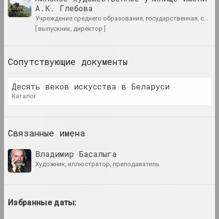
Ю
Air Berlin Alexanderplatz
А.К. Глебова
исследовательская институция, резиденци
Я
учреждение среднего образования, государственная, система образования
[ выпускник, директор ]
Академия
выставочная площадка, галерея
Сопутствующие документы
Роман Аксёнов
Десять веков искусства в Беларуси
художник
каталог
Владимир Акулов
Связанные имена
художник
Владимир Басалыга
Александр Акуционок
художник, иллюстратор, преподаватель
художник
Елена Аладова
Избранные даты:
искусствоведка