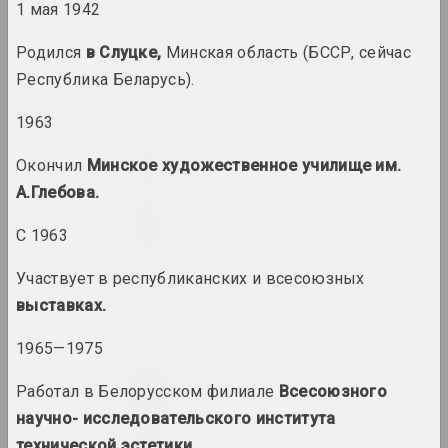
1 мая 1942
Alexey Shlyk & Ben Van
Родился
в Слуцке,
Минская область (БССР, сейчас
den Berghe
Республика Беларусь).
дуэт
1963
Лев Алимов
художник
Окончил
Минское художественное училище им.
А.Глебова.
Алина и Джефф Блюмис
С 1963
дуэт
Участвует в республиканских и всесоюзных
Юрий Алисевич
выставках.
художник
1965—1975
Казимир Альхимович
Работал в Белорусском филиале
Всесоюзного
художник
научно- исследовательского института
технической эстетики.