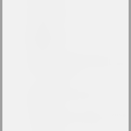
Людвиг Асецкий
художник
Исаак Аскназий
художник
Ассоциация творческой
интеллигенции (Ассоциация
или АТИ)
объединение
Аркадий Астапович
художник, преподаватель
Зинаида Астапович-Бочарова
художница, преподавательница