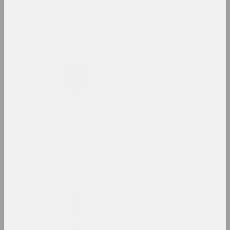
Василий Баранов
художник, преподаватель
Анатолий Барановский
художник, преподаватель
Артур Бартельс
художник, иллюстратор, журналист
Антон Бархатков
художник
Антон Барысенка
исследователь, публицист