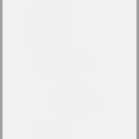
Belonica Art
студия
Сергей Белоокий
художник
Белорусская
государственная академия
искусств
вуз, образовательная, библиотека, госуда
Белорусский
государственный
университет культуры и
искусств
вуз, государственное учреждение
Белорусский климат
группа