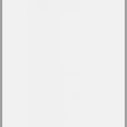
Таня Артимович
исследовательница, авторка, кураторка
Анатолий Артимович
художник
ARTONIST
нго
Камилла Арутюнян
кураторка, искусствоведка
Ольга Архипова
культурологиня, искусствоведка, музейная
Аршыца (Оршица)
объединение