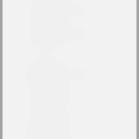
Александр Ахола-Вало
художник, философ
Иван Ахремчик
художник, преподаватель
Б
Виктор Бабарико
меценат, директор
Сяргей Бабарэка
художник
Bazinato
художник, исследователь, иллюстратор