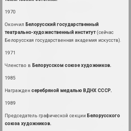
Виктор Альшевский
художник, преподаватель, куратор
1970
Окончил
Белорусский государственный
Глеб Аманкулов
театрально-художественный институт
(сейчас
художник, перформер
Белорусская государственная академия искусств).
Амбасада Культуры
1971
нго
Членство в
Белорусском союзе художников.
an angelico
1985
группа, дуэт
Награжден
серебряной медалью ВДНХ СССР.
Ксиша Ангелова
1989
художница, актриса
Председатель графической секции
Белорусского
Михаил Анемподистов
союза художников.
художник, фотограф, дизайнер, поэт, куль