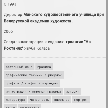
С 1993
Анатолий Аникейчик
Директор
Минского художественного училища при
художник, преподаватель
Белорусской академии художеств.
Андрей Анро
2006
художник, фотограф, писатель
Создал иллюстрации к изданию
трилогии "На
Ростанях"
Якуба Коласа.
Antiwarcoalition.art
(платформа)
интернет ресурс
батальный жанр
графика
Ирина Ануфриева
графические техники / рисунок
художница, перформерка
грифель / графит / карандаш
Юрий Анушко
иллюстрация / книжная графика
история
художник
литература
манерность
народное
портрет
слуцк
этнография