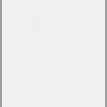
Руфина Базлова
художница, иллюстраторка, сценографка
Леон Бакст
художник, сценограф, иллюстратор, дизай
Яков Балглей
художник
Александр Балдаков
художник
Сергей Баленок
художник, иллюстратор, редактор
Светлана Баранковская
художница