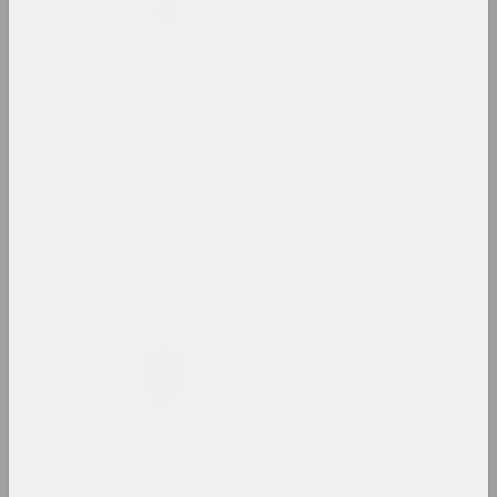
Владимир Басалыга
художник, иллюстратор, преподаватель
Андрей Басалыга
художник
Михаил Басалыга
художник, директор
Израиль Басов
художник
Марина Батюкова
художница, фотографка, ведущая
Беларт
галерея, салон