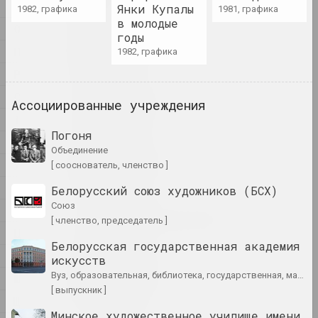
художник, писатель, музыкант
Н
Янки Купалы
1982, графика
1981, графика
в молодые
О
годы
A&V Art Gallery
П
1982, графика
галерея
Р
С
Виктор Аберамок
Ассоциированные учреждения
художник
Т
Погоня
Ў
объединение
Тихон Абрамов
У
[ сооснователь, членство ]
художник
Ф
Белорусский союз художников (БСХ)
союз
Х
Александр Адамов
[ членство, председатель ]
художник, критик, сценограф
Ц
Белорусская государственная академия
Ч
искусств
Заир Азгур
вуз, образовательная, библиотека, государственная, мастерская
Ш
художник
[ выпускник ]
Щ
Минское художественное училище имени