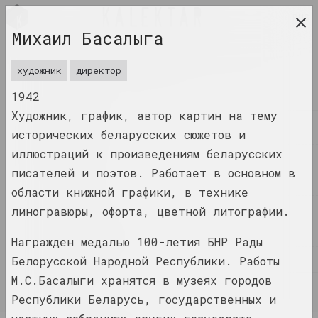
RUS
Михаил Басалыга
исследовательская платформа беларусского
современного искусства
художник
директор
ЖУРНАЛ
1942
Художник, график, автор картин на тему
ИНДЕКС
исторических беларусских сюжетов и
иллюстраций к произведениям беларусских
ИМЕНА
писателей и поэтов. Работает в основном в
ТЕРМИНЫ
области книжной графики, в технике
СОБЫТИЯ
линогравюры, офорта, цветной литографии.
ПРОИЗВЕДЕНИЯ
Награжден медалью 100-летия БНР Рады
ДОКУМЕНТЫ
Белорусской Народной Республики. Работы
М.С.Басалыги хранятся в музеях городов
ИНФО
Республики Беларусь, государственных и