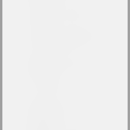
Арт-Беларусь (сайт)
интернет ресурс, архив
Арт-сообщество имени
Тадэуша Рэйтона
сообщество
Арт-Сядзіба
культурный центр
Артель
сообщество
Артель
объединение