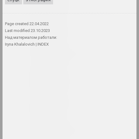
Борис Аракчеев
художник
Page created
22.04.2022
Art Aktivist
Last modified
23.10.2023
интернет ресурс, сми
Над материалом работали:
Iryna Khalalovich
INDEX
Арт Фестиваль
штаб фестиваля
Art Yard
объединение, штаб фестиваля
Арт-Беларусь (галерея)
галерея
Арт-Беларусь (премия)
премия, конкурс