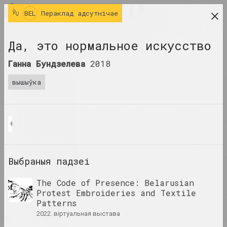
BEL
BEL
Пераклад адсутнічае
даследчая платформа беларускага сучаснага
Да, это нормальное искусство
мастацтва
Ганна Бундзелева
2018
ЧАСОПІС
вышыўка
ІНДЭКС
ІМЁНЫ
© Ганна Бундзелева
ТЭРМІНЫ
ПАДЗЕІ
Выбраныя падзеі
ТВОРЫ
The Code of Presence: Belarusian
ДАКУМЕНТЫ
Protest Embroideries and Textile
Patterns
ІНФА
2022. віртуальная выстава