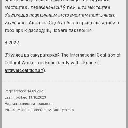
мастацтва і перакананасці ў тым, што мастацтва
з'яўляецца практычным інструментам палітычнага
Іван Ахрэмчык
мастак, выкладчык
ўяўлення»
, Антаніна Сцебур была прызнана адной з
трох яркіх даследніц новага пакалення.
З 2022
Б
Iрына Бiгдай
З'яўляецца сакуратаркай The International Coalition of
куратарка, галерыстка
Cultural Workers in Soliuidaruty with Ukraine (
antiwarcoalition.art
).
Віктар Бабарыка
мецэнат, дырэктар
Page created
14.09.2021
Сяргей Бабарэка
Last modified
11.10.2023
мастак
Над матэрыялам працавалі:
INDEX
Mikita Bubashkin
Maxim Tyminko
Валерый Баброў
мастак