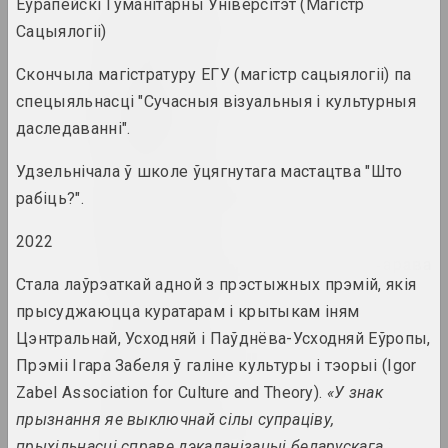
Еўрапейскі Гуманітарны Універсітэт (Магістр
Людвіг Асецкі
Сацыялогіі)
мастак
Скончыла магістратуру ЕГУ (магістр сацыялогіі) па
спецыяльнасці "Сучасныя візуальныя і культурныя
Ісаак Аскназій
мастак
даследаванні".
Удзельнічала ў школе ўцягнутага мастацтва "Што
Аркадзь Астаповіч
рабіць?".
мастак, выкладчык
2022
Зінаіда Астаповіч-Бачарава
Стала лаўрэаткай адной з прэстыжных прэмій, якія
мастачка, выкладчыца
прысуджаюцца куратарам і крытыкам іням
Цэнтральнай, Усходняй і Паўднёва-Усходняй Еўропы,
Яўген Ацецкі
Прэміі Ігара Забеля ў галіне культуры і тэорыі (Igor
фатограў, фотажурналіст
Zabel Association for Culture and Theory).
«У знак
прызнання яе выключнай сілы супраціву,
Алексантэры Ахола-Вало
прыхільнасці справе дэкаланізацыі беларускага
мастак, філосаў