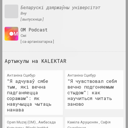
Віктар Альшэўскі
Беларускі дзяржаўны універсітэт
мастак, выкладчык, куратар
вну
[ выпускніца ]
Юзаф Аляшкевіч
OM Podcast
мастак
смі
[ са-арганізатарка ]
Глеб Аманкулаў
мастак, перформер
Артыкулы на KALEKTAR
Амбасада Культуры
Антаніна Сцебур
Антаніна Сцебур
нго
"Я адчуваў сябе
"Я чувствовал себя
тым, які вечна
вечно подгоняемым
падганяецца
стыдом": как
an angelico
сорамам": як
научиться читать
група, дуэт
навучыцца чытаць
заново
нанава
Ксіша Ангелава
Open Muzej (OM) , Амбасада
Каміла Аруцюнян , Сафія
мастачка, актрыса
Культуры, Pilecki Institut
Садоўская