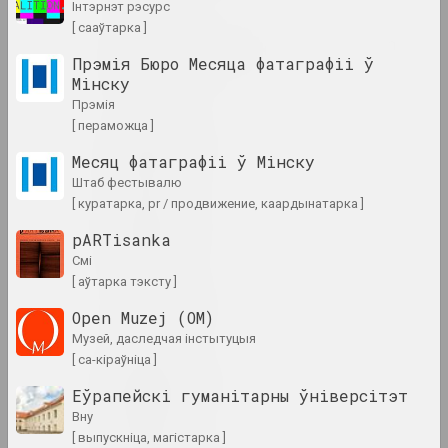
інтэрнэт рэсурс
[ сааўтарка ]
Alexey Shlyk & Ben Van
Прэмія Бюро Месяца фатаграфіі ў
den Berghe
Мінску
дуэт
прэмія
[ пераможца ]
Леў Алімаў
Месяц фатаграфіі ў Мінску
мастак
штаб фестывалю
[ куратарка, pr / продвижение, каардынатарка ]
Аліна і Джэф Блюміс
pARTisanka
дуэт
смі
[ аўтарка тэксту ]
Юрый Алісевіч
Open Muzej (OM)
мастак
музей, даследчая інстытуцыя
[ са-кіраўніца ]
Казімір Альхімовіч
Еўрапейскі гуманітарны ўніверсітэт
мастак
вну
[ выпускніца, магістарка ]