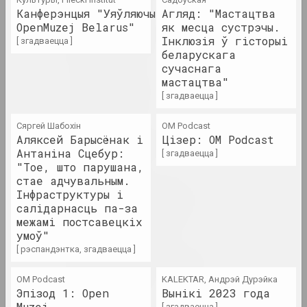
Канферэнцыя "Уяўляючы
Агляд: "Мастацтва
OpenMuzej Belarus"
як месца сустрэчы.
Міхаіл Анемпадыстаў
Інклюзія ў гісторыі
[ згадваецца ]
мастак, фатограў, дызайнер, паэт, культур
беларускага
сучаснага
мастацтва"
Анатоль Анікейчык
[ згадваецца ]
мастак, выкладчык
Сяргей Шабохін
OM Podcast
Андрэй Анро
Аляксей Барысёнак і
Цiзер: ОM Podcast
Антаніна Сцебур:
мастак, фатограў, пісьменнік
[ згадваецца ]
"Тое, што парушана,
стае адчувальным.
Antiwarcoalition.art
Інфраструктуры і
(платформа)
салідарнасць па-за
межамі постсавецкіх
інтэрнэт рэсурс
умоў"
[ рэспандэнтка, згадваецца ]
Ірына Ануфрыева
мастачка, перформерка
OM Podcast
KALEKTAR, Андрэй Дурэйка
Эпізод 1: Open
Вынікі 2023 года
Muzej
[ згадваецца ]