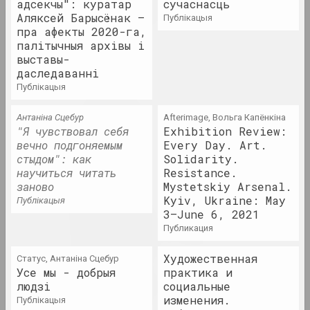
адсекчы": куратар
Арт-Сядзіба
сучаснасць
Аляксей Барысёнак –
публікацыя
культурны цэнтр
пра афекты 2020-га,
палітычныя архівы і
выставы-
Артэль
даследаванні
суполка
публікацыя
ARTONIST
Антаніна Сцебур
Afterimage, Вольга Капёнкіна
"Я чувствовал себя
нго
Exhibition Review:
вечно подгоняемым
Every Day. Art.
стыдом": как
Solidarity.
Артэль
научиться читать
Resistance.
заново
аб'яднанне
Mystetskiy Arsenal.
Kyiv, Ukraine: May
публікацыя
3–June 6, 2021
Каміла Аруцюнян
публикация
куратарка, мастацтвазнаўка
Художественная
Статус, Антаніна Сцебур
Усе мы - добрыя
практика и
Вольга Архіпава
людзі
социальные
культуралагіня, мастацтвазнаўка, музейная
изменения.
публікацыя