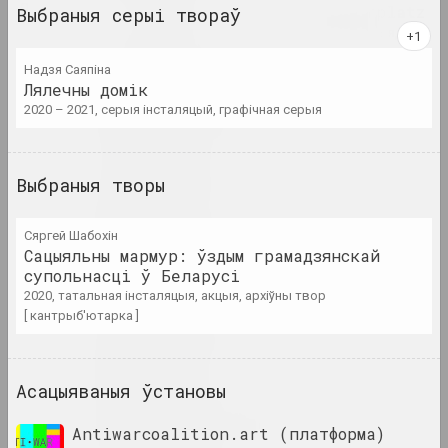
Я
Air Berlin Alexanderplatz
Выбраныя серыі твораў
даследчая інстытуцыя, рэзідэнцыя, культ
Надзя Саяпiна
Лялечны домік
Акадэмія
2020 – 2021, серыя інсталяцый, графічная серыя
выставачная пляцоўка, галерэя
Раман Аксёнаў
Выбраныя творы
мастак
Сяргей Шабохін
Уладзімер Акулаў
Сацыяльны мармур: ўздым грамадзянскай
супольнасці ў Беларусі
мастак
2020, татальная інсталяцыя, акцыя, архіўны твор
[ кантрыб'ютарка ]
Аляксандр Акуцыёнак
мастак
Асацыяваныя ўстановы
Алена Аладава
Antiwarcoalition.art (платформа)
мастацтвазнаўка