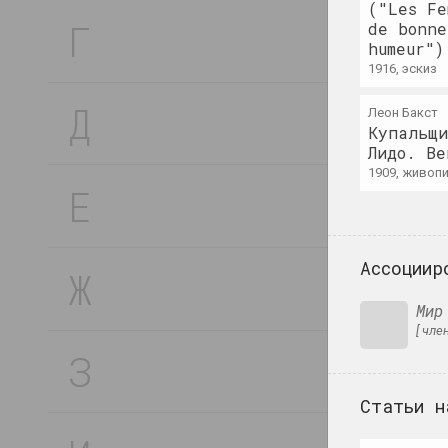
("Les Fe
Bazinato
de bonne
humeur")
художник, исследователь, иллюстратор
1916, эскиз
Руфина Базлова
Леон Бакст
художница, иллюстраторка, сценографка
Купальщи
Лидо. Ве
1909, живоп
Леон Бакст
художник, сценограф, иллюстратор, дизай
Ассоциир
Яков Балглей
художник
Мир
[ чле
Александр Балдаков
художник
Статьи н
Сергей Баленок