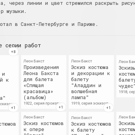
ка, через линии и цвет стремился раскрыть рису
ер музыки.
Лев Алимов
Юрий Анушко
художник
художник
ботал в Санкт-Петербурге и Париже.
Алина и Джефф Блюмис
Борис Аракч
дуэт
художник
е серии работ
Юрий Алисевич
Art Aktivi
Леон Бакст
Леон Бакст
Леон Ба
Произведения
Эскиз костюма
художник
интернет ресурс
Эскиз
Леона Бакста
и декорации к
 и
костю
для балета
балету
й к
балет
Казимир Альхимович
Арт Фестив
«Спящая
"Аладдин и
чудес
красавица»
волшебная
художник
штаб фестиваля
1918, с
(альбом)
лампа"
а"
1922, серия произведений
1919, серия эскизов
 эскизов
Виктор Альшевский
Art Yard
художник, преподаватель, куратор
объединение, ш
Леон Бакст
Леон Ба
Леон Бакст
Эскиз костюмов
Эскиз
стюмов
Эскиз костюмов
к опере
костю
к балету
Глеб Аманкулов
Арт-Белару