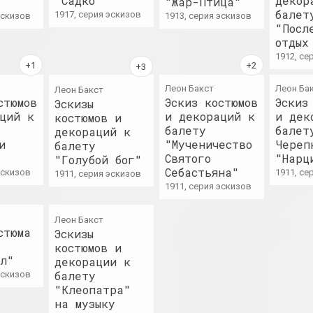
"Садко"
декор
"Жар-Птица"
художник, перформер
галерея
балет
1917, серия эскизов
 эскизов
1913, серия эскизов
"Посл
отдых
Амбасада Культуры
Арт-Беларус
1912, с
нго
премия, конкурс
Леон Бакст
Леон Ба
Леон Бакст
стюмов
Эскиз костюмов
Эскиз
Эскизы
an angelico
Арт-Белару
ций к
и декораций к
и дек
костюмов и
группа, дуэт
интернет ресурс
балету
балет
декораций к
я, культурный центр, зарубежная институция
и
"Мученичество
Череп
балету
Святого
"Нарц
"Голубой бог"
Ксиша Ангелова
Арт-сообщес
Себастьяна"
 эскизов
1911, с
1911, серия эскизов
Тадэуша Рэ
художница, актриса
1911, серия эскизов
сообщество
Михаил Анемподистов
Леон Бакст
Арт-Сядзіба
стюма
Эскизы
художник, фотограф, дизайнер, поэт, культуролог
культурный цент
костюмов и
л"
декорации к
Анатолий Аникейчик
балету
 эскизов
Артель
"Клеопатра"
художник, преподаватель
объединение
на музыку