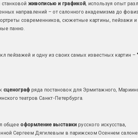
я станковой
живописью и графикой
, используя опыт раз
нных направлений – от салонного академизма до фови
портреты современников, сюжетные картины, пейзажи и
Генрих Вейсенгоф
Виленский
ные панно.
художествен
, переводчица, руководительница
художник
объединение
Абрам Векслер
Виленское х
кл пейзажей и одну из своих самых известных картин –
художник
промышленно
память М.М.
Антокольско
Михаил/Моисей Векслер
объединение
художник, иллюстратор
ак
сценограф
ряда постановок для Эрмитажного, Мариин
Виленское х
Александр Веледимович
нского театров Санкт-Петербурга.
общество
фотограф, писатель, преподаватель
объединение
Алексей Великжанин
Vita Nova
л общее
оформление выставки
русского искусства,
художник, акционист, перформер
галерея, издате
анной Сергеем Дягилевым в парижском Осеннем салоне