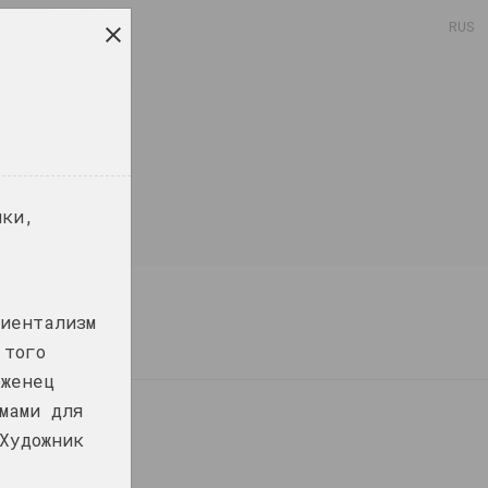
RUS
ики,
риентализм
 того
оженец
мами для
Художник