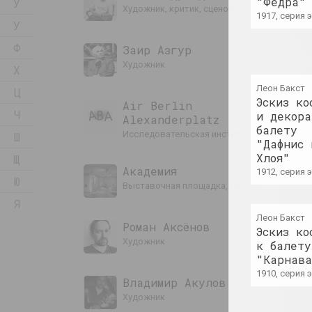
"Федра"
Ў
художник, критик, сценограф
1917, серия
У
Ф
Заир Азгур
художник
Х
Леон Бакст
Ц
Эскиз ко
Air Berlin
Ч
и декора
Alexanderplatz
балету
исследовательская институция, резиденци
Ш
"Дафнис 
Хлоя"
Щ
Академия
1912, серия
Ю
выставочная площадка, галерея
Я
Леон Бакст
Роман Аксёнов
Эскиз ко
художник
к балету
"Карнава
1910, серия
Владимир Акулов
художник