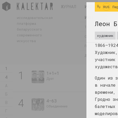
ЖУРНАЛ
ИНДЕКС
RUS
Пе
ИМЕНА
исследовательская
Леон Б
платформа
ТЕРМИНЫ
беларусского
современного
художник
СОБЫТИЯ
искусства
1866–19
ПРОИЗВЕДЕНИЯ
Художник
ДОКУМЕНТЫ
участник
художеств
1
1
1+1=1
4
Один из з
дуэт
в начале
А
времени, 
Б
4
Гродно зн
4–63
В
балетных 
объединение
Г
моделиров