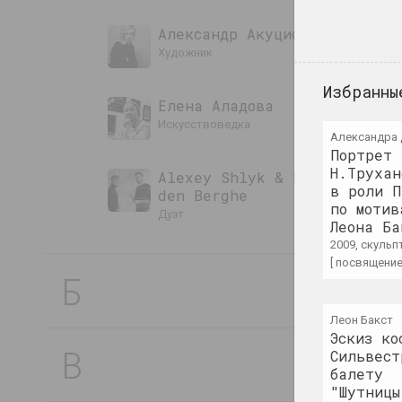
Александр Акуционок
художник
Избранны
Елена Аладова
искусствоведка
Александра
Портрет
Н.Трухан
Alexey Shlyk & Ben Van
в роли П
den Berghe
по мотив
дуэт
Леона Ба
2009, скульп
[ посвящение
Б
Виктор Бабарико
меценат, директор
Леон Бакст
Эскиз ко
Сяргей Бабарэка
Сильвест
балету
художник
"Шутницы