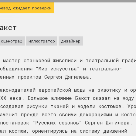
ИНФО
ревод ожидает проверки
акст
сценограф
иллюстратор
дизайнер
24
, мастер станковой живописи и театральной граф
 объединения "Мир искусства" и театрально-
енных проектов Сергея Дягилева.
аконодателей европейской моды на экзотику и о
 XX века. Большое влияние Бакст оказал на моду
создавая рисунки тканей и модели костюмов. Ур
аменит прежде всего своими декорациями и костю
400 квадратов
постановок "Русских сезонов" Сергея Дягилева. 
галерея
ал костюм, ориентируясь на систему движений