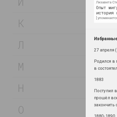
художник, иллюстратор, редактор
Лизавета Ст
Опыт миг
история 
Светлана Баранковская
[ упоминается
художница
Василий Баранов
Избранные
художник, преподаватель
27 апреля 
Анатолий Барановский
Родился в
художник, преподаватель
в состояте
Артур Бартельс
1883
художник, иллюстратор, журналист
Поступил 
прошёл все
Антон Бархатков
закончить 
художник
1880-1890