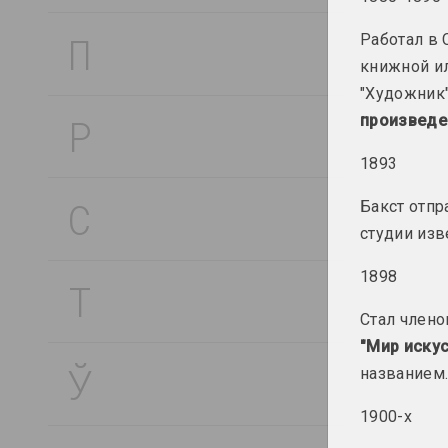
Антон Барысенка
исследователь, публицист
Работал в 
книжной ил
Владимир Басалыга
"Художник"
художник, иллюстратор, преподаватель
произведе
1893
Андрей Басалыга
художник
Бакст отпр
студии из
Михаил Басалыга
художник, директор
1898
Стал член
Израиль Басов
"Мир искус
художник
названием
Марина Батюкова
1900-х
художница, фотографка, ведущая