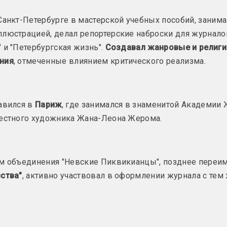
союз
Алексей Бор
Санкт-Петербурге в мастерской учебных пособий, занима
куратор, критик
Белорусский союз
люстрацией, делал репортерские наброски для журнало
художников (БСХ)
 и "Петербургская жизнь".
Создавал жанровые и религ
Максим Боро
союз
ния
, отмеченные влиянием критического реализма.
художник
Белый круг
группа
Илона Бород
художница
авился в
Париж
, где занимался в знаменитой Академии 
вестного художника Жана-Леона Жерома.
Александр Бельский
художник
Леонид Боро
художник, культ
Андрей Бембель
ом объединения "Невские Пиквикианцы", позднее переи
художник
Михаил Боро
ства"
, активно участвовал в оформлении журнала с тем
ректор, професс
.
Татьяна Бембель
искусствоведка, критикиня, галеристка, ведущая, преподаватель
Николай Бо
фотограф