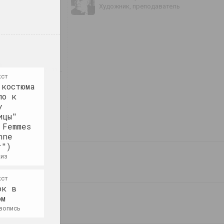
художник, преподаватель
вич
ица, авторка, кураторка
кст
 костюма
ло к
тимович
у
ицы"
 Femmes
nne
r")
киз
Абрам Бразер
ураторский коллектив
художник
кст
ок в
ерговина
ом
Брама
ивопись
галерея