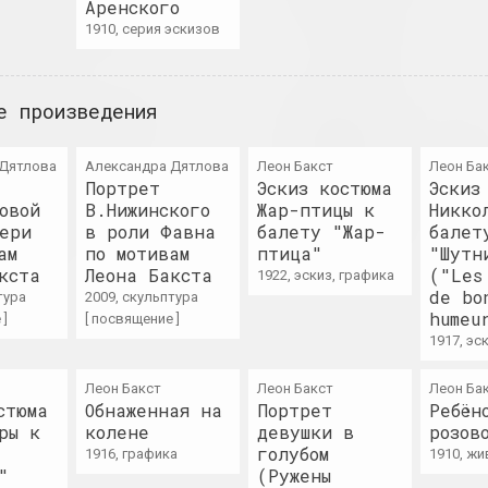
Аренского
Андрей Анро
1910, серия эскизов
Артель
художник, фотограф, писатель
сообщество
е произведения
Antiwarcoalition.art
Таня Артимо
(платформа)
исследовательн
интернет ресурс
 Дятлова
Александра Дятлова
Леон Бакст
Леон Ба
Портрет
Эскиз костюма
Эскиз
овой
В.Нижинского
Жар-птицы к
Никко
Ирина Ануфриева
Анатолий Ар
ери
в роли Фавна
балету "Жар-
балет
художница, перформерка
художник
ам
по мотивам
птица"
"Шутн
кста
Леона Бакста
("Les
1922, эскиз, графика
de bo
тура
2009, скульптура
humeu
 ]
[ посвящение ]
1917, эс
Беларт
Бергамот
галерея, салон
дуэт, группа, к
Леон Бакст
Леон Бакст
Леон Ба
стюма
Обнаженная на
Портрет
Ребён
ры к
Беларусский авангард
колене
девушки в
Анастасия Б
розов
голубом
1916, графика
1910, ж
интернет ресурс, архив
художница
"
(Ружены