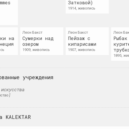
mmes
Затковой)
Беларусский павильон в
Ирина Бигд
1914, живопись
Венеции
кураторка, гале
павильон
BIPA / БНФ
Леон Бакст
Леон Бакст
Леон Ба
Беларусский сбор
Беларуская 
ки на
Сумерки над
Пейзаж с
Рыбак
девиантного искусства
фотографиче
неция
озером
кипарисами
курит
выставочная площадка
ассоциация
трубк
ись
1909, живопись
1907, живопись
объединение
1895, ж
нер
Алеся Белевец
искусствоведка, критикиня, редакторка
Александр 
ованные учреждения
художник
Андрей Белов
 искусства
художник, перформер
Бисмарк
нство ]
художественный
Belonica Art
студия
БЛО (сообще
а KALEKTAR
художественный