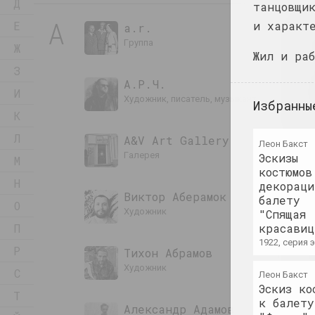
Д
танцовщи
А
Е
и характ
a.r.
группа
Ж
Жил и ра
З
А.Р.Ч.
И
художник, писатель, музыкант
Избранны
К
Л
A&V Art Gallery
Леон Бакст
галерея
Эскизы
М
костюмов
Н
декораци
Виктор Аберамок
балету
О
художник
"Спящая
П
красавиц
1922, серия
Р
Тихон Абрамов
художник
С
Леон Бакст
Эскиз ко
Т
к балету
Александр Адамов