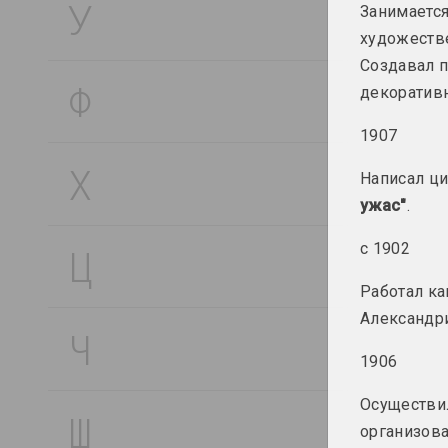
Занимаетс
художестве
Создавал 
В
Алла Вайсбанд
декоратив
музыковедка, философка, искусствоведка
1907
Людмила Вакар
Написал ци
искусствоведка, кураторка
ужас"
.
Максим Вакульчик
с 1902
художник
Работал к
Валентий-Вильгельм
Александри
Ванькович
художник
1906
Осуществи
Сергей Варкин
организов
художник, перформер