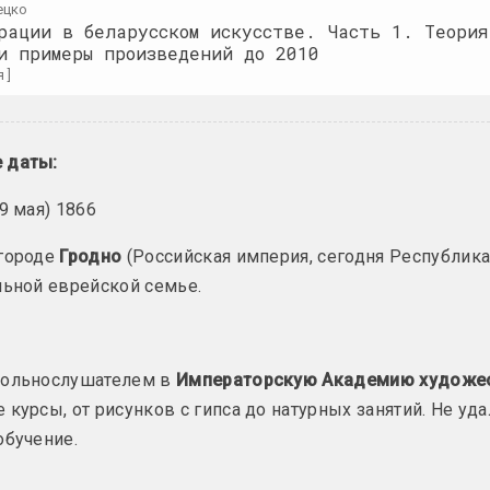
Сергей Белоокий
ецко
рации в беларусском искусстве. Часть 1. Теория
художник
Блок (Блок 
и примеры произведений до 2010
супрематист
 ]
конструктив
Белорусская
художественный
государственная академия
искусств
Алина Блюм
 даты:
вуз, образовательная, библиотека, государственная, мастерская
художница
(9 мая) 1866
Белорусский
государственный
Валерий Боб
 городе
Гродно
(Российская империя, сегодня Республика
университет культуры и
художник
льной еврейской семье.
искусств
вуз, государственное учреждение
Мария-Елена
фотографка, ху
Белорусский климат
вольнослушателем в
Императорскую Академию художе
группа
 курсы, от рисунков с гипса до натурных занятий. Не уд
Михаил Барз
обучение.
художник, иллю
Белорусский союз
дизайнеров