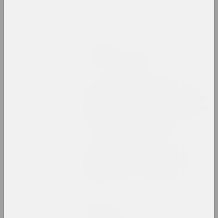
Свет вачыма дзяцей
2023. выстава
Юра Шуст
Сукцэсія хвойных
2023. персанальная выстава, замежнае падзея
Тое, што парушана, стае
адчувальным. Інфраструктуры
і салідарнасць па-за межамі
постсавецкіх умоў
2023. групавы праект, замежнае падзея
Уяўляючы OpenMuzej Belarus:
супольнасць, сучаснае
мастацтва, ангажаванасць
2023
Максим Лагун
Фабрыка мар