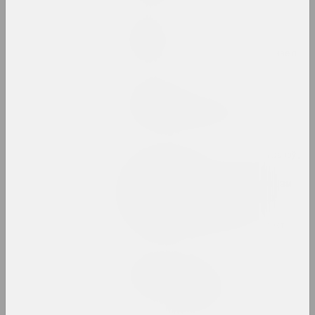
Ася Булыбенка
Пазнака
2023. персанальная выстава, замежнае падзея
Кірыл Дзёмчаў
Пастаяннае вызваленне
2023. персанальная выстава
МЕТА , Віктар Каленік , Аляксей Труфанаў ,
Аляксандр Угляніца
Ператварэнне. Метарэалізм
у беларускай фатаграфіі
1980–1990-х гадоў
2023. online-выставка, групавы праект
Марына Напрушкiна
Птушкі з народам
2023 – 2024. персанальная выстава