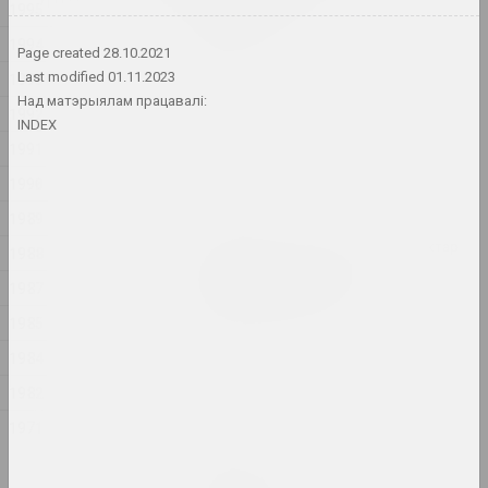
1995
constraints
2024. выстава
1994
Page created
28.10.2021
1993
Last modified
01.11.2023
1374 год
Над матэрыялам працавалі:
1992
2024. выстава
INDEX
1991
A Little Strange
1990
2024. выстава
1989
Крохалёў Кірыл, Руслан Вашкевіч, Віктар
1988
Нікалаеў, Арт Фестываль
1987
Art Festival 2024
2024. штаб фестывалю
1985
1984
Аляксей Шлык
GOO
1982
2024. персанальная выстава
1971
Леся Пчолка