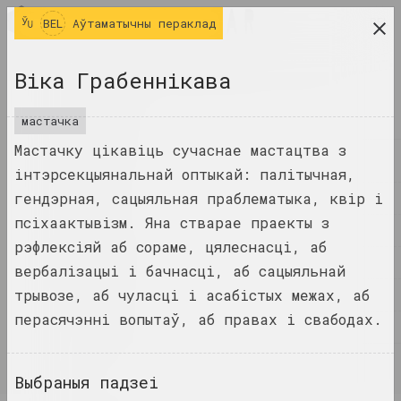
BEL
BEL
Аўтаматычны пераклад
даследчая платформа беларускага сучаснага
Віка Грабеннiкава
мастацтва
ЧАСОПІС
мастачка
Мастачку цікавіць сучаснае мастацтва з
ІНДЭКС
інтэрсекцыянальнай оптыкай: палітычная,
гендэрная, сацыяльная праблематыка, квір і
ІМЁНЫ
псіхаактывізм. Яна стварае праекты з
ТЭРМІНЫ
рэфлексіяй аб сораме, цялеснасці, аб
ПАДЗЕІ
вербалізацыі і бачнасці, аб сацыяльнай
трывозе, аб чуласці і асабістых межах, аб
ТВОРЫ
перасячэнні вопытаў, аб правах і свабодах.
ДАКУМЕНТЫ
ІНФА
Выбраныя падзеі